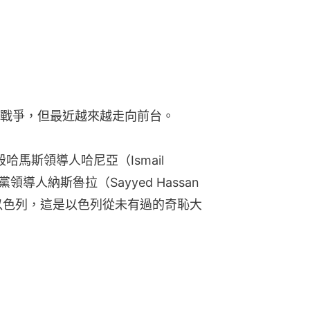
導人納斯魯拉（Sayyed Hassan 
彈襲擊以色列，這是以色列從未有過的奇恥大
輕舉妄動。德黑蘭官員也警告：如果以
復，不排除發射1000枚彈道導彈。謹慎
進攻能力」已經充分調動起來。美軍也
THAAD）反導系統。
完，還是粗淺三點吧。