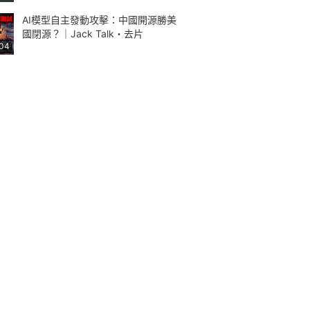
AI模型自主發動攻擊：中國開源勝美
國閉源？｜Jack Talk・去片
:04