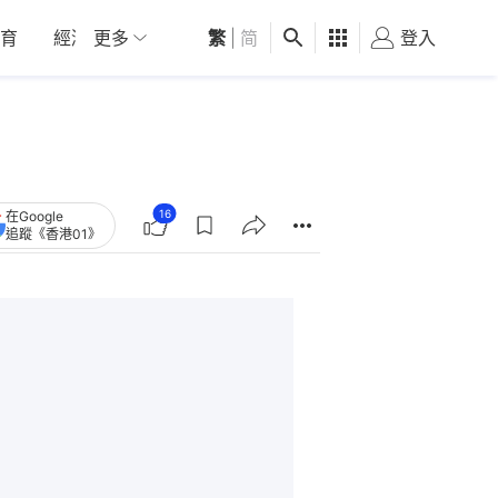
育
經濟
更多
01深圳
繁
觀點
|
简
健康
好食玩飛
登入
女
16
在Google
追蹤《香港01》