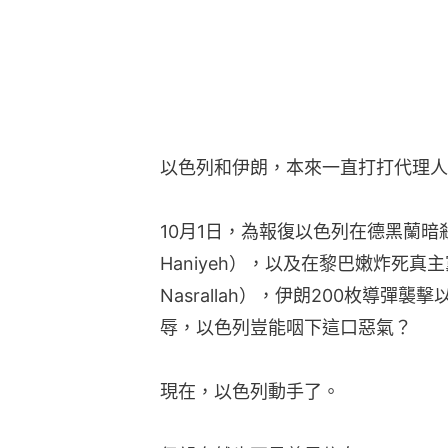
Haniyeh），以及在黎巴嫩炸死真主黨領
Nasrallah），伊朗200枚導
辱，以色列豈能咽下這口惡氣？
現在，以色列動手了。
伊朗自然也不是善男信女。
伊朗此前就警告以色列，不要對伊朗
色列造成了重大傷害，伊朗將展開報
起見，以軍也宣布，「我們的防禦和
已經進駐以色列，同時運去了薩德（
怎麼看？不省心的中東，事情還沒有