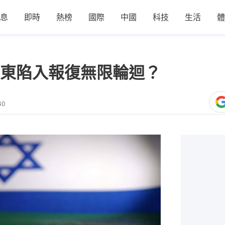
息
即時
熱榜
國際
中國
科技
生活
體
東陷入報復無限輪迴？
40