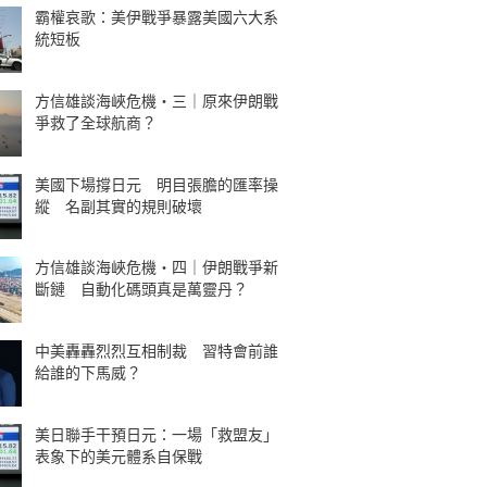
霸權哀歌：美伊戰爭暴露美國六大系
統短板
方信雄談海峽危機・三｜原來伊朗戰
爭救了全球航商？
美國下場撐日元 明目張膽的匯率操
縱 名副其實的規則破壞
方信雄談海峽危機・四｜伊朗戰爭新
斷鏈 自動化碼頭真是萬靈丹？
中美轟轟烈烈互相制裁 習特會前誰
給誰的下馬威？
美日聯手干預日元：一場「救盟友」
表象下的美元體系自保戰