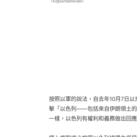
（X/@sentdefender）
按照以軍的說法，自去年10月7日
擊「以色列——包括來自伊朗領土的
一樣，以色列有權利和義務做出回應
哪七條戰線？按照以色列總理內塔尼
一戰，加沙（哈馬斯）；
二戰，約旦河西岸激進武裝；
三戰，黎巴嫩（真主黨）；
四戰，也門（胡塞武裝）；
五戰，敘利亞；
六戰，伊拉克激進武裝；