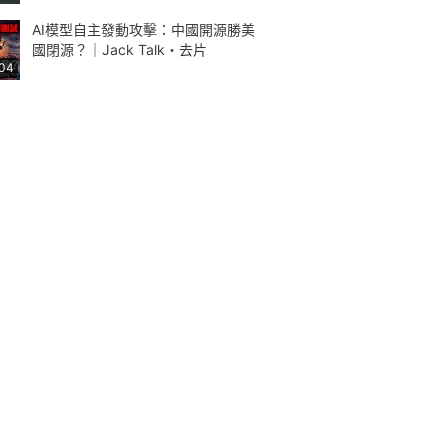
AI模型自主發動攻擊：中國開源勝美
國閉源？｜Jack Talk・去片
:04