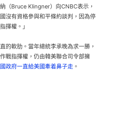
uce Klingner）向CNBC表示，
國沒有資格參與和平條約談判，因為停
指揮權。」
直的軟肋。當年總統李承晚為求一勝，
作戰指揮權，仍由韓美聯合司令部擁
國政府一直給美國牽着鼻子走
。