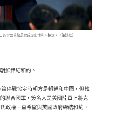
7日的會面重點是達成歷史性和平協定。（路透社）
朝鮮締結和約。
3年簽停戰協定時朝方是朝鮮和中國，但韓
的聯合國軍，簽名人是美國陸軍上將克
來，金氏政權一直希望與美國政府締結和約，