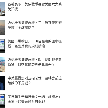
霸權哀歌：美伊戰爭暴露美國六大系
統短板
方信雄談海峽危機・三｜原來伊朗戰
爭救了全球航商？
美國下場撐日元 明目張膽的匯率操
縱 名副其實的規則破壞
方信雄談海峽危機・四｜伊朗戰爭新
斷鏈 自動化碼頭真是萬靈丹？
中美轟轟烈烈互相制裁 習特會前誰
給誰的下馬威？
美日聯手干預日元：一場「救盟友」
表象下的美元體系自保戰