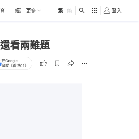
育
經濟
更多
01深圳
繁
觀點
|
简
健康
好食玩飛
登入
女
還看兩難題
在Google
追蹤《香港01》