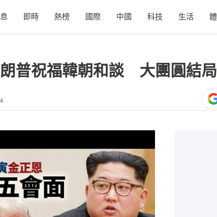
息
即時
熱榜
國際
中國
科技
生活
體
朗普祝福韓朝和談 大團圓結局
14