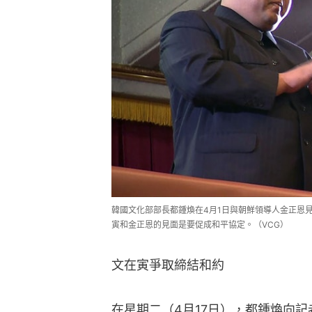
韓國文化部部長都鍾煥在4月1日與朝鮮領導人金正恩見
寅和金正恩的見面是要促成和平協定。（VCG）
文在寅爭取締結和約
在星期二（4月17日），都鍾煥向