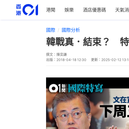
港聞
娛樂
酒店優惠碼
天氣消
國際
國際分析
韓戰真．結束？ 特
撰文：
陳奕謙
出版：
2018-04-18 12:30
更新：
2025-02-12 13: