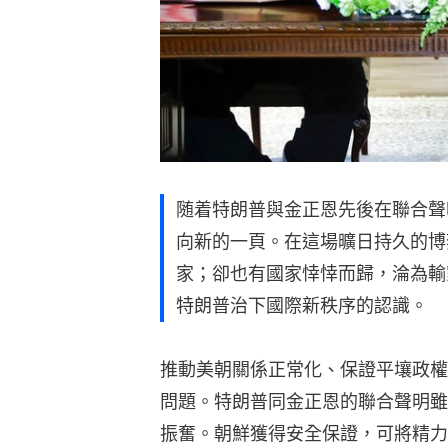
随着特朗普與金正恩先後在聯合聲
向新的一頁。在這場曠日持久的博
家；卻也有國家悻悻而歸，淪為輸
特朗普治下國際新秩序的認識。
推動美朝關係正常化、保證平壤政權
問題。特朗普同金正恩的聯合聲明雖
振奮。朝鮮獲得安全保證，可將精力