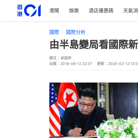
港聞
娛樂
酒店優惠碼
天氣消
國際
國際分析
由半島變局看國際新
撰文：
卓朋序
出版：
2018-06-12 22:37
更新：
2025-02-12 13: