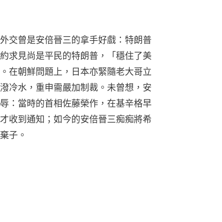
外交曾是安倍晉三的拿手好戲：特朗普
約求見尚是平民的特朗普，「穩住了美
。在朝鮮問題上，日本亦緊隨老大哥立
潑冷水，重申需嚴加制裁。未曾想，安
辱：當時的首相佐藤榮作，在基辛格早
才收到通知；如今的安倍晉三痴痴將希
棄子。