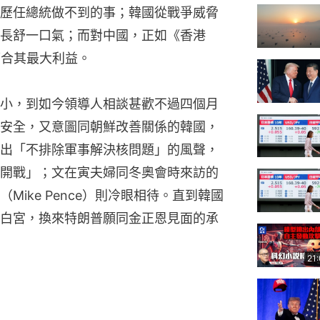
歷任總統做不到的事；韓國從戰爭威脅
長舒一口氣；而對中國，正如《香港
符合其最大利益。
小，到如今領導人相談甚歡不過四個月
安全，又意圖同朝鮮改善關係的韓國，
出「不排除軍事解決核問題」的風聲，
開戰」；文在寅夫婦同冬奧會時來訪的
ike Pence）則冷眼相待。直到韓國
白宮，換來特朗普願同金正恩見面的承
21