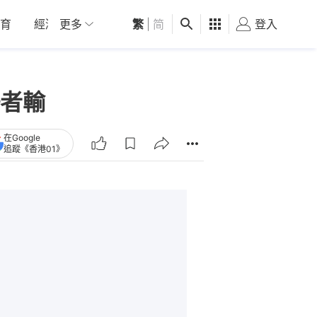
育
經濟
更多
01深圳
繁
觀點
|
简
健康
好食玩飛
登入
女
者輸
在Google
追蹤《香港01》