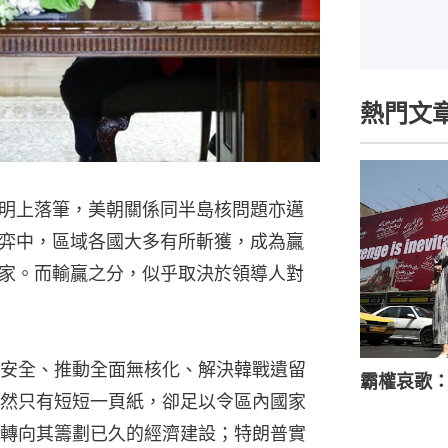
熱門文
明上落筆，美朝關係同半島核問題亦邁
弈中，區域各國大多有所斬獲，成為贏
家。而輸贏之分，似乎取決於領導人對
安全、推動全面無核化、解決韓戰遺留
霸權哀歌
然只有短短一頁紙，卻足以令區內國家
轉向其籌劃已久的經濟建設；特朗普實