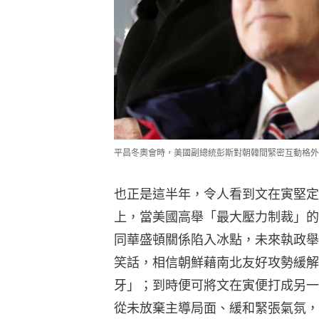
平昌冬奧會時，美國副總統彭斯對朝韓間緊密互動格外
也正是這半年，令人看到文在寅堅定
上，當美國高舉「最大壓力制裁」的
同華盛頓關係陷入冰點，未來執政舉
笑話，相信朝鮮藉南北友好攻勢緩解
牙」；到時便可將文在寅便打成另一
從未放棄主導局面、緩和緊張氣氛，