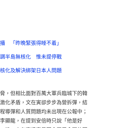
播 「昨晚緊張得睡不着」
調半島無核化 惟未提停戰
核化及解決綁架日本人問題
脅，但相比面對百萬大軍兵臨城下的韓
激化矛盾，文在寅卻步步為營拆彈，結
程導彈和人質問題均未出現在公報中；
李顯龍，在提到安倍時只說「他是好