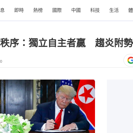
息
即時
熱榜
國際
中國
科技
生活
體
秩序：獨立自主者贏 趨炎附勢
00