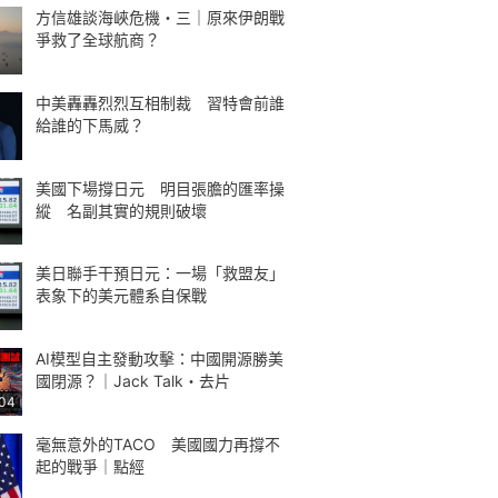
方信雄談海峽危機・三｜原來伊朗戰
爭救了全球航商？
中美轟轟烈烈互相制裁 習特會前誰
給誰的下馬威？
美國下場撐日元 明目張膽的匯率操
縱 名副其實的規則破壞
美日聯手干預日元：一場「救盟友」
表象下的美元體系自保戰
AI模型自主發動攻擊：中國開源勝美
國閉源？｜Jack Talk・去片
:04
毫無意外的TACO 美國國力再撐不
起的戰爭｜點經