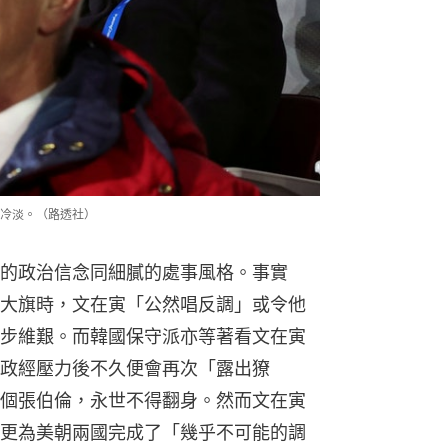
冷淡。（路透社）
的政治信念同細膩的處事風格。事實
大旗時，文在寅「公然唱反調」或令他
步維艱。而韓國保守派亦等著看文在寅
政經壓力後不久便會再次「露出獠
個張伯倫，永世不得翻身。然而文在寅
更為美朝兩國完成了「幾乎不可能的調