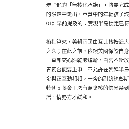
現了他的「無核化承諾」，將要完成
的陰霾中走出，軍營中的年輕孩子該
01》早前提及的：實現半島穩定已
掐指算來，美朝兩國由互比核按鈕大
之久；在此之前，依賴美國保證自身
一直如夾心餅乾般尷尬。白宮不斷放
青瓦台便要重申「不允許在朝鮮半島
金與正互動頻頻，一旁的副總統彭斯（M
特使團將金正恩有意棄核的信息帶到
諾，情勢方才緩和。