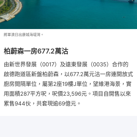
將軍澳日出康城海瑅灣。
柏蔚森一房677.2萬沽
由新世界發展（0017）及遠東發展（0035）合作的
啟德跑道區新盤柏蔚森，以677.2萬元沽一房連開放式
廚房間隔單位，屬第2座19樓J單位，望維港海景，實
用面積287平方呎，呎價23,596元。項目自開售以來
累售944伙，共套現逾69億元。