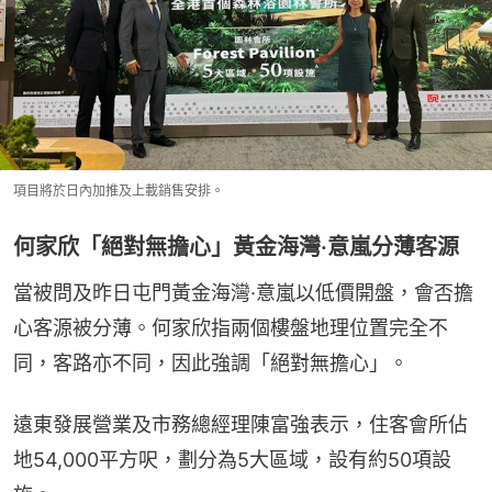
項目將於日內加推及上載銷售安排。
何家欣「絕對無擔心」黃金海灣·意嵐分薄客源
當被問及昨日屯門黃金海灣·意嵐以低價開盤，會否擔
心客源被分薄。何家欣指兩個樓盤地理位置完全不
同，客路亦不同，因此強調「絕對無擔心」。
遠東發展營業及市務總經理陳富強表示，住客會所佔
地54,000平方呎，劃分為5大區域，設有約50項設