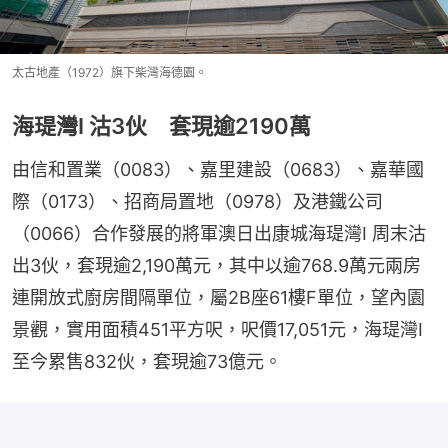
太古地產（1972）旗下柴灣海德園。
海瑅灣I 沽3伙 套現逾2190萬
由信和置業（0083）、嘉里建設（0683）、嘉華國
際（0173）、招商局置地（0978）及港鐵公司
（0066）合作發展的將軍澳日出康城海瑅灣I 周末沽
出3伙，套現逾2,190萬元，其中以逾768.9萬元兩房
連開放式廚房間隔單位，屬2B座61樓F單位，望內園
景觀，實用面積451平方呎，呎價17,051元，海瑅灣I
至今累售832伙，套現逾73億元。