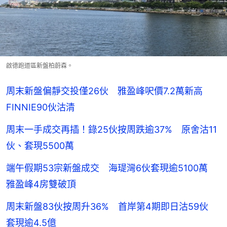
啟德跑道區新盤柏蔚森。
周末新盤偏靜交投僅26伙 雅盈峰呎價7.2萬新高
FINNIE90伙沽清
周末一手成交再插！錄25伙按周跌逾37% 原舍沽11
伙、套現5500萬
端午假期53宗新盤成交 海瑅灣6伙套現逾5100萬
雅盈峰4房雙破頂
周末新盤83伙按周升36% 首岸第4期即日沽59伙
套現逾4.5億