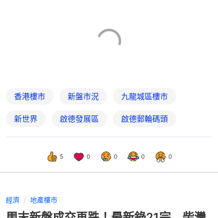
香港樓市
新盤市況
九龍城區樓市
新世界
啟德發展區
啟德郵輪碼頭
5
0
0
0
0
經濟
地產樓市
周末新盤成交再跌！最新錄21宗 柴灣