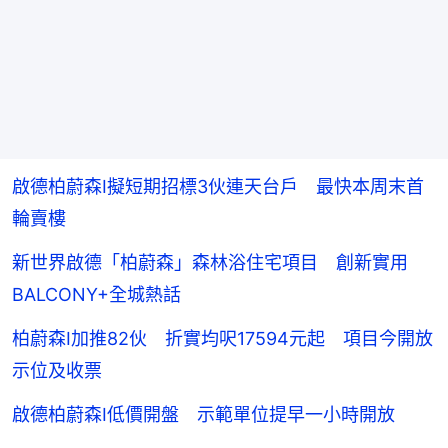
啟德柏蔚森I擬短期招標3伙連天台戶 最快本周末首
輪賣樓
新世界啟德「柏蔚森」森林浴住宅項目 創新實用
BALCONY+全城熱話
柏蔚森I加推82伙 折實均呎17594元起 項目今開放
示位及收票
啟德柏蔚森I低價開盤 示範單位提早一小時開放