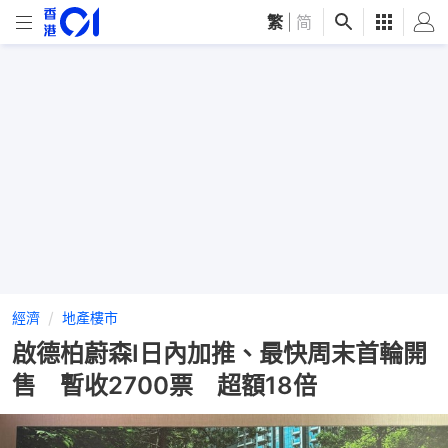
繁
|
简
經濟
地產樓市
啟德柏蔚森I日內加推、最快周末首輪開
售 暫收2700票 超額18倍