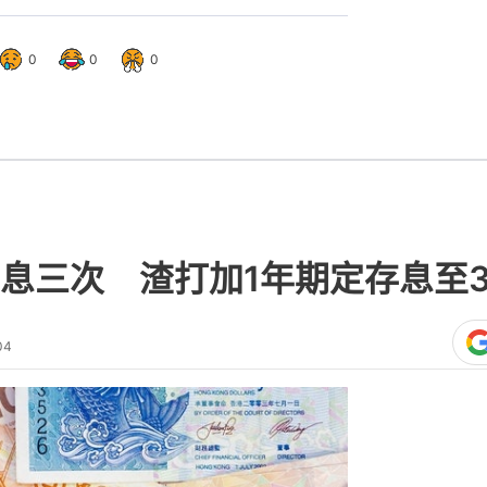
0
0
0
息三次 渣打加1年期定存息至3
04