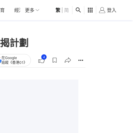
育
經濟
更多
01深圳
繁
觀點
|
简
健康
好食玩飛
登入
女
揭計劃
4
在Google
追蹤《香港01》