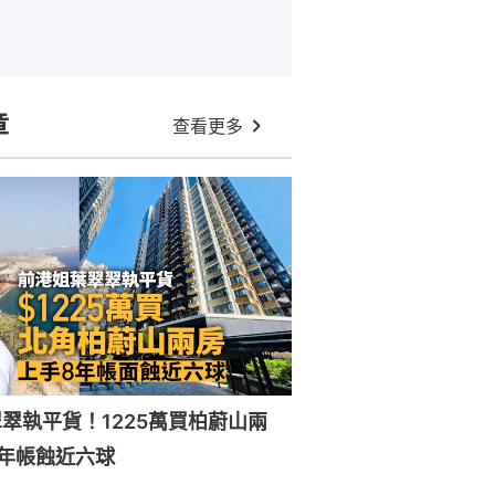
章
查看更多
翠執平貨！1225萬買柏蔚山兩
年帳蝕近六球