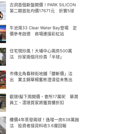
古洞首個新盤開價！PARK SILICON
第二期首批均價17671元 折實5球
牛池灣33 Clear Water Bay登場 定
價參考啟德 商場連接彩虹站
住宅現炒風！大埔中心兩房500萬
沽 炒家兩個月炒貴「半球」
市傳北角春秧街地舖「腰斬價」沽
出 業主錦華楊奮彬澄清從未售出
叡璟I擬下周開價、會所17萬呎 華潤
員工、澐璟買家將獲買樓折扣
樓價4年蒸發兩球！逸瑆一房638萬蝕
沽 投資者接貨料收3.6厘回報