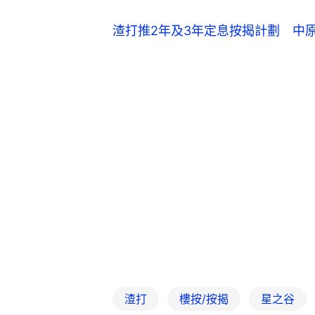
渣打推2年及3年定息按揭計劃 中原
渣打
樓按/按揭
星之谷