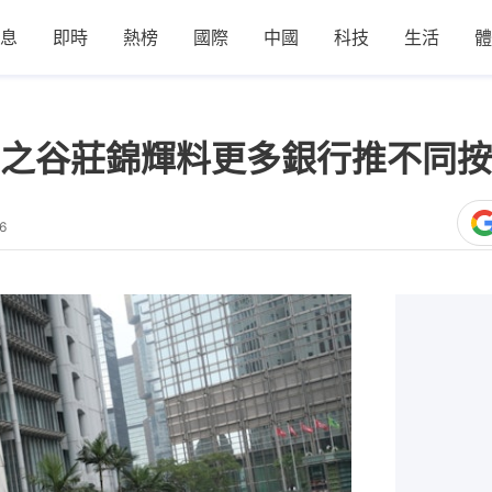
息
即時
熱榜
國際
中國
科技
生活
體
之谷莊錦輝料更多銀行推不同按
6