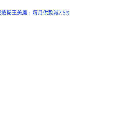
按揭王美鳳﹕每月供款減7.5%