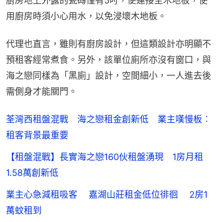
廚房地上外露的瓷磚僅有5吋，便連接至木地板，使
用廚房時須小心用水，以免浸壞木地板。
代理也直言，雖則有廚房設計，但這類設計亦明顯不
預租客經常煮食。另外，該單位廁所亦沒有窗口，與
海之戀同樣為「黑廁」設計，空間細小，一人進去後
需側身才能關門。
荃灣西租盤混戰 海之戀租金創新低 業主嘆慢板︰
租客背景最重要
【租盤混戰】長實海之戀160伙租盤湧現 1房月租
1.58萬創新低
業主心急減租吸客 嘉湖山莊租金低位徘徊 2房1
萬蚊租到