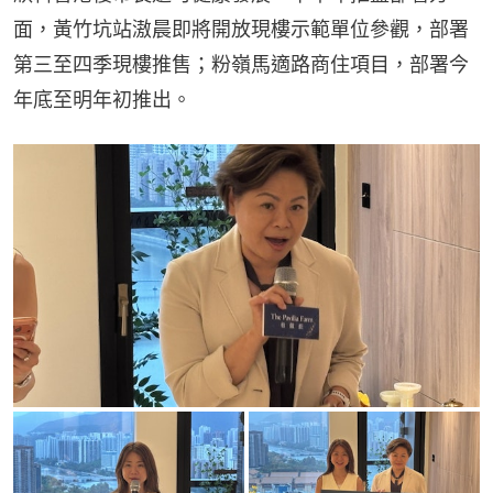
面，黃竹坑站滶晨即將開放現樓示範單位參觀，部署
第三至四季現樓推售；粉嶺馬適路商住項目，部署今
年底至明年初推出。