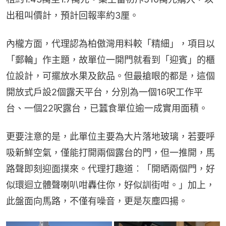
出租叫價計，預計回報率約3厘。
內櫳方面，代理認為柏傲灣用料較「精細」，項目以
「郵輪」作主題，故單位一開門就看到「迎賓」的櫃
位設計，可擺放水果及飲品。但最搶眼的都是，這個
開放式戶設2個露天平台，分別為一個16呎工作平
台、一個22呎露台，已蠶食單位逾一成實用面積。
更要注意的是，此單位主要為大片落地玻璃，若要呼
吸新鮮空氣，僅能打開兩個露台的門，但一推開，馬
路聲即刻迎面撲來。代理打趣道︰「開晒兩個門，好
似環迴立體聲喇叭咁轟住你，好似訓街咁。」加上，
此盤面向馬路，不僅有噪音，更是灰塵四揚。