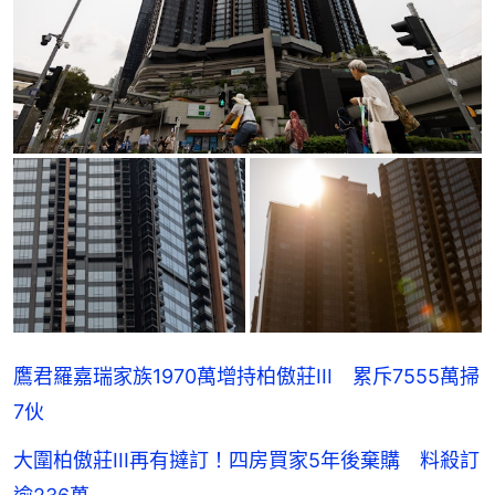
鷹君羅嘉瑞家族1970萬增持柏傲莊III 累斥7555萬掃
7伙
大圍柏傲莊III再有撻訂！四房買家5年後棄購 料殺訂