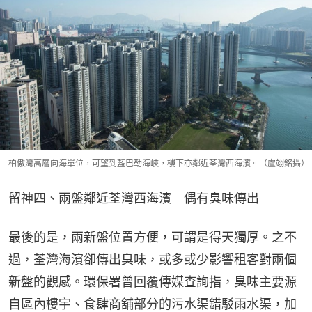
柏傲灣高層向海單位，可望到藍巴勒海峽，樓下亦鄰近荃灣西海濱。（盧翊銘攝）
留神四、兩盤鄰近荃灣西海濱​　偶有臭味傳出
最後的是，兩新盤位置方便，可謂是得天獨厚。之不
過，荃灣海濱卻傳出臭味，或多或少影響租客對兩個
新盤的觀感。環保署曾回覆傳媒查詢指，臭味主要源
自區內樓宇、食肆商舖部分的污水渠錯駁雨水渠，加