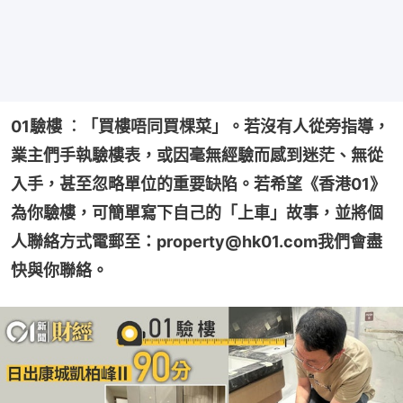
01驗樓 ︰「買樓唔同買棵菜」。若沒有人從旁指導，
業主們手執驗樓表，或因毫無經驗而感到迷茫、無從
入手，甚至忽略單位的重要缺陷。若希望《香港01》
為你驗樓，可簡單寫下自己的「上車」故事，並將個
人聯絡方式電郵至：property@hk01.com我們會盡
快與你聯絡。