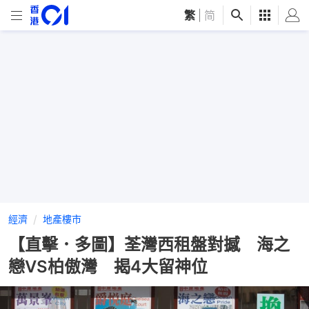
繁
|
简
經濟
地產樓市
【直擊．多圖】荃灣西租盤對撼 海之
戀VS柏傲灣 揭4大留神位