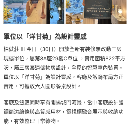
單位以「洋甘菊」為設計靈感
柏傲莊 III 今日（30日）開放全新有裝修無改動三房
現樓單位，屬第8A座29樓C單位 ，實用面積822平方
呎，屬三房套連儲物房設計，全屋的智慧室內裝置。
單位以「洋甘菊」為設計靈感，客廳及飯廳布局方正
實用，可擺放六人圓形餐桌設計。
客廳及飯廳同時享有開揚城門河景，當中客廳設計強
調簡潔線條與高質感用材，電視櫃融合展示與收納功
能，有效整理日常雜物。