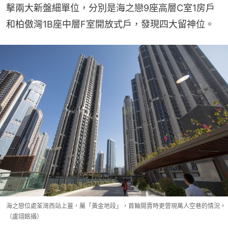
擊兩大新盤細單位，分別是海之戀9座高層C室1房戶
和柏傲灣1B座中層F室開放式戶，發現四大留神位。
海之戀位處荃灣西站上蓋，屬「黃金地段」，首輪開賣時更曾現萬人空巷的情況。
（盧翊銘攝）