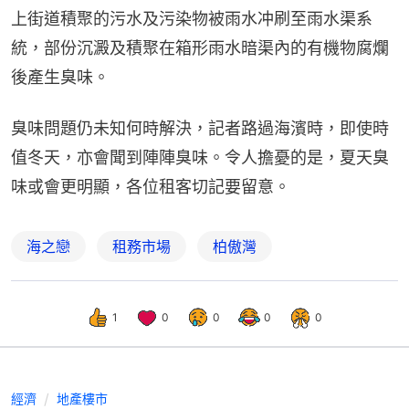
上街道積聚的污水及污染物被雨水冲刷至雨水渠系
統，部份沉澱及積聚在箱形雨水暗渠內的有機物腐爛
後產生臭味。
臭味問題仍未知何時解決，記者路過海濱時，即使時
值冬天，亦會聞到陣陣臭味。令人擔憂的是，夏天臭
味或會更明顯，各位租客切記要留意。
海之戀
租務市場
柏傲灣
1
0
0
0
0
經濟
地產樓市