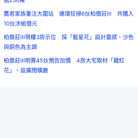
逾236萬
鷹君家族重注大圍站 連環狂掃6伙柏傲莊III 共購入
10伙涉逾億元
柏傲莊III現樓3房示位 採「藍星花」設計靈感、沙色
與銅色為主調
柏傲莊III明賣45伙預告加價 4房大宅取材「藏紅
花」、設廣闊橫廳