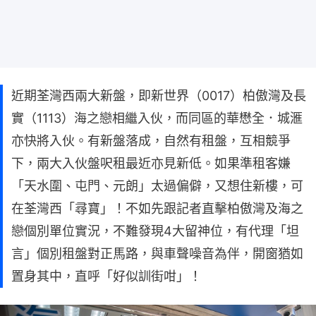
近期荃灣西兩大新盤，即新世界（0017）柏傲灣及長
實（1113）海之戀相繼入伙，而同區的華懋全．城滙
亦快將入伙。有新盤落成，自然有租盤，互相競爭
下，兩大入伙盤呎租最近亦見新低。如果準租客嫌
「天水圍、屯門、元朗」太過偏僻，又想住新樓，可
在荃灣西「尋寶」！不如先跟記者直擊柏傲灣及海之
戀個別單位實況，不難發現4大留神位，有代理「坦
言」個別租盤對正馬路，與車聲噪音為伴，開窗猶如
置身其中，直呼「好似訓街咁」！