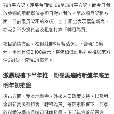
784平方呎，連平台面積109至384平方呎，而今日開
放參觀的示範單位亦即日對外開放。至於項目呎租方
面，目前最貴呎租約80元，加上租金表現屢創新高，
亦吸引不少投資者及租客打算「轉租為買」。
項目銷情方面，柏傲莊lll本月暫沽9伙 ，套現1.9億
元，平均售價2,100萬元，整體柏傲莊系列重推以來累
沽391伙，套現64億元。
滶晨現樓下半年推 粉嶺馬適路新盤年底至
明年初推盤
後市方面，受本地剛需、外來人口政策支持，以及租
金創新高吸引租客「轉租為買」等因素影響下，何家
欣料香港樓市長遠可健康發展。下半年推盤部署方