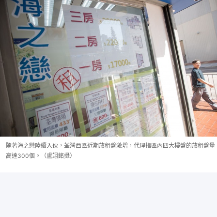
隨著海之戀陸續入伙，荃灣西區近期放租盤激增，代理指區內四大樓盤的放租盤量
高達300個。（盧翊銘攝）