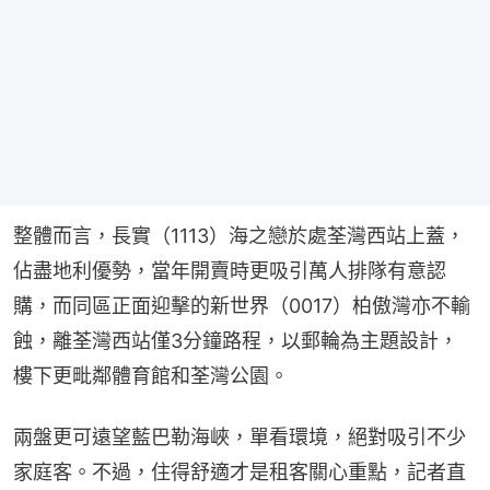
整體而言，長實（1113）海之戀於處荃灣西站上蓋，
佔盡地利優勢，當年開賣時更吸引萬人排隊有意認
購，而同區正面迎擊的新世界（0017）柏傲灣亦不輸
蝕，離荃灣西站僅3分鐘路程，以郵輪為主題設計，
樓下更毗鄰體育館和荃灣公園。
兩盤更可遠望藍巴勒海峽，單看環境，絕對吸引不少
家庭客。不過，住得舒適才是租客關心重點，記者直