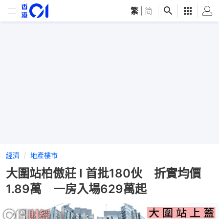
繁
|
简
經濟
地產樓市
大圍站柏傲莊 I 首批180伙 折實均價
1.89萬 一房入場629萬起