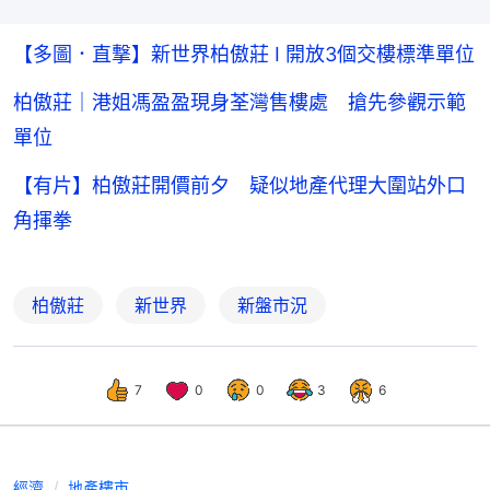
【多圖．直撃】新世界柏傲莊 I 開放3個交樓標準單位
柏傲莊｜港姐馮盈盈現身荃灣售樓處 搶先參觀示範
單位
【有片】柏傲莊開價前夕 疑似地產代理大圍站外口
角揮拳
柏傲莊
新世界
新盤市況
7
0
0
3
6
經濟
地產樓市