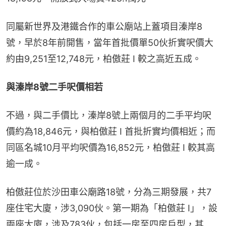
同屬新世界及港鐵合作的車公廟站上蓋項目溱岸8
號，早於8年前開售，當年首批價單50伙折實呎價大
約由9,251至12,748元，柏傲莊 I 較之高近五成。
與溱岸8號二手呎價相若
不過，與二手價比，溱岸8號上兩個月的二手平均呎
價約為18,846元，與柏傲莊 I 首批折實均價相近；而
同區名城10月平均呎價為16,852元，柏傲莊 I 較其高
逾一成。
柏傲莊位於沙田車公廟路18號，分為三期發展，共7
座住宅大廈，涉3,090伙。第一期為「柏傲莊 I」，設
兩座大廈，涉及783伙，包括一房至四房戶型，其