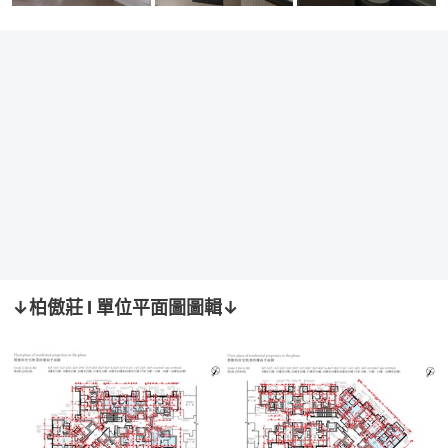
↓柏傲莊 I 單位平面圖圖輯↓