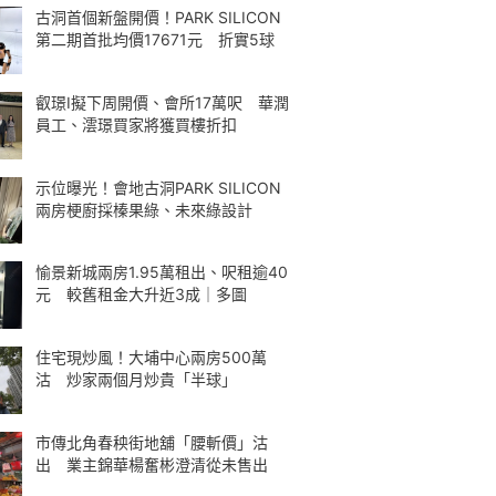
古洞首個新盤開價！PARK SILICON
第二期首批均價17671元 折實5球
叡璟I擬下周開價、會所17萬呎 華潤
員工、澐璟買家將獲買樓折扣
示位曝光！會地古洞PARK SILICON
兩房梗廚採榛果綠、未來綠設計
愉景新城兩房1.95萬租出、呎租逾40
元 較舊租金大升近3成｜多圖
住宅現炒風！大埔中心兩房500萬
沽 炒家兩個月炒貴「半球」
市傳北角春秧街地舖「腰斬價」沽
出 業主錦華楊奮彬澄清從未售出