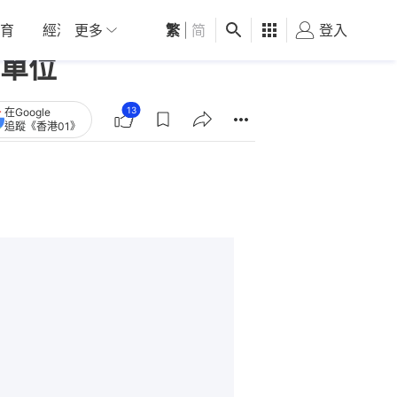
育
經濟
更多
01深圳
繁
觀點
|
简
健康
好食玩飛
登入
女
單位
13
在Google
追蹤《香港01》