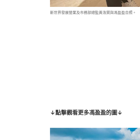
新世界發展營業及市務部總監黃浩賢與馮盈盈合照。
↓點撃觀看更多馮盈盈的圖↓