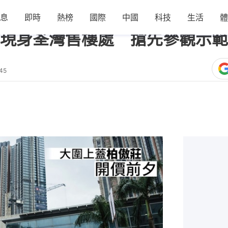
息
即時
熱榜
國際
中國
科技
生活
體
現身荃灣售樓處 搶先參觀示範
45