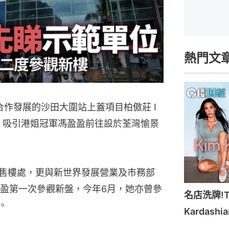
熱門文
合作發展的沙田大圍站上蓋項目柏傲莊 I 
，吸引港姐冠軍馮盈盈前往設於荃灣愉景
的售樓處，更與新世界發展營業及市務部
盈第一次參觀新盤，今年6月，她亦曾參
名店洗牌!Ti
。
Kardash