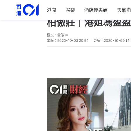
港聞
娛樂
酒店優惠碼
天氣消
經濟
地產樓市
柏傲莊｜港姐馮盈盈
撰文：
黃皓琳
出版：
2020-10-08 20:54
更新：
2020-10-09 14: