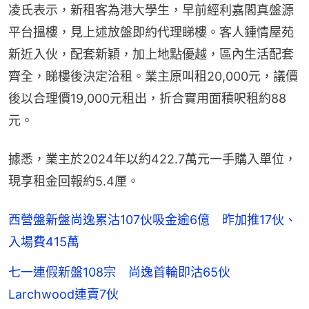
凌氏表示，新租客為港大學生，早前經利嘉閣真盤源
平台搵樓，見上述放盤即約代理睇樓。客人鍾情屋苑
新近入伙，配套新穎，加上地點優越，區內生活配套
齊全，睇樓後決定洽租。業主原叫租20,000元，議價
後以合理價19,000元租出，折合實用面積呎租約88
元。
據悉，業主於2024年以約422.7萬元一手購入單位，
現享租金回報約5.4厘。
西營盤新盤尚逸累沽107伙吸金逾6億 昨加推17伙、
入場費415萬
七一連假新盤108宗 尚逸首輪即沽65伙
Larchwood連賣7伙