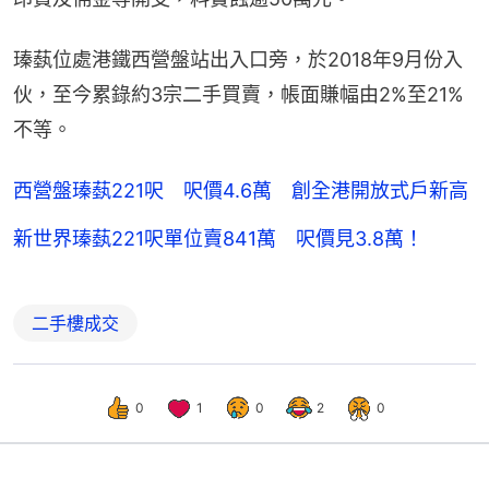
瑧蓺位處港鐵西營盤站出入口旁，於2018年9月份入
伙，至今累錄約3宗二手買賣，帳面賺幅由2%至21%
不等。
西營盤瑧蓺221呎 呎價4.6萬 創全港開放式戶新高
新世界瑧蓺221呎單位賣841萬 呎價見3.8萬！
二手樓成交
0
1
0
2
0