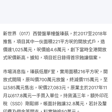
新世界（017）西營盤單幢盤瑧蓺，於2017至2018年
推售，項目其中一伙面積221平方呎的開放式戶，造
價達1,025萬元，呎價逾4.6萬元，創下當時全港開放
式呎價新高。據知，項目近日錄得首宗蝕讓個案。
市場消息指，瑧蓺低層F室，實用面積216平方呎，開
放式間隔，原叫價700萬元放盤，終減價115萬元，至
以585萬元售出，呎價27,083元。原業主於2017年11
月以617.8萬元一手買入單位，持貨滿三年，額外印花
稅（SSD）剛鬆綁，帳面計蝕讓32.8萬元，若計及釐
印費及佣金等開支，料實蝕逾50萬元。