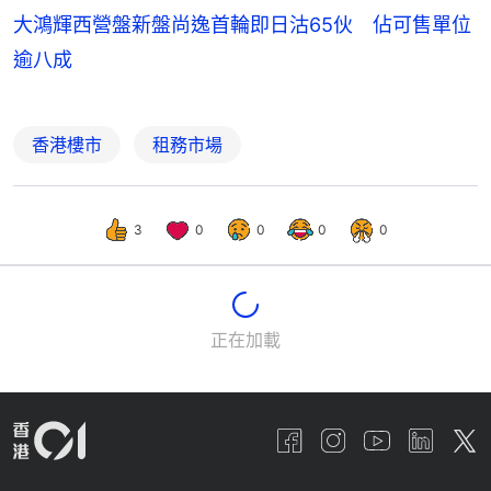
大鴻輝西營盤新盤尚逸首輪即日沽65伙 佔可售單位
逾八成
香港樓市
租務市場
3
0
0
0
0
正在加載