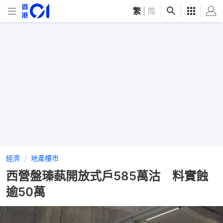
繁
|
简
經濟
地產樓市
西營盤瑧蓺開放式戶585萬沽 料實蝕
逾50萬