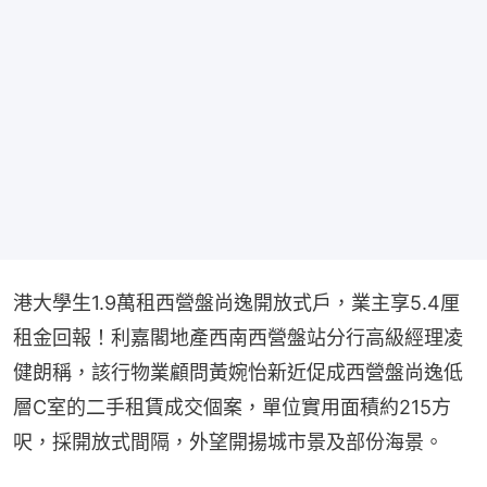
港大學生1.9萬租西營盤尚逸開放式戶，業主享5.4厘
租金回報！利嘉閣地產西南西營盤站分行高級經理凌
健朗稱，該行物業顧問黃婉怡新近促成西營盤尚逸低
層C室的二手租賃成交個案，單位實用面積約215方
呎，採開放式間隔，外望開揚城市景及部份海景。