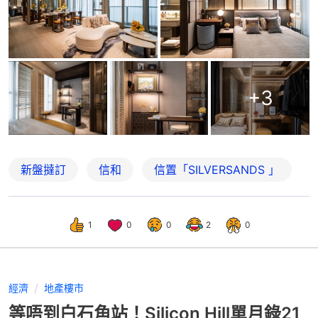
+
3
新盤撻訂
信和
信置「SILVERSANDS 」
1
0
0
2
0
經濟
地產樓市
等唔到白石角站！Silicon Hill單月錄21