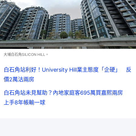
大埔白石角SILICON HILL。
白石角站利好！University Hill業主態度「企硬」 反
價2萬沽兩房
白石角站未見幫助？內地家庭客695萬買嘉熙兩房
上手8年帳輸一球