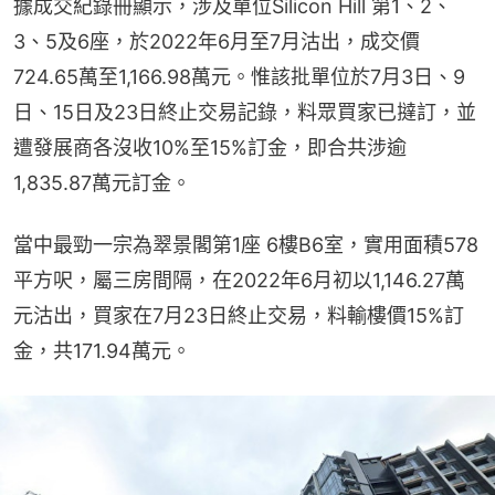
據成交紀錄冊顯示，涉及單位Silicon Hill 第1、2、
3、5及6座，於2022年6月至7月沽出，成交價
724.65萬至1,166.98萬元。惟該批單位於7月3日、9
日、15日及23日終止交易記錄，料眾買家已撻訂，並
遭發展商各沒收10%至15%訂金，即合共涉逾
1,835.87萬元訂金。
當中最勁一宗為翠景閣第1座 6樓B6室，實用面積578
平方呎，屬三房間隔，在2022年6月初以1,146.27萬
元沽出，買家在7月23日終止交易，料輸樓價15%訂
金，共171.94萬元。