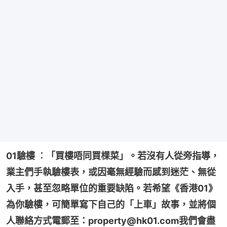
01驗樓 ︰「買樓唔同買棵菜」。若沒有人從旁指導，
業主們手執驗樓表，或因毫無經驗而感到迷茫、無從
入手，甚至忽略單位的重要缺陷。若希望《香港01》
為你驗樓，可簡單寫下自己的「上車」故事，並將個
人聯絡方式電郵至：property@hk01.com我們會盡