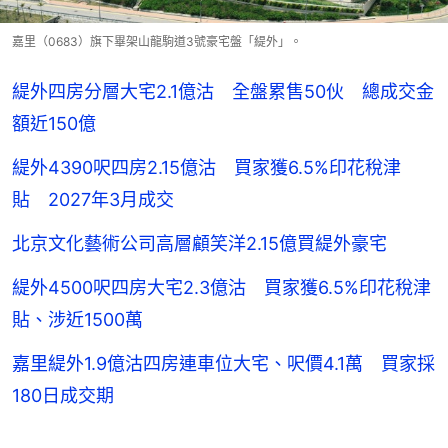
嘉里（0683）旗下畢架山龍駒道3號豪宅盤「緹外」。
緹外四房分層大宅2.1億沽 全盤累售50伙 總成交金
額近150億
緹外4390呎四房2.15億沽 買家獲6.5%印花稅津
貼 2027年3月成交
北京文化藝術公司高層顧笑洋2.15億買緹外豪宅
緹外4500呎四房大宅2.3億沽 買家獲6.5%印花稅津
貼、涉近1500萬
嘉里緹外1.9億沽四房連車位大宅、呎價4.1萬 買家採
180日成交期