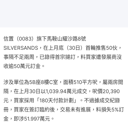
信置（0083）旗下馬鞍山耀沙路8號
SILVERSANDS，在上月底（30日）首輪推售50伙，
事隔不足兩周，已錄得首宗撻訂，料買家遭發展商沒
收逾50萬元訂金。
涉及單位為5B座8樓C室，面積510平方呎，屬兩房間
隔，在上月30日以1,039.94萬元成交，呎價20,390
元，買家採用「180天付款計劃」。不過據成交紀錄
冊，買家在簽訂臨約後，交易未有進展，料損失5%訂
金，即涉51.997萬元。