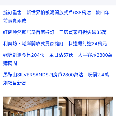
撻訂重售｜新世界柏傲灣開放式戶638萬沽 較四年
前賣貴兩成
紅磡煥然懿居錄首宗撻訂 三房買家料損失逾35萬
利奧坊．曦岸開放式買家撻訂 料遭殺訂逾24萬元
觀塘凱滙今售204伙 單日沽57伙 大手客斥2800萬
購兩間
馬鞍山SILVERSANDS四房戶2800萬沽 呎價2.4萬
創項目新高