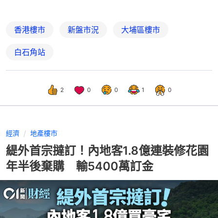
香港樓市
新盤市況
大埔區樓市
白石角站
2
0
0
1
0
經濟
地產樓市
緹外首宗撻訂！內地客1.8億連裝修花園
年半後棄購 輸5400萬訂金