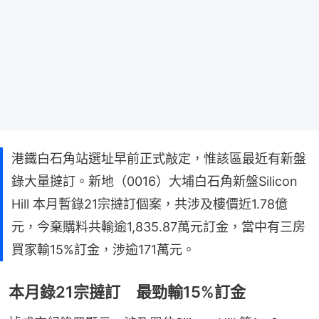
港鐵白石角站選址早前正式敲定，惟該區最近有新盤
錄大量撻訂。新地（0016）大埔白石角新盤Silicon
Hill 本月暫錄21宗撻訂個案，共涉及樓價近1.78億
元，今棄購料共輸逾1,835.87萬元訂金，當中有三房
買家輸15%訂金，涉逾171萬元。
本月錄21宗撻訂 最勁輸15%訂金