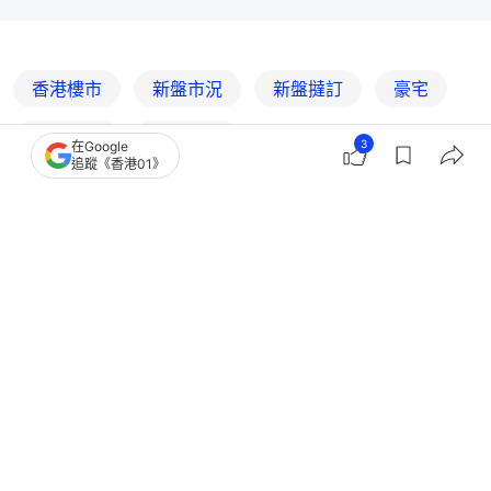
香港樓市
新盤市況
新盤撻訂
豪宅
豪宅市場
嘉里建設
3
在Google
追蹤《香港01》
12
0
2
3
1
經濟
地產樓市
熱賣新盤都撻訂！恒地紅磡首岸兩房買
家5日後棄購 料殺訂逾50萬