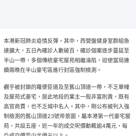
本港新冠肺炎疫情反彈，其中，西營盤健身室群組急
速擴大，五日內確診人數破百，確診個案逐步蔓延至
半山一帶，多個傳統豪宅屋苑相繼淪陷，迫使當局連
續兩晚在半山豪宅區進行封區強制檢測。
觀乎被封鎖的羅便臣道及至舊山頂道一帶，不乏單幢
及屋苑式豪宅，居此地段的業主一般非富則貴，既有
高官商賈，也不乏城中名人。其中，剛公布被列入強
制檢測的舊山頂道23號帝景園，屬本港第一代豪宅屋
苑，共設五座，近一年的成交呎價動輒逾4萬元，每
戶成交價至少半億元以上。