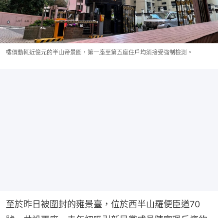
樓價動輒近億元的半山帝景園，第一座至第五座住戶均須接受強制檢測。
至於昨日被圍封的雍景臺，位於西半山羅便臣道70