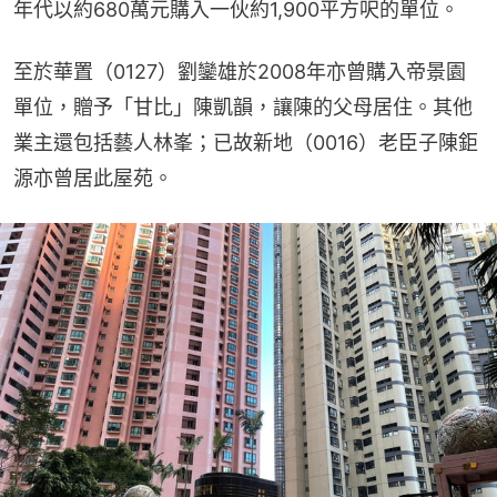
年代以約680萬元購入一伙約1,900平方呎的單位。
至於華置（0127）劉鑾雄於2008年亦曾購入帝景園
單位，贈予「甘比」陳凱韻，讓陳的父母居住。其他
業主還包括藝人林峯；已故新地（0016）老臣子陳鉅
源亦曾居此屋苑。