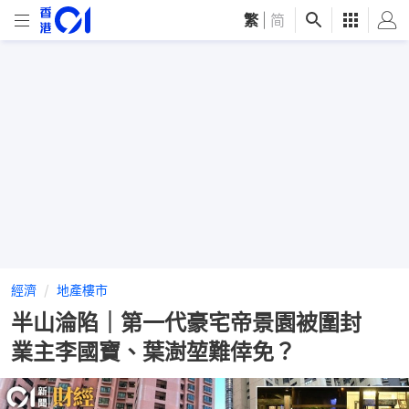
繁
|
简
經濟
地產樓市
半山淪陷｜第一代豪宅帝景園被圍封
業主李國寶、葉澍堃難倖免？