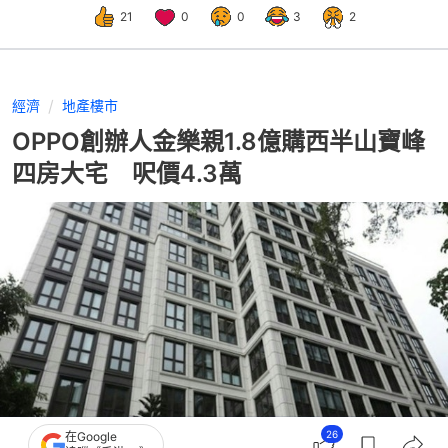
21
0
0
3
2
經濟
地產樓市
OPPO創辦人金樂親1.8億購西半山寶峰
四房大宅 呎價4.3萬
26
在Google