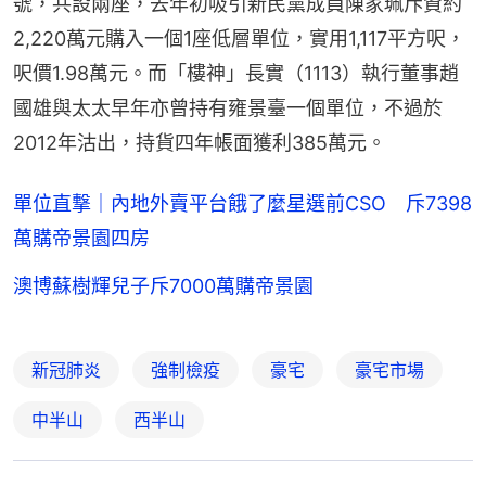
號，共設兩座，去年初吸引新民黨成員陳家珮斥資約
2,220萬元購入一個1座低層單位，實用1,117平方呎，
呎價1.98萬元。而「樓神」長實（1113）執行董事趙
國雄與太太早年亦曾持有雍景臺一個單位，不過於
2012年沽出，持貨四年帳面獲利385萬元。
單位直撃｜內地外賣平台餓了麼星選前CSO 斥7398
萬購帝景園四房
澳博蘇樹輝兒子斥7000萬購帝景園
新冠肺炎
強制檢疫
豪宅
豪宅市場
中半山
西半山