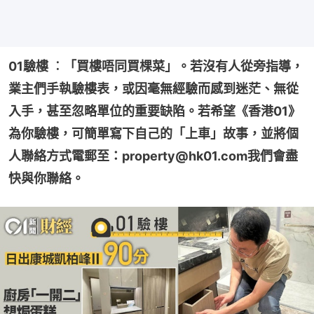
01驗樓 ︰「買樓唔同買棵菜」。若沒有人從旁指導，
業主們手執驗樓表，或因毫無經驗而感到迷茫、無從
入手，甚至忽略單位的重要缺陷。若希望《香港01》
為你驗樓，可簡單寫下自己的「上車」故事，並將個
人聯絡方式電郵至：property@hk01.com我們會盡
快與你聯絡。