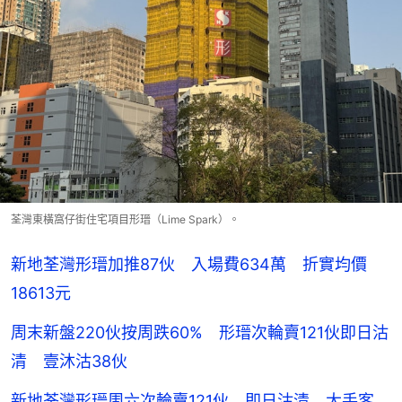
荃灣東橫窩仔街住宅項目形瑨（Lime Spark）。
新地荃灣形瑨加推87伙 入場費634萬 折實均價
18613元
周末新盤220伙按周跌60% 形瑨次輪賣121伙即日沽
清 壹沐沽38伙
新地荃灣形瑨周六次輪賣121伙 即日沽清 大手客