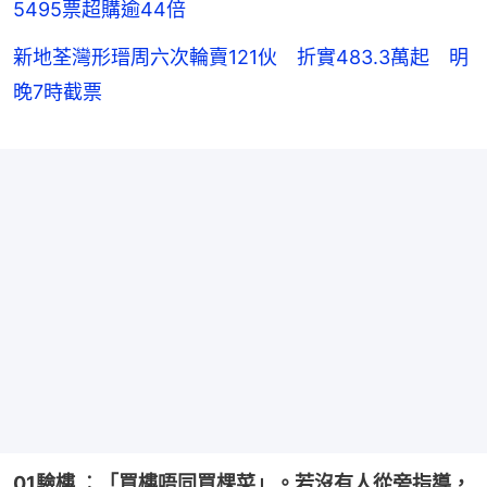
5495票超購逾44倍
新地荃灣形瑨周六次輪賣121伙 折實483.3萬起 明
晚7時截票
01驗樓 ︰「買樓唔同買棵菜」。若沒有人從旁指導，