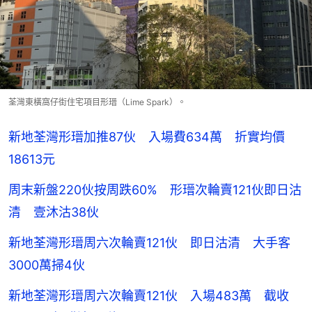
荃灣東橫窩仔街住宅項目形瑨（Lime Spark）。
新地荃灣形瑨加推87伙 入場費634萬 折實均價
18613元
周末新盤220伙按周跌60% 形瑨次輪賣121伙即日沽
清 壹沐沽38伙
新地荃灣形瑨周六次輪賣121伙 即日沽清 大手客
3000萬掃4伙
新地荃灣形瑨周六次輪賣121伙 入場483萬 截收