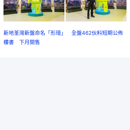
新地荃灣新盤命名「形瑨」 全盤462伙料短期公佈
樓書 下月開售