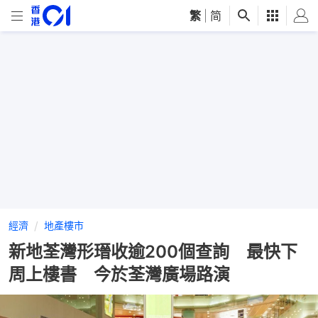
繁
|
简
經濟
地產樓市
新地荃灣形瑨收逾200個查詢 最快下
周上樓書 今於荃灣廣場路演