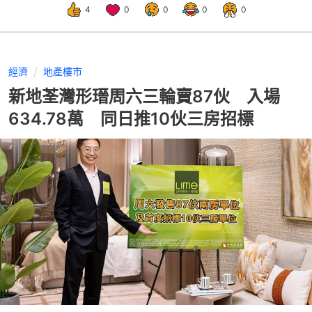
4
0
0
0
0
經濟
地產樓市
新地荃灣形瑨周六三輪賣87伙 入場
634.78萬 同日推10伙三房招標