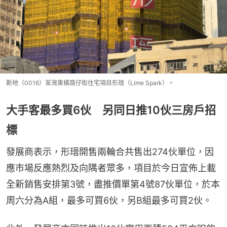
新地（0016）荃灣東橫窩仔街住宅項目形瑨（Lime Spark）。
大手客最多買6伙 另同日推10伙三房戶招
標
發展商表示，形瑨開售兩輪合共售出274伙單位，因
應市場反應熱烈及向隅者眾多，項目於今日宣佈上載
全新銷售安排第3號，盡推價單第4號87伙單位，於本
周六分為A組，最多可買6伙，另B組最多可買2伙。