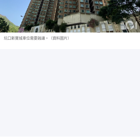
坑口新寶城車位需要蝕讓。（資料圖片）