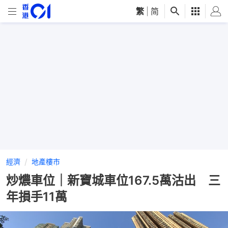
繁
|
简
經濟
地產樓市
炒燶車位｜新寶城車位167.5萬沽出 三
年損手11萬