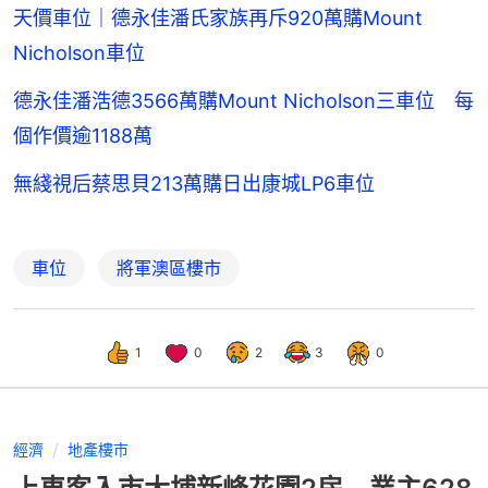
天價車位｜德永佳潘氏家族再斥920萬購Mount
Nicholson車位
德永佳潘浩德3566萬購Mount Nicholson三車位 每
個作價逾1188萬
無綫視后蔡思貝213萬購日出康城LP6車位
車位
將軍澳區樓市
1
0
2
3
0
經濟
地產樓市