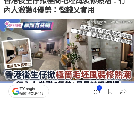
香港後生仔掀極簡毛坯風裝修熱潮！行
內人激讚4優勢：慳錢又實用
7
在Google
追蹤《香港01》
撰文：
奶茶妹
出版：
2026-07-23 11:18
更新：
2026-07-27 11:45