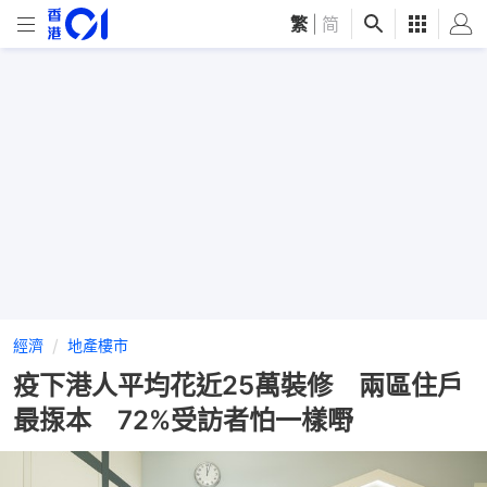
繁
|
简
經濟
地產樓市
疫下港人平均花近25萬裝修 兩區住戶
最揼本 72%受訪者怕一樣嘢