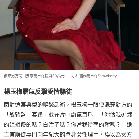
後來男方開口要求楊玉梅投資30萬元。（小紅書@楊玉梅Strawberry）
楊玉梅霸氣反擊愛情騙徒
面對這套典型的騙錢話術，楊玉梅一眼便識穿對方的
「殺豬盤」套路，並在片中霸氣直斥：「你估我61歲
的姐姐傻的嗎？白活了嗎？你當我待宰的豬嗎？」她
直言騙徒專門向年紀大的單身女性埋手，誤以為女方