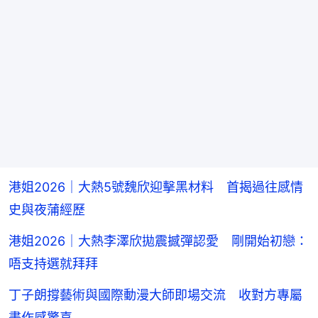
港姐2026｜大熱5號魏欣迎擊黑材料 首揭過往感情
史與夜蒲經歷
港姐2026｜大熱李澤欣拋震撼彈認愛 剛開始初戀：
唔支持選就拜拜
丁子朗撐藝術與國際動漫大師即場交流 收對方專屬
畫作感驚喜