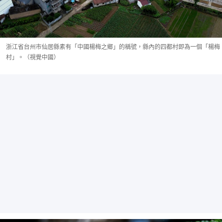
浙江省台州市仙居縣素有「中國楊梅之鄉」的稱號，縣內的四都村即為一個「楊梅
村」。（視覺中國）