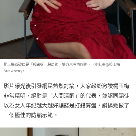
楊玉梅識破這是「殺豬盤」騙局後，雙方未有再聯絡。（小紅書@楊玉梅
Strawberry）
影片曝光後引發網民熱烈討論，大家紛紛激讚楊玉梅
非常精明，絕對是「人間清醒」的代表，並認同騙徒
以為女人年紀越大越好騙錢是打錯算盤，讚揚她做了
一個極佳的防騙示範。