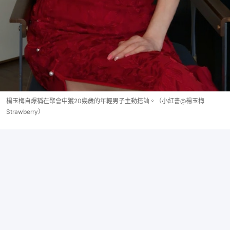
楊玉梅自爆稱在聚會中獲20幾歲的年輕男子主動搭訕。（小紅書@楊玉梅
Strawberry）