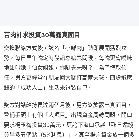
苦肉計求投資30萬露真面目
交換聯絡方式後，該名「小鮮肉」隨即展開猛烈攻
勢，每日早午晚定時發訊息噓寒問暖，每晚更會曖昧
地甜叫她「仙女姐姐，你瞓覺未呀？」為了博取信
任，男方更經常在朋友圈大曬打高爾夫球、四處飛應
酬的「成功人士」生活來包裝自己。
雙方對話維持長達兩個月後，男方終於露出真面目，
聲稱手頭上有個「大項目」出現資金周轉問題，開口
要求楊玉梅投資30萬元，更誇下海口承諾「聽日還錢
兼畀多五個點（5%利息）」，甚至揚言資金放一個多