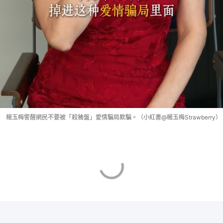
楊玉梅警醒網民不要被「殺豬盤」愛情騙局欺騙。（小紅書@楊玉梅Strawberry）