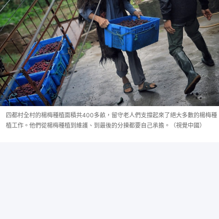
四都村全村的楊梅種植面積共400多畝，留守老人們支撐起來了絕大多數的楊梅種
植工作。他們從楊梅種植到維護、到最後的分揀都要自己承擔。（視覺中國）