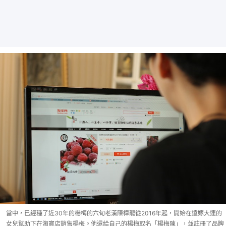
當中，已經種了近30年的楊梅的六旬老漢陳樟龍從2016年起，開始在遠嫁大連的
女兒幫助下在淘寶店銷售楊梅。他還給自己的楊梅取名「楊梅陳」，並註冊了品牌