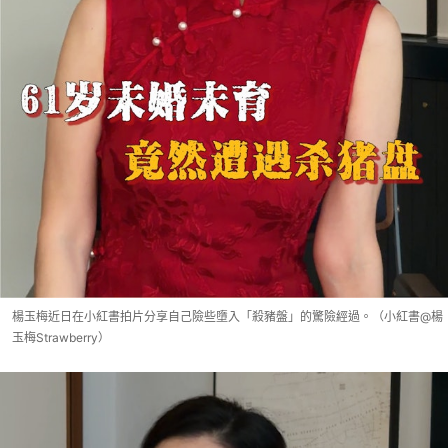
楊玉梅近日在小紅書拍片分享自己險些墮入「殺豬盤」的驚險經過。（小紅書@楊
玉梅Strawberry）