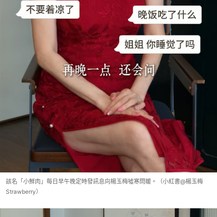
該名「小鮮肉」每日早午晚定時發訊息向楊玉梅噓寒問暖。（小紅書@楊玉梅
Strawberry）