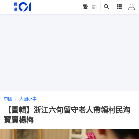
繁
|
简
中國
大國小事
【圖輯】浙江六旬留守老人帶領村民淘
寶賣楊梅