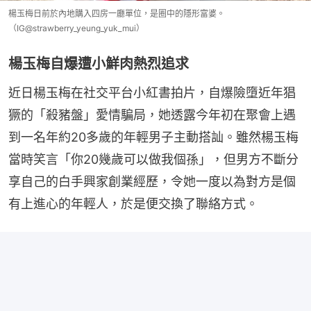
楊玉梅日前於內地購入四房一廳單位，是圈中的隱形富婆。
（IG@strawberry_yeung_yuk_mui）
楊玉梅自爆遭小鮮肉熱烈追求
近日楊玉梅在社交平台小紅書拍片，自爆險墮近年猖
獗的「殺豬盤」愛情騙局，她透露今年初在聚會上遇
到一名年約20多歲的年輕男子主動搭訕。雖然楊玉梅
當時笑言「你20幾歲可以做我個孫」，但男方不斷分
享自己的白手興家創業經歷，令她一度以為對方是個
有上進心的年輕人，於是便交換了聯絡方式。