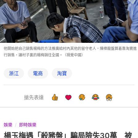
他開始把自己銷售楊梅的方法推廣給村內其他的留守老人，陳樟龍盤算着靠淘寶進
行銷售，讓村子裏的楊梅銷往全國。（視覺中國）
浙江
電商
淘寶
搶先表達
娛樂
即時娛樂
楊玉梅遇「殺豬盤」騙局險失30萬 被