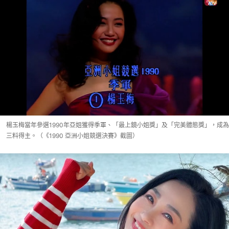
楊玉梅當年參選1990年亞姐獲得季軍、「最上鏡小姐獎」及「完美體態獎」，成為
三料得主。（《1990 亞洲小姐競選決賽》截圖）