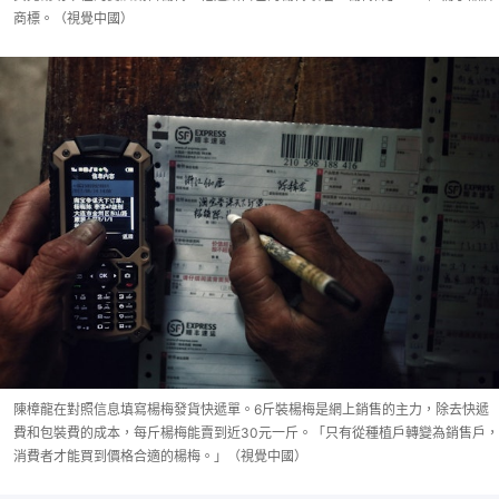
商標。（視覺中國）
陳樟龍在對照信息填寫楊梅發貨快遞單。6斤裝楊梅是網上銷售的主力，除去快遞
費和包裝費的成本，每斤楊梅能賣到近30元一斤。「只有從種植戶轉變為銷售戶，
消費者才能買到價格合適的楊梅。」（視覺中國）