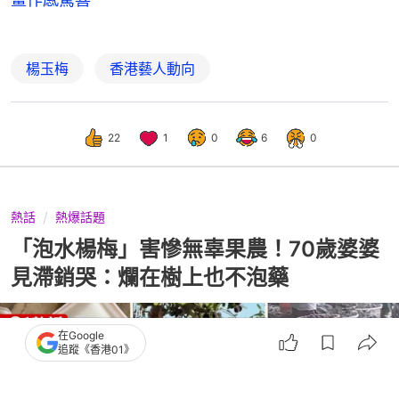
楊玉梅
香港藝人動向
22
1
0
6
0
熱話
熱爆話題
「泡水楊梅」害慘無辜果農！70歲婆婆
見滯銷哭：爛在樹上也不泡藥
在Google
追蹤《香港01》