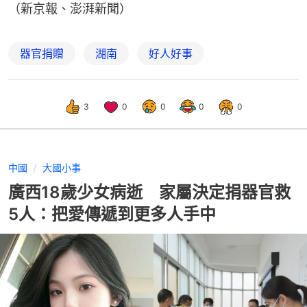
（新京報、澎湃新聞）
器官捐贈
湖南
好人好事
3
0
0
0
0
中國
大國小事
廣西18歲少女病逝 家屬決定捐器官救
5人：把愛傳遞到更多人手中