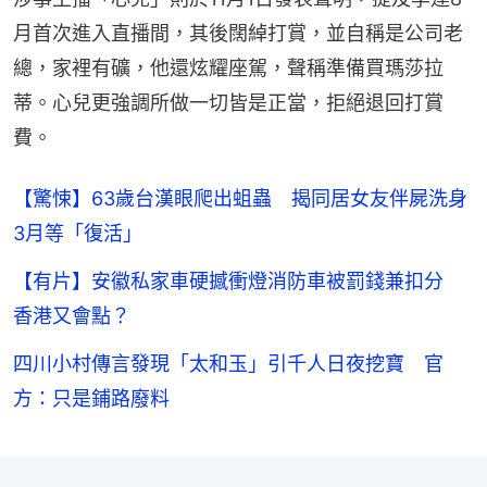
月首次進入直播間，其後闊綽打賞，並自稱是公司老
總，家裡有礦，他還炫耀座駕，聲稱準備買瑪莎拉
蒂。心兒更強調所做一切皆是正當，拒絕退回打賞
費。
【驚悚】63歲台漢眼爬出蛆蟲 揭同居女友伴屍洗身
3月等「復活」
【有片】安徽私家車硬撼衝燈消防車被罰錢兼扣分
香港又會點？
四川小村傳言發現「太和玉」引千人日夜挖寶 官
方：只是鋪路廢料