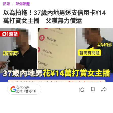
熱話
熱爆話題
以為拍拖！37歲內地男透支信用卡¥14
萬打賞女主播 父嘆無力償還
在Google
追蹤《香港01》
撰文：
安琪拉
出版：
2026-06-26 23:02
更新：
2026-06-30 23:59