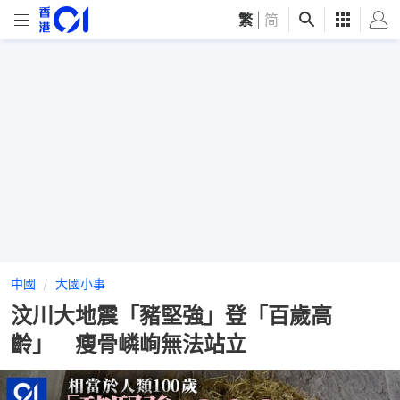
繁
|
简
中國
大國小事
汶川大地震「豬堅強」登「百歲高
齡」 瘦骨嶙峋無法站立