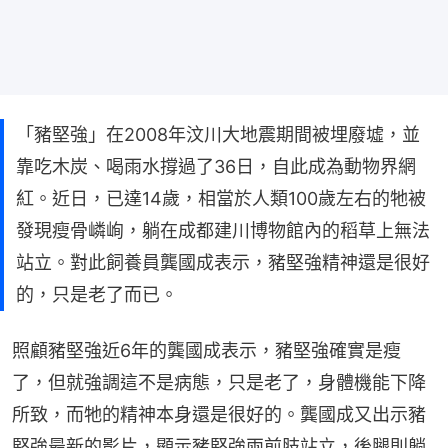
「豬堅強」在2008年汶川大地震期間被埋廢墟，並
靠吃木炭、喝雨水撐過了36日，自此成為動物界網
紅。近日，已達14歲，相當於人類100歲左右的牠被
發現瘦骨嶙峋，躺在成都建川博物館內的稻草上無法
站立。對此飼養員龔國成表示，豬堅強精神還是很好
的，只是老了而已。
照顧豬堅強近6年的龔國成表示，豬堅強確實是瘦
了，但就強調這不是病態，只是老了，身體機能下降
所致，而牠的精神本身還是很好的。龔國成又出示豬
堅強最新的影片，顯示豬堅強兩前肢站立，後腿則躺