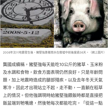
2008年汶川地震發生後，豬堅強靠著雨水在廢墟中前後度過36天。（網上圖片）
龔國成續稱，豬堅強每天能吃10公斤的豬草、玉米粉
及水調和食物，飲食方面表現仍然良好，只是年齡問
題，加上地震時造成的腿部殘疾，以及去年冬天天氣
寒冷，因此才出現站立不起，走不動，一直躺在稻草
上的情況。但他強調現時給豬堅強餵飯時都是直接把
飯盆端到牠嘴邊，然後牠每次都能吃完，「從這一點