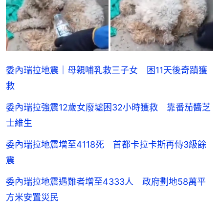
委內瑞拉地震｜母親哺乳救三子女 困11天後奇蹟獲
救
委內瑞拉強震12歲女廢墟困32小時獲救 靠番茄醬芝
士維生
委內瑞拉地震增至4118死 首都卡拉卡斯再傳3級餘
震
委內瑞拉地震遇難者增至4333人 政府劃地58萬平
方米安置災民