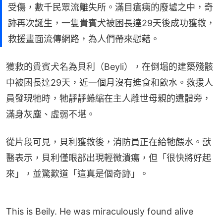
受傷，數千民眾流離失所。滿目瘡痍的廢墟之中，奇
跡再次誕生，一隻貴賓犬被困長達29天後成功獲救，
救援畫面流傳網路，為人們帶來慰藉。
獲救的貴賓犬名為貝利（Beyli），在倒塌的建築殘骸
中被困長達29天，近一個月沒有進食和飲水。救援人
員發現牠時，牠靜靜蜷縮在主人離世母親的遺體旁，
滿身灰塵、虛弱不堪。
從片段可見，貝利獲救後，消防員正在給牠餵水。獸
醫表示，貝利僅眼部出現輕微潰瘍，但「很快將好起
來」，並驚歎道「這真是個奇跡」。
This is Beily. He was miraculously found alive
under rubble 29 days after the Venezuela