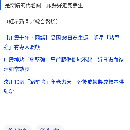
是奇蹟的代名詞，願好好走完餘生
（紅星新聞／綜合報道）
【川震十年．圖話】受困36日竟生還 明星「豬堅
強」有專人照顧
川震神豬「豬堅強」早前腿傷倒地不起 近日滿血復
活如常散步
汶川10歲「豬堅強」年老力衰 死後或被製成標本供
紀念
汶川地震
保護動物