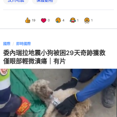
19
0
4
1
1
國際
即時國際
委內瑞拉地震小狗被困29天奇跡獲救
僅眼部輕微潰瘍｜有片