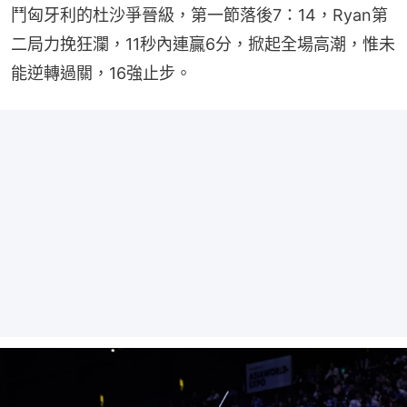
鬥匈牙利的杜沙爭晉級，第一節落後7：14，Ryan第
二局力挽狂瀾，11秒內連贏6分，掀起全場高潮，惟未
能逆轉過關，16強止步。