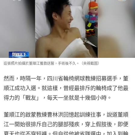
這張照片拍攝於董順江獲救送醫，手術後不久。（央視截圖）
然而，時隔一年，四川省輪椅網球教練招募選手，董
順江成功入選。就這樣，曾經最排斥的輪椅成了他最
得力的「戰友」，每天一坐就是十幾個小時。
董順江的啟蒙教練曹林洪回憶起訓練往事，說道董順
江一開始很排斥自己的腿部殘疾，穿上假肢後，即便
夏天也從不穿短褲。但自從他被省隊選中，加入到輪