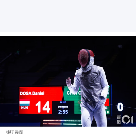
（趙子晉攝）