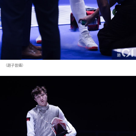
（趙子晉攝）