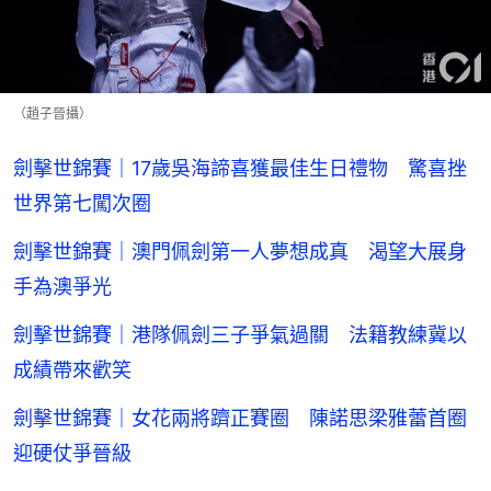
（趙子晉攝）
劍擊世錦賽｜17歲吳海諦喜獲最佳生日禮物 驚喜挫
世界第七闖次圈
劍擊世錦賽｜澳門佩劍第一人夢想成真 渴望大展身
手為澳爭光
劍擊世錦賽｜港隊佩劍三子爭氣過關 法籍教練冀以
成績帶來歡笑
劍擊世錦賽｜女花兩將躋正賽圈 陳諾思梁雅蕾首圈
迎硬仗爭晉級