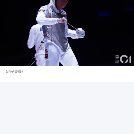
（趙子晉攝）