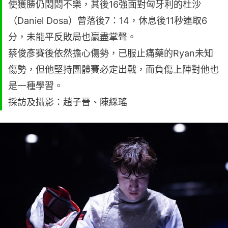
使獲勝仍悶悶不樂，其後16強面對匈牙利的杜沙
（Daniel Dosa）曾落後7：14，休息後11秒連取6
分，未能平反敗局也贏盡掌聲。
蔡俊彥賽後依然擔心傷勢，已服止痛藥的Ryan未知
傷勢，但他堅持團體賽必定出戰，而負傷上陣對他也
是一種學習。
採訪及攝影：趙子晉、陳綵瑤