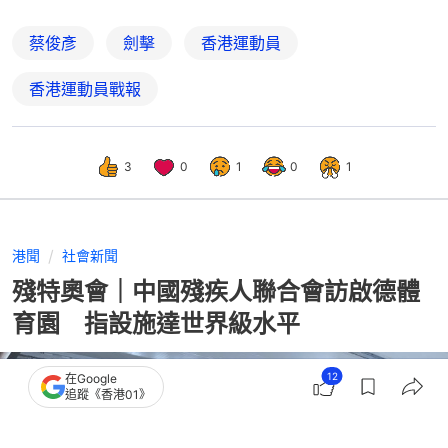
蔡俊彥
劍擊
香港運動員
香港運動員戰報
3
0
1
0
1
港聞
社會新聞
殘特奧會｜中國殘疾人聯合會訪啟德體
育園 指設施達世界級水平
12
在Google
追蹤《香港01》