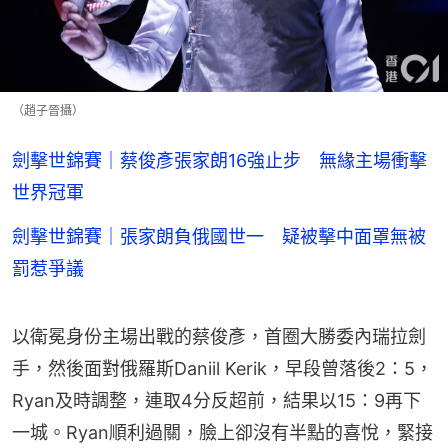
（趙子晉攝）
劍擊世錦賽｜蔡俊彥張家朗16強止步 無緣主場衝擊
世界冠軍
劍擊世錦賽｜張家朗負俄國世一 疑被擊中面罩無被
罰惹爭議
以衛冕身份主場出戰的蔡俊彥，首圈大勝委內瑞拉劍
手，然後面對俄羅斯Daniil Kerik，早段曾落後2：5，
Ryan及時調整，連取4分反超前，結果以15：9再下
一城。Ryan順利過關，臉上卻沒有半點的喜悅，緊接