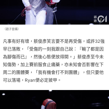
（趙子晉攝）
凡事有好有壞，蔡俊彥笑言要不是再受傷，或許32強
早已落敗，「受傷的一刻我跟自己說：『輸了都是因
為腳傷而已』，然後心態便放得開。」蔡俊彥至今未
知傷勢，加上賽前服食止痛藥，亦未知會否影響在下
周二的團體賽，「我有機會打不到團體」，但只要他
可以落場，Ryan便必定披甲。