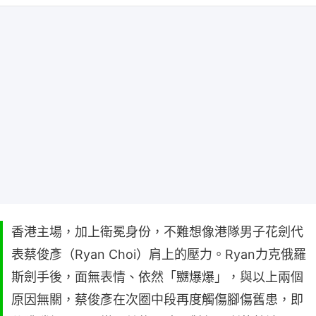
香港主場，加上衛冕身份，不難想像港隊男子花劍代
表蔡俊彥（Ryan Choi）肩上的壓力。Ryan力克俄羅
斯劍手後，面無表情、依然「嬲爆爆」，與以上兩個
原因無關，蔡俊彥在次圈中段再度觸傷腳傷舊患，即