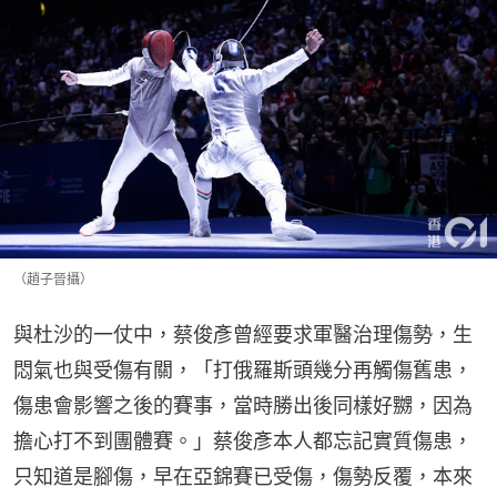
（趙子晉攝）
與杜沙的一仗中，蔡俊彥曾經要求軍醫治理傷勢，生
悶氣也與受傷有關，「打俄羅斯頭幾分再觸傷舊患，
傷患會影響之後的賽事，當時勝出後同樣好嬲，因為
擔心打不到團體賽。」蔡俊彥本人都忘記實質傷患，
只知道是腳傷，早在亞錦賽已受傷，傷勢反覆，本來