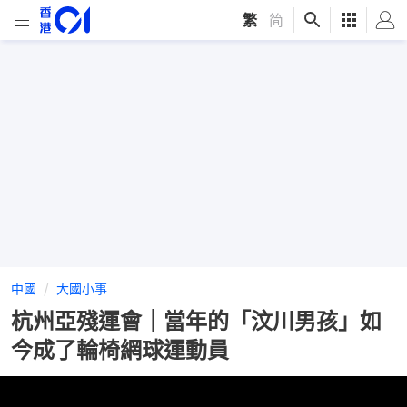
繁
|
简
中國
大國小事
杭州亞殘運會｜當年的「汶川男孩」如
今成了輪椅網球運動員