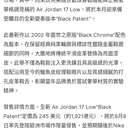
市場。其中，向來以完美融合籃球實戰機能與正裝奢
華格調見稱的 Air Jordan 17 Low，將於本月迎來備
受矚目的全新變奏版本"Black Patent"。
此番新作以 2002 年面世之原版"Black Chrome"配色
為藍本，在保留經典純黑輪廓與標誌性鍍鉻金屬鞋跟
細節的同時，大膽地將傳統平滑皮革替換為亮面漆
皮。此舉不僅為鞋款注入更洗鍊且具高級感的光澤，
搭配沿用至今的鱷魚皮紋理鞋眼片以及質感細膩的打
孔皮革鞋舌，彰顯當年品牌勇於嘗試奢華材質的實驗
精神。
發售詳情方面，全新 Air Jordan 17 Low"Black 
Patent"定價為 245 美元（約1,921港元），將於8月8
日率先登陸歐洲市場作限量發售，並預期隨後於Nike