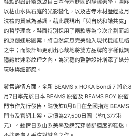
鞋款的設計靈感源自日本禪宗庭園的靜謐美學，團隊
以枯山水與石庭的光影變化，以及古寺木材歷經歲月
洗禮的質感為基調，藉此展現出「與自然和諧共處」
的哲學理念。鞋面特別採用了兩款專為今次企劃而設
的原創迷彩圖案，將自然氣息完美融入現代機能風格
之中；而設計師更別出心裁地將雙方品牌的字樣低調
隱藏於迷彩紋理之內，為沉穩的整體設計增添了幾分
玩味與細節感。
發售詳情方面，全新 BEAMS x HOKA Bondi 7 將於8
月7日率先於日本 BEAMS 原宿及 BEAMS BOY 原宿
門市作先行發售，隨後於8月8日在全國指定 BEAMS 
門市及官網上架，定價為27,500日圓（約1,377港
元）。鍾情日系山系美學及講究穿著舒適度的鞋迷，
不妨考慮入手這對誠意之作。