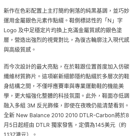
新作在色彩配置上主打簡約俐落的純黑基調，並巧妙
運用金屬銀色元素作點綴。鞋側標誌性的「N」字 
Logo 及中足穩定片均換上充滿金屬質感的銀色塗
層，營造出強烈的視覺對比，為復古輪廓注入現代感
與高級質感。
而今次設計的最大亮點，在於鞋跟位置首度加入仿碳
纖維材質飾片。這項嶄新細節隱約點綴於多層次的鞋
身結構之間，不僅呼應賽車與專業運動鞋的機能美
學，更大幅強化整體的科技氛圍。此外，鞋面亦低調
融入多組 3M 反光飾條，即使在夜晚仍能清楚看到。
全新 New Balance 2010 2010 DTLR-Carbon將於8
月5日起經由 DTLR 獨家發售，定價為145美元（約
1,137港元）。