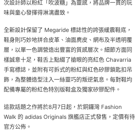
次設計師以粉紅「吹波糖」為靈感，將品牌一貫的玩
味與童心發揮得淋漓盡致。
全新設計保留了 Megaride 標誌性的誇張緩震鞋底，
鞋身則巧妙地拼合皮革、油面麂皮、網布及半透明覆
層，以單一色調營造出豐富的質感層次。細節方面同
樣誠意十足，鞋舌上點綴了搶眼的亮紅色 Chavarria 
手寫標誌，並附有可拆式的粉紅與紅色矽膠鎖匙扣吊
飾，為整體造型注入一絲靈巧的叛逆氣息。每對鞋均
配備專屬的粉紅色特別版鞋盒及獨家矽膠配件。
這款話題之作將於8月7日起，於銅鑼灣 Fashion 
Walk 的 adidas Originals 旗艦店正式發售，定價有待
官方公佈。