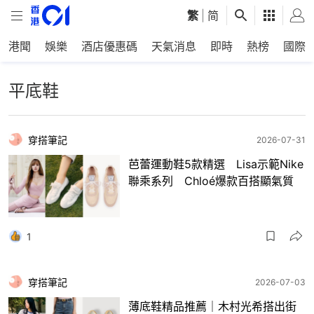
繁
|
简
港聞
娛樂
酒店優惠碼
天氣消息
即時
熱榜
國際
平底鞋
穿搭筆記
2026-07-31
芭蕾運動鞋5款精選 Lisa示範Nike
聯乘系列 Chloé爆款百搭顯氣質
1
穿搭筆記
2026-07-03
薄底鞋精品推薦｜木村光希搭出街