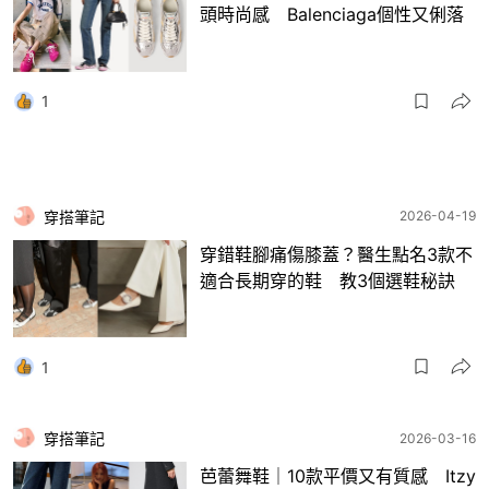
頭時尚感 Balenciaga個性又俐落
1
穿搭筆記
2026-04-19
穿錯鞋腳痛傷膝蓋？醫生點名3款不
適合長期穿的鞋 教3個選鞋秘訣
1
穿搭筆記
2026-03-16
芭蕾舞鞋｜10款平價又有質感 Itzy