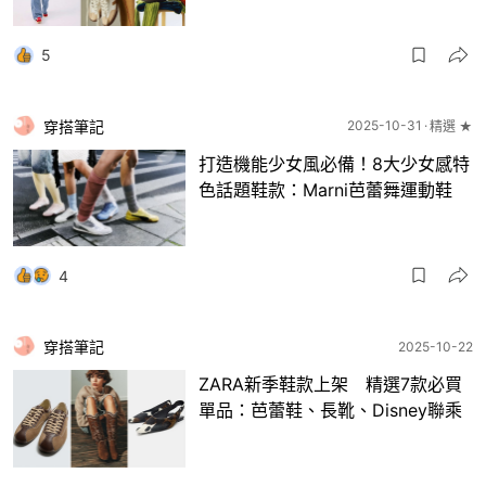
5
穿搭筆記
2025-10-31
精選 ★
打造機能少女風必備！8大少女感特
色話題鞋款：Marni芭蕾舞運動鞋
4
穿搭筆記
2025-10-22
ZARA新季鞋款上架 精選7款必買
單品：芭蕾鞋、長靴、Disney聯乘