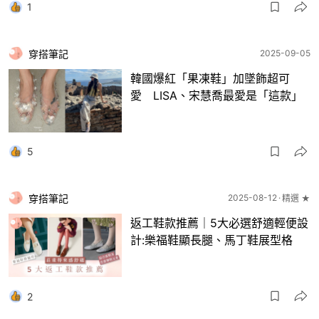
1
穿搭筆記
2025-09-05
韓國爆紅「果凍鞋」加墜飾超可
愛 LISA、宋慧喬最愛是「這款」
5
穿搭筆記
2025-08-12
精選 ★
返工鞋款推薦｜5大必選舒適輕便設
計:樂福鞋顯長腿、馬丁鞋展型格
2