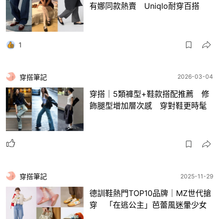
有娜同款熱賣 Uniqlo耐穿百搭
1
穿搭筆記
2026-03-04
穿搭｜5類褲型+鞋款搭配推薦 修
飾腿型增加層次感 穿對鞋更時髦
穿搭筆記
2025-11-29
德訓鞋熱門TOP10品牌｜MZ世代搶
穿 「在逃公主」芭蕾風迷暈少女