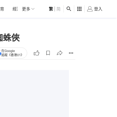
育
經濟
更多
01深圳
繁
觀點
|
简
健康
好食玩飛
登入
女
蜘蛛俠
在Google
追蹤《香港01》