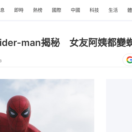
息
即時
熱榜
國際
中國
科技
生活
體
ider-man揭秘 女友阿姨都變
3