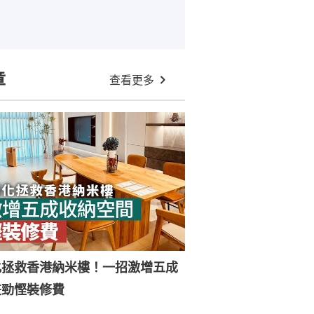
章
查看更多
化拯救香港納米樓！一招激增五成
兼勁慳裝修費