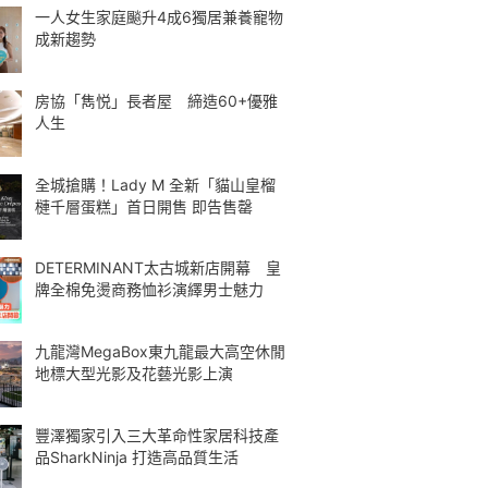
一人女生家庭飈升4成6獨居兼養寵物
成新趨勢
房協「雋悦」長者屋 締造60+優雅
人生
全城搶購！Lady M 全新「貓山皇榴
槤千層蛋糕」首日開售 即告售罄
DETERMINANT太古城新店開幕 皇
牌全棉免燙商務恤衫演繹男士魅力
九龍灣MegaBox東九龍最大高空休閒
地標大型光影及花藝光影上演
豐澤獨家引入三大革命性家居科技產
品SharkNinja 打造高品質生活