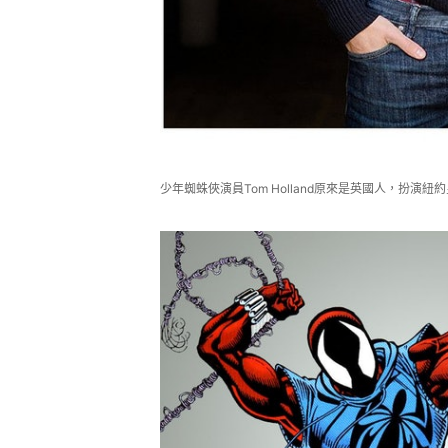
少年蜘蛛俠演員Tom Holland原來是英國人，扮演紐約皇后