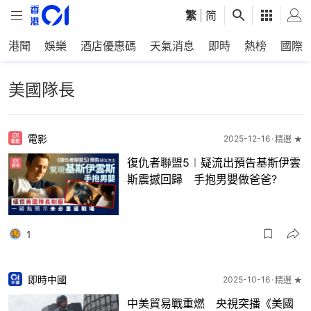
繁
|
简
港聞
娛樂
酒店優惠碼
天氣消息
即時
熱榜
國際
美國隊長
電影
2025-12-16
精選 ★
復仇者聯盟5︱疑流出預告基斯伊雲
斯震撼回歸 手抱男嬰做爸爸?
1
即時中國
2025-10-16
精選 ★
中美貿易戰重燃 央視突播《美國