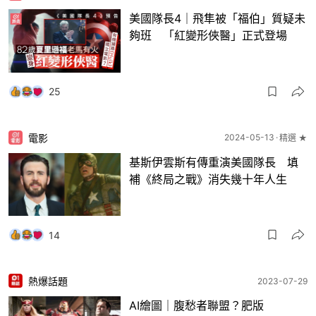
美國隊長4｜飛隼被「福伯」質疑未
夠班 「紅變形俠醫」正式登場
25
電影
2024-05-13
精選 ★
基斯伊雲斯有傳重演美國隊長 填
補《終局之戰》消失幾十年人生
14
熱爆話題
2023-07-29
AI繪圖｜腹愁者聯盟？肥版