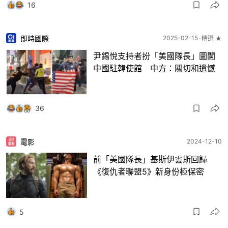
16
即時國際
2025-02-15
精選 ★
尹錫悅支持者扮「美國隊長」圖闖
中國駐韓使館 中方：關切和遺憾
36
電影
2024-12-10
前「美國隊長」基斯伊雲斯回歸
《復仇者聯盟5》新身份極保密
5