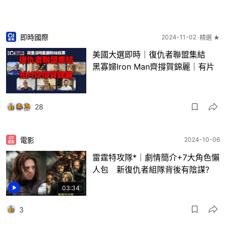
即時國際
2024-11-02
精選 ★
美國大選即時｜復仇者聯盟集結
黑寡婦Iron Man齊撐賀錦麗｜有片
28
電影
2024-10-06
雷霆特攻隊*｜劇情簡介+7大角色懶
人包 新復仇者組隊背後有陰謀?
03:34
3