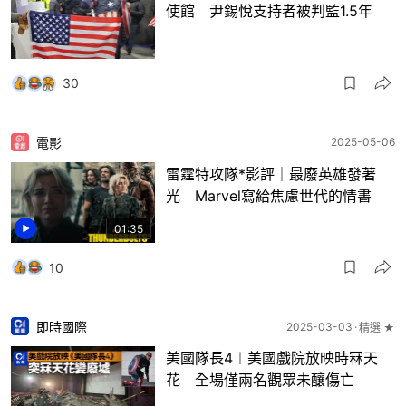
使館 尹錫悅支持者被判監1.5年
30
電影
2025-05-06
雷霆特攻隊*影評｜最廢英雄發著
光 Marvel寫給焦慮世代的情書
01:35
10
即時國際
2025-03-03
精選 ★
美國隊長4︱美國戲院放映時冧天
花 全場僅兩名觀眾未釀傷亡