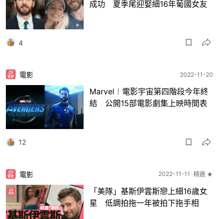
成功 夏季尾迎娶細16年葡國女友
4
電影
2022-11-20
Marvel︱電影宇宙第四階段今年終
結 公開15部電影劇集上映時間表
12
電影
2022-11-11
精選 ★
「美隊」基斯伊雲斯戀上細16歲女
星 低調拍拖一年被拍下拖手相