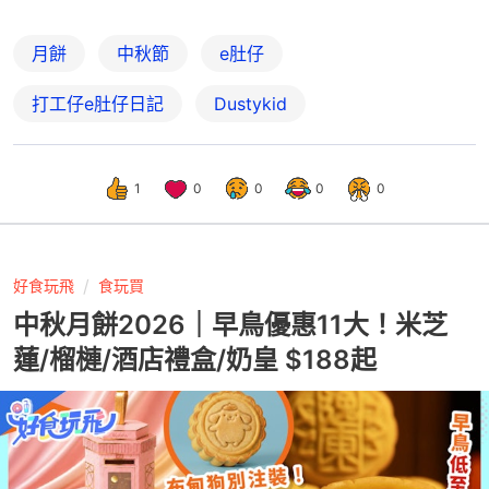
月餅
中秋節
e肚仔
打工仔e肚仔日記
Dustykid
1
0
0
0
0
好食玩飛
食玩買
中秋月餅2026｜早鳥優惠11大！米芝
蓮/榴槤/酒店禮盒/奶皇 $188起