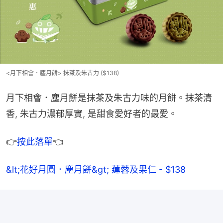
<月下相會．塵月餅> 抹茶及朱古力 ($138)
月下相會．塵月餅是抹茶及朱古力味的月餅。抹茶清
香, 朱古力濃郁厚實, 是甜食愛好者的最愛。
👉
按此落單
👈
&lt;花好月圓．塵月餅&gt; 蓮蓉及果仁 - $138