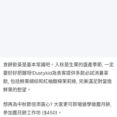
食餅飲茶是基本常識吧。入秋是生果的盛產季節, 一定
要好好把握呀!Dustykid為食客提供多款必試消暑茶
飲, 包括鮮果總綜和紅柚酸檸茉莉綠, 完美滿足對當造
鮮果的慾望。
想再為中秋節倍添窩心? 大家更可即場做學做塵月餅, 
參加塵月餅工作坊 ($450)。