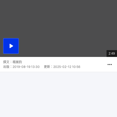
播
放
2:49
總
影
共
片
時
撰文：
楊展鈞
間
出版：
2019-08-19 13:30
更新：
2025-02-12 10:56