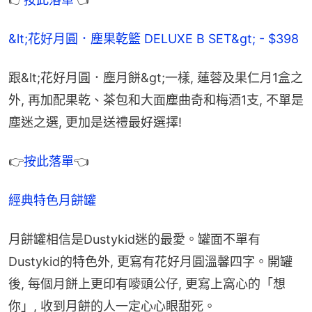
&lt;花好月圓．塵果乾籃 DELUXE B SET&gt; - $398
跟&lt;花好月圓．塵月餅&gt;一樣, 蓮蓉及果仁月1盒之
外, 再加配果乾、茶包和大面塵曲奇和梅酒1支, 不單是
塵迷之選, 更加是送禮最好選擇!
👉
按此落單
👈
經典特色月餅罐
月餅罐相信是Dustykid迷的最愛。罐面不單有
Dustykid的特色外, 更寫有花好月圓溫馨四字。開罐
後, 每個月餅上更印有嘜頭公仔, 更寫上窩心的「想
你」, 收到月餅的人一定心心眼甜死。