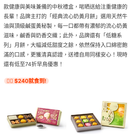
款健康與美味兼備的中秋禮盒，啱晒送給注重健康的
長輩！品牌主打的「經典流心奶黃月餅」選用天然牛
油與頂級鹹蛋黃秘製，每一口都帶有濃郁的流心奶黃
滋味，鹹香與奶香交織；此外，品牌還有「低糖系
列」月餅，大幅減低甜度之餘，依然保持入口綿密飽
滿的口感，更獲清真認證，送禮自用同樣安心！現時
還有低至74折早鳥優惠！
👉🏻 $240就食到!