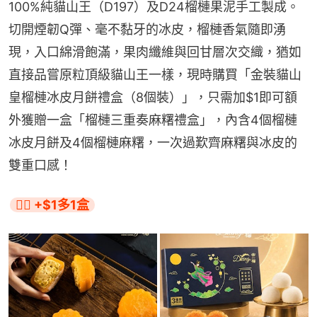
100%純貓山王（D197）及D24榴槤果泥手工製成。
切開煙韌Q彈、毫不黏牙的冰皮，榴槤香氣隨即湧
現，入口綿滑飽滿，果肉纖維與回甘層次交織，猶如
直接品嘗原粒頂級貓山王一樣，現時購買「金裝貓山
皇榴槤冰皮月餅禮盒（8個裝）」，只需加$1即可額
外獲贈一盒「榴槤三重奏麻糬禮盒」，內含4個榴槤
冰皮月餅及4個榴槤麻糬，一次過歎齊麻糬與冰皮的
雙重口感！
👉🏻 +$1多1盒