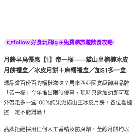
👉follow 好食玩飛ig ✈️免費睇旅遊飲食攻略
月餅早鳥優惠【1】帝一榴——貓山皇榴槤冰皮
月餅禮盒／冰皮月餅＋麻糬禮盒／加$1多一盒
想品嘗百份百的榴槤滋味？馬來西亞國宴級御用品牌
「帝一榴」今年推出限時優惠，現時只需加$1即可額
外帶走多一盒100%純果泥貓山王冰皮月餅，各位榴槤
控一定不能錯過！
品牌拒絕採用任何人工香精及防腐劑，全線月餅均以