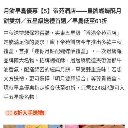
月餅早鳥優惠【5】帝苑酒店——皇牌蝴蝶酥月
餅雙拼／五星級送禮首選／早鳥低至61折
中秋送禮想保證得體，尖東五星級「香港帝苑酒店」
定能滿足你的要求！旗下帝苑餅店今年推出多款中秋
禮盒，首推「迷你月餅配蝴蝶酥禮盒」，一次過網羅
品牌兩大名物。招牌蝴蝶酥，層層酥脆還夾帶濃郁牛
油香氣，配搭綿密的經典月餅，享受雙重滋味！若想
大方送禮，更可選擇「明月雙輝組合」等尊貴禮盒。
現時早鳥優惠指定組合低至61折，只需$248起即可入
手五星級名物！
👉🏻 6折入手送禮!