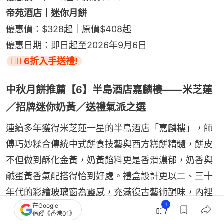
帝苑酒店｜迷你月餅
優惠價：$328起｜原價$408起
優惠日期：即日起至2026年9月6日
👉🏻 6折入手送禮!
中秋月餅推薦【6】半島酒店嘉麟樓——米芝蓮
／招牌迷你奶黃／送禮氣派之選
連續多年獲得米芝蓮一星的半島酒店「嘉麟樓」，師
傅巧妙糅合傳統中式餅食技藝與西方糕餅精髓，餅皮
不但做到酥化金黃，奶黃餡料更是香滑濃郁，奶香與
鹹蛋黃香氣配搭得恰到好處。禮盒設計更以二、三十
年代的彩繪玻璃窗為靈感，充滿復古藝術韻味，內裡
1
在Google
盛載著8件手工精製的迷你月餅，由內到外散發奢華
追蹤《香港01》