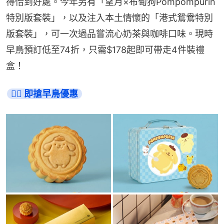
得恰到好處。今年另有「望月×布甸狗Pompompurin
特別版套裝」，以及注入本土情懷的「港式鴛鴦特別
版套裝」，可一次過品嘗流心奶茶與咖啡口味。現時
早鳥預訂低至74折，只需$178起即可帶走4件裝禮
盒！
👉🏻 即搶早鳥優惠