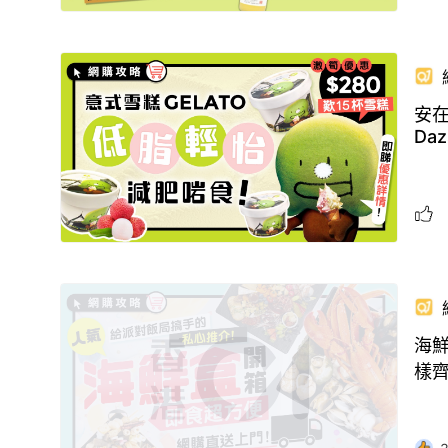
安在
Daz
海鮮
樣