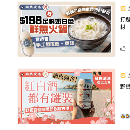
打邊
材
野餐