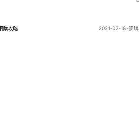
3
2021-02-18
網購攻略
網購
外賣｜Party撐枱腳 高CP值海鮮網購推介 人均$126歎
2021-02-09
網購攻略
網購
｜團年開年飯+初一食齋外賣推介 傳統菜餚/賀年小食直