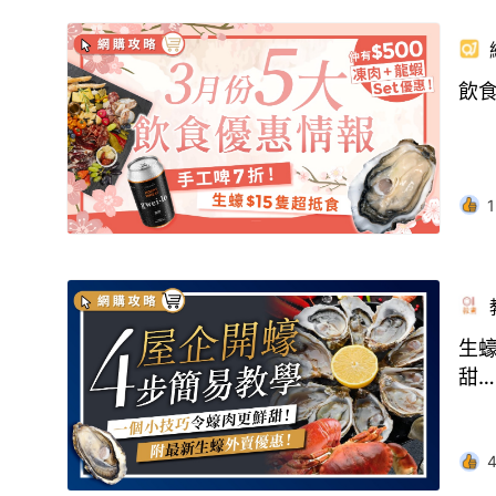
飲食
1
生蠔
甜…