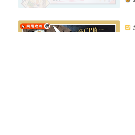
海鮮
蝦
1
新年