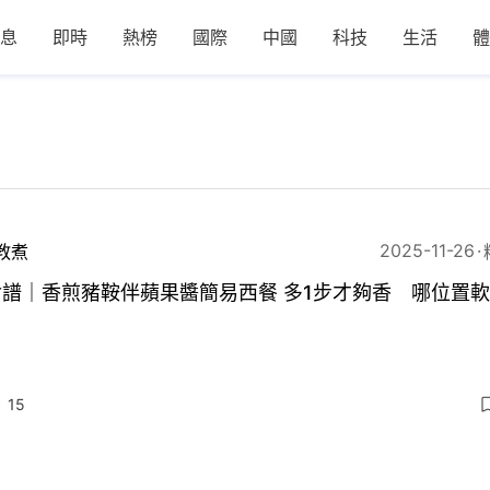
息
即時
熱榜
國際
中國
科技
生活
體
2025-11-26
教煮
食譜｜香煎豬鞍伴蘋果醬簡易西餐 多1步才夠香 哪位置
15