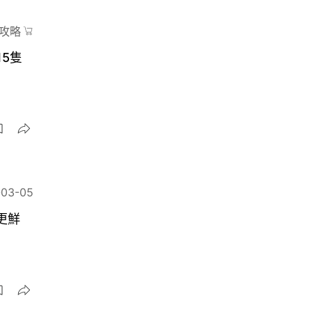
攻略
5隻
-03-05
更鮮