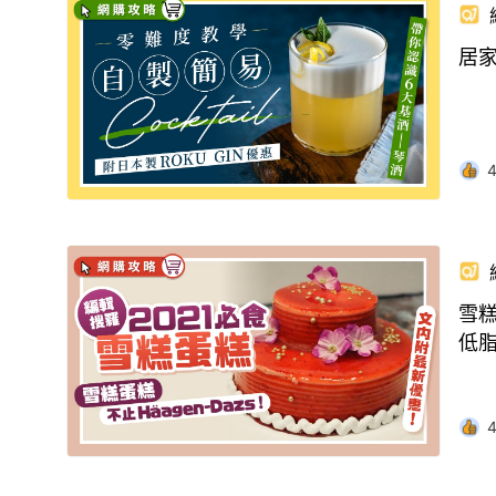
居家
雪糕
低