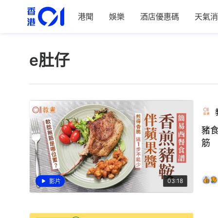
港聞
娛樂
酒店優惠碼
天氣消
e肚仔
豬
筋
03:18
影片