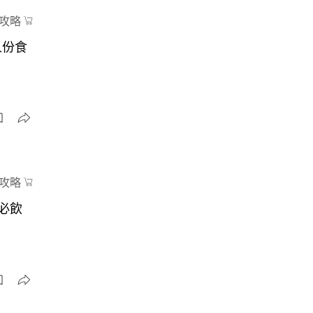
攻略
人份食
攻略
必飲