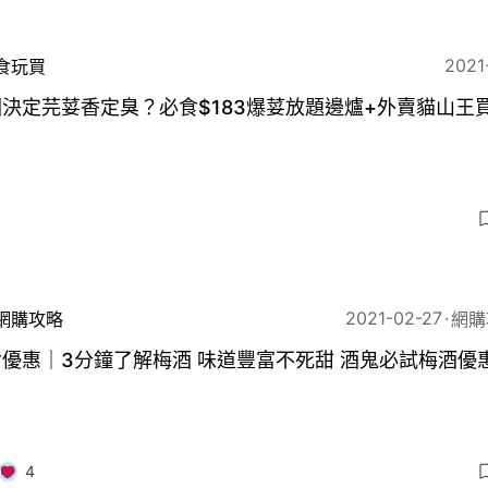
2021
食玩買
決定芫荽香定臭？必食$183爆荽放題邊爐+外賣貓山王買
2021-02-27
網購攻略
網購
優惠｜3分鐘了解梅酒 味道豐富不死甜 酒鬼必試梅酒優
4