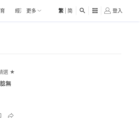
育
經濟
更多
01深圳
繁
觀點
|
简
健康
好食玩飛
登入
女
精選 ★
軟腍無