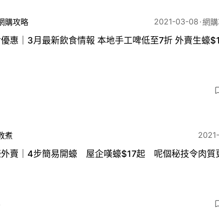
2021-03-08
網購攻略
網購
優惠｜3月最新飲食情報 本地手工啤低至7折 外賣生蠔$1
2021
教煮
外賣｜4步簡易開蠔 屋企嘆蠔$17起 呢個秘技令肉質
4