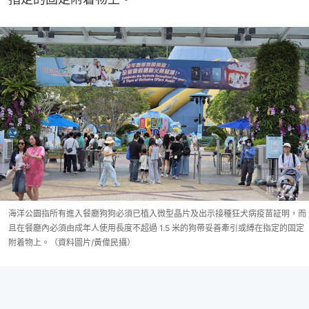
海洋公園指所有進入餐廳狗狗必須已植入微型晶片及出示接種狂犬病疫苗証明，而
且在餐廳內必須由成年人使用長度不超過 1.5 米的狗帶妥善牽引或縛在指定的固定
附着物上。（資料圖片/黃偉民攝）