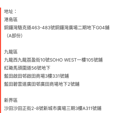
地址：
港島區
銅鑼灣駱克道463-483號銅鑼灣廣場二期地下G04舖
（A部份）
九龍區
九龍西九龍荔盈街10號SOHO WEST一樓105號鋪
紅磡馬頭圍道56號地下
藍田啟田邨啟田商場3樓331號鋪
藍田碧雲道廣田邨廣田商場地下2號舖
新界區
沙田沙田正街2-8號新城市廣場三期3樓A311號鋪