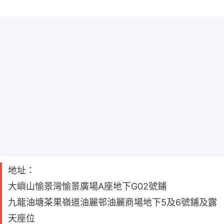
地址：
大嶼山愉景灣愉景廣場A座地下G02號鋪
九龍油塘茶果嶺道油麗邨油麗商場地下5及6號鋪及露
天座位