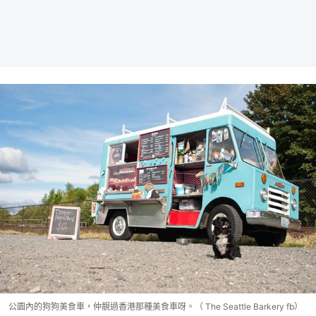
公園內的狗狗美食車，仲靚過香港那種美食車呀。（ The Seattle Barkery fb）