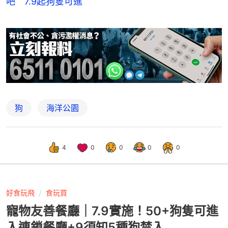
吧 7.9起狗隻可進
狗
海洋公園
4
0
0
0
0
好食玩飛
食玩買
寵物友善餐廳｜7.9實施！50+狗隻可進
入連鎖餐廳+9須知5種狗禁入