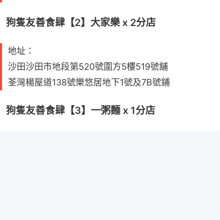
狗隻友善食肆【2】大家樂 x 2分店
地址：
沙田沙田市地段第520號圍方5樓519號舖
荃灣楊屋道138號樂悠居地下1號及7B號鋪
狗隻友善食肆【3】一粥麵 x 1分店