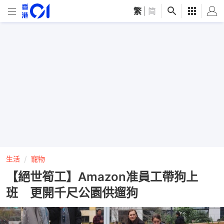
繁
|
简
生活
寵物
【絕世筍工】Amazon准員工帶狗上
班 更開千尺公園供遛狗