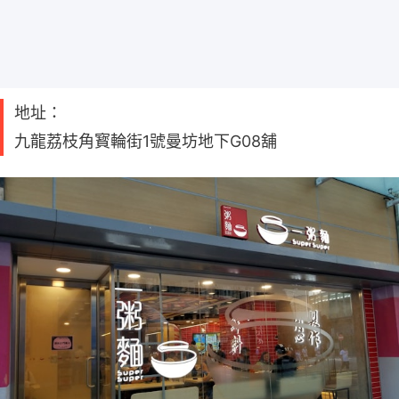
地址：
九龍荔枝角寳輪街1號曼坊地下G08舖