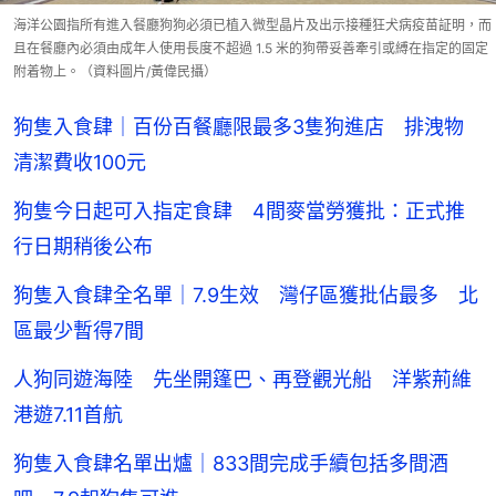
海洋公園指所有進入餐廳狗狗必須已植入微型晶片及出示接種狂犬病疫苗証明，而
且在餐廳內必須由成年人使用長度不超過 1.5 米的狗帶妥善牽引或縛在指定的固定
附着物上。（資料圖片/黃偉民攝）
狗隻入食肆｜百份百餐廳限最多3隻狗進店 排洩物
清潔費收100元
狗隻今日起可入指定食肆 4間麥當勞獲批：正式推
行日期稍後公布
狗隻入食肆全名單｜7.9生效 灣仔區獲批佔最多 北
區最少暫得7間
人狗同遊海陸 先坐開篷巴、再登觀光船 洋紫荊維
港遊7.11首航
狗隻入食肆名單出爐｜833間完成手續包括多間酒