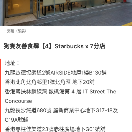
一粥麵（領展）
狗隻友善食肆【4】Starbucks x 7分店
地址：
九龍啟德協調道2號AIRSIDE地庫1樓B130舖
香港北角北角邨里1號北角匯 地下20舖
香港薄扶林鋼線灣 數碼港第 4 層 IT Street The
Concourse
九龍長沙灣道680號 麗新商業中心地下G17-18及
G19A號舖
香港赤柱佳美道23號赤柱廣場地下G01號舖