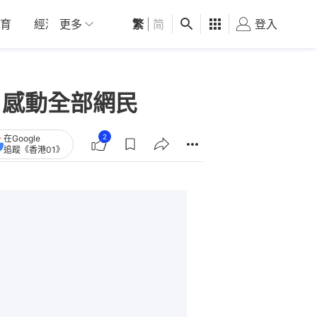
育
經濟
更多
01深圳
繁
觀點
|
简
健康
好食玩飛
登入
女
 感動全部網民
2
在Google
追蹤《香港01》