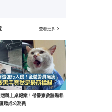
章
查看更多
突然跳上桌報案！帶警察救牆縫貓
獲聘成公務員