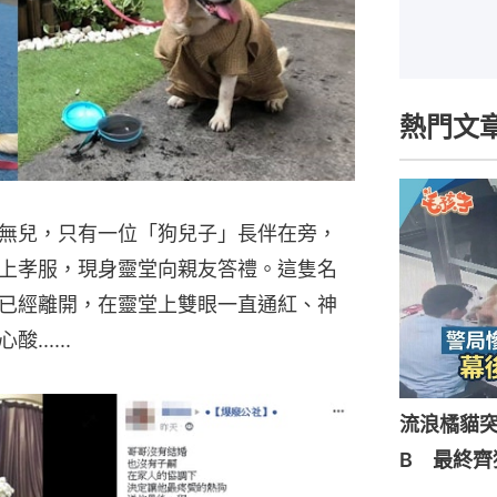
熱門文
無兒，只有一位「狗兒子」長伴在旁，
上孝服，現身靈堂向親友答禮。這隻名
已經離開，在靈堂上雙眼一直通紅、神
.....
流浪橘貓
B 最終齊