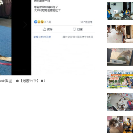
ook截圖：●【爆廢公社】●）