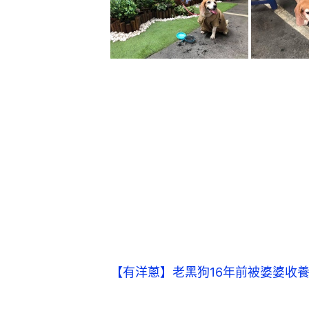
【有洋蔥】老黑狗16年前被婆婆收