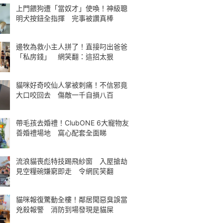
上門餵狗遭「當奴才」使喚！神級聰
明犬按鈕全指揮 完事被讚真棒
邊牧為救小主人拼了！直接叼出爸爸
「私房錢」 網笑翻：這招太狠
貓咪好奇咬仙人掌被刺痛！不信邪竟
大口咬回去 傷敵一千自損八百
帶毛孩去婚禮！ClubONE 6大寵物友
善婚禮場地 窩心配套全面睇
流浪貓喪彪特技踢飛紗窗 入屋搶劫
見空糧碗嫌窮即走 令網民笑翻
貓咪報復驚動全樓！鄰居聞惡臭誤當
兇殺報警 消防到場發現是貓屎