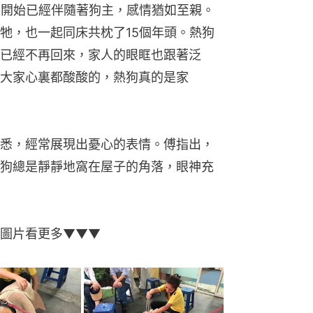
生開始已經伴隨著狗主，感情猶如至親。
牠，也一起同床共枕了15個年頭。熱狗
已經不再回來，家人的眼眶也跟著泛
大家心裏都酸酸的，熱狗真的是家
悉，經常展現出憂心的表情。傅指出，
狗總是靜靜地窩在屋子的角落，眼神充
圖片看更多▼▼▼