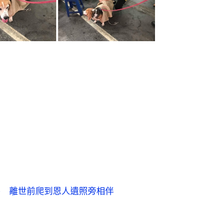
養 離世前爬到恩人遺照旁相伴