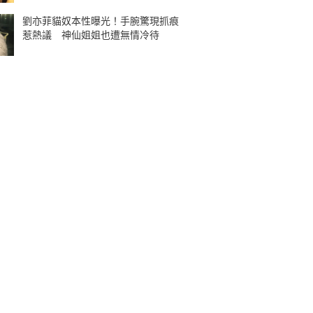
劉亦菲貓奴本性曝光！手腕驚現抓痕
惹熱議 神仙姐姐也遭無情冷待