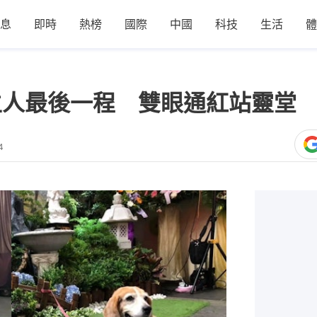
息
即時
熱榜
國際
中國
科技
生活
體
主人最後一程 雙眼通紅站靈堂
4