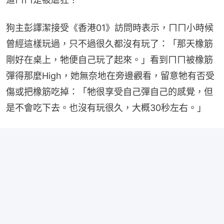
狗主彭譯潔接受《香港01》訪問時表示，ㄇㄇ小時候
曾經這樣玩過，只不過很久都沒有玩了：「那天橡筋
剛好在桌上，牠便自己玩了起來。」看到ㄇㄇ被橡筋
彈得那麼High，她無奈地在旁邊觀看，留意牠有否受
傷或把橡筋吃掉：「牠很享受自己彈自己的感覺，但
是不會吃下去。也沒有玩很久，大概30秒左右。」