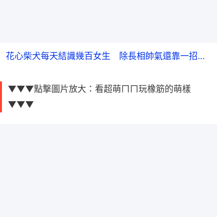
花心柴犬每天結識幾百女生 除長相帥氣還靠一招...
▼▼▼點撃圖片放大：看超萌ㄇㄇ玩橡筋的萌樣
▼▼▼