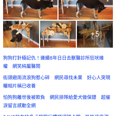
+
5
狗狗打針極記仇！連續8年日日去獸醫診所狂吠維
權 網笑純屬醫鬧
街頭避雨流浪狗惹心碎 網民尋找未果 好心人突現
曬相片稱已收養
怕狗狗離世後被欺負 網民排隊給愛犬做保鏢 超催
淚留言感動全網