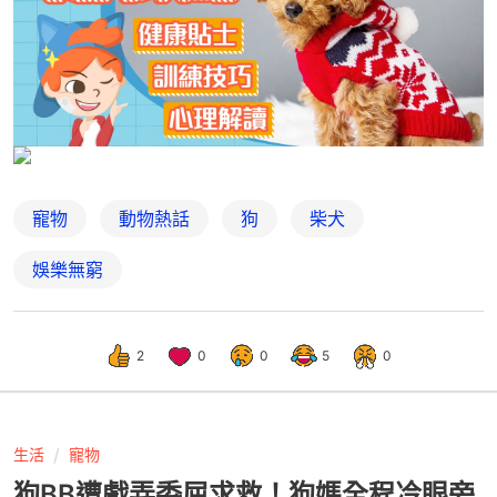
寵物
動物熱話
狗
柴犬
娛樂無窮
2
0
0
5
0
生活
寵物
狗BB遭戲弄委屈求救！狗媽全程冷眼旁