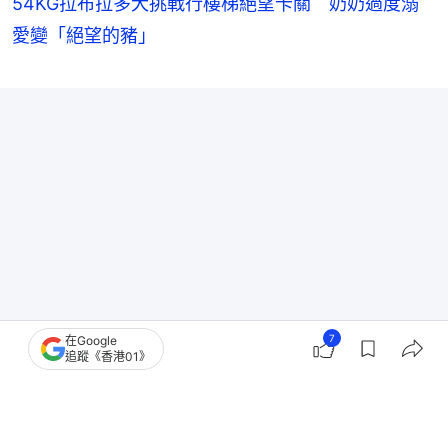
54KG拉布拉多犬挑戰行樓梯絕望卡關 奶奶過度溺
愛變「絕望的豬」
7
在Google
追蹤《香港01》