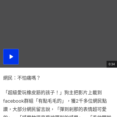
播
放
0:34
總
影
共
片
時
間
網民：不怕痛嗎？
「超級愛玩橡皮筋的孩子！」狗主把影片上載到
facebook群組「有點毛毛的」，獲2千多位網民點
讚，大部分網民留言說，「彈到剎那的表情超可愛