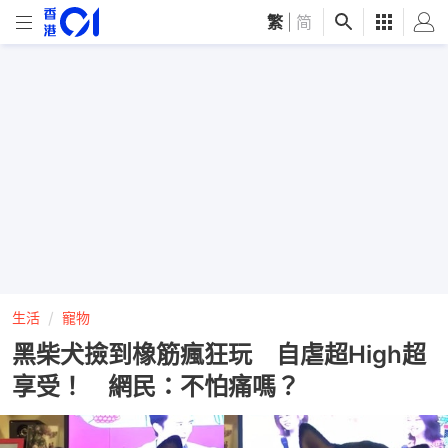
繁
|
简
生活
寵物
黑柴犬撿到橡筋瘋狂玩 自虐超High超
享受！ 網民：不怕痛嗎？