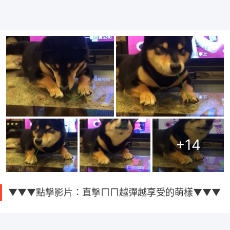
+
14
▼▼▼點撃影片：直撃ㄇㄇ越彈越享受的萌樣▼▼▼