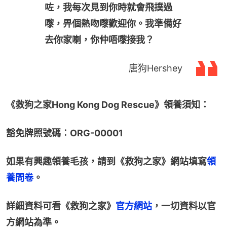
咗，我每次見到你時就會飛撲過
嚟，畀個熱吻嚟歡迎你。我準備好
去你家喇，你仲唔嚟接我？
唐狗Hershey
《救狗之家Hong Kong Dog Rescue》領養須知：
豁免牌照號碼︰ORG-00001
如果有興趣領養毛孩，請到《救狗之家》網站填寫
領
養問卷
。
詳細資料可看《救狗之家》
官方網站
，一切資料以官
方網站為準。