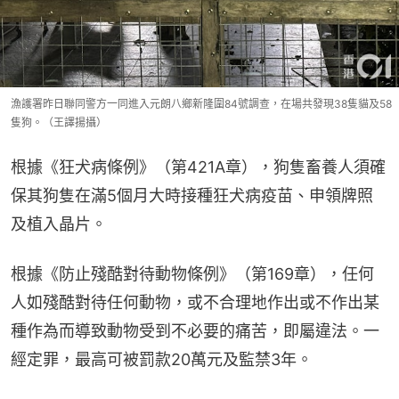
漁護署昨日聯同警方一同進入元朗八鄉新隆圍84號調查，在場共發現38隻貓及58
隻狗。（王譯揚攝）
根據《狂犬病條例》（第421A章），狗隻畜養人須確
保其狗隻在滿5個月大時接種狂犬病疫苗、申領牌照
及植入晶片。
根據《防止殘酷對待動物條例》（第169章），任何
人如殘酷對待任何動物，或不合理地作出或不作出某
種作為而導致動物受到不必要的痛苦，即屬違法。一
經定罪，最高可被罰款20萬元及監禁3年。