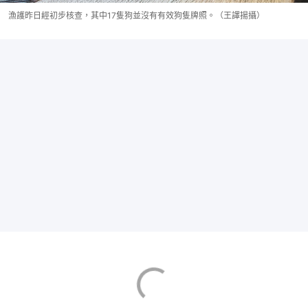
漁護昨日經初步核查，其中17隻狗並沒有有效狗隻牌照。（王譯揚攝）