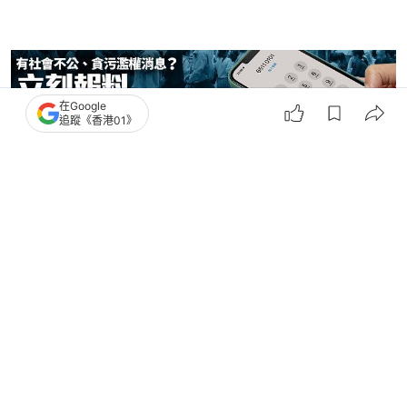
在Google
追蹤《香港01》
突發
拯救動物
漁農自然護理署
01 Video
我主場
9
0
11
1
10
生活
寵物