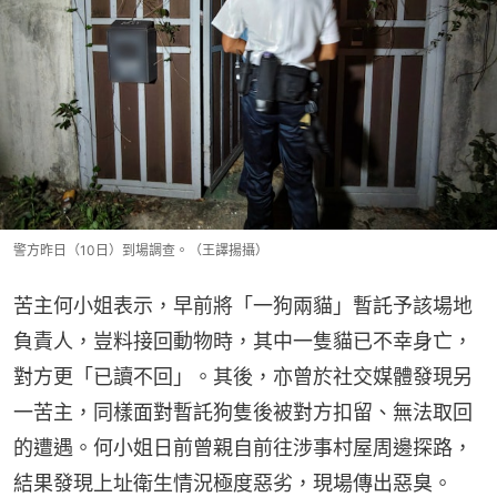
警方昨日（10日）到場調查。（王譯揚攝）
苦主何小姐表示，早前將「一狗兩貓」暫託予該場地
負責人，豈料接回動物時，其中一隻貓已不幸身亡，
對方更「已讀不回」。其後，亦曾於社交媒體發現另
一苦主，同樣面對暫託狗隻後被對方扣留、無法取回
的遭遇。何小姐日前曾親自前往涉事村屋周邊探路，
結果發現上址衛生情況極度惡劣，現場傳出惡臭。