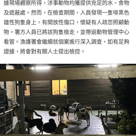
據現場觀察所得，涉事動物均獲提供充足的水、食物
及遮蔽處。然而，在檢查期間，人員發現一隻啡黑色
雄性狗隻身上，有開放性傷口，懷疑有人疏忽照顧動
物。署方人員已將該狗隻檢走，並帶返動物管理中心
看管。漁護署會繼續就個案進行深入調查，如有足夠
證據，將會對有關人士提出檢控。