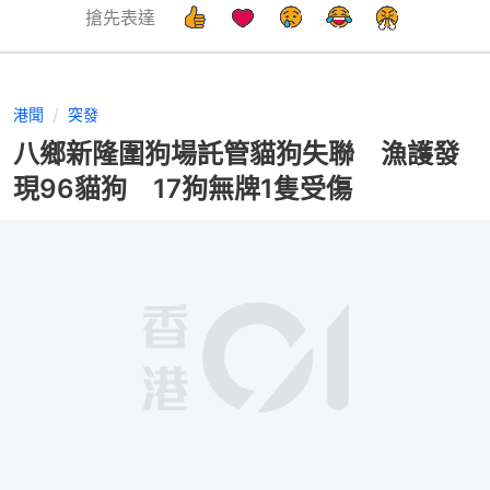
搶先表達
港聞
突發
八鄉新隆圍狗場託管貓狗失聯 漁護發
現96貓狗 17狗無牌1隻受傷