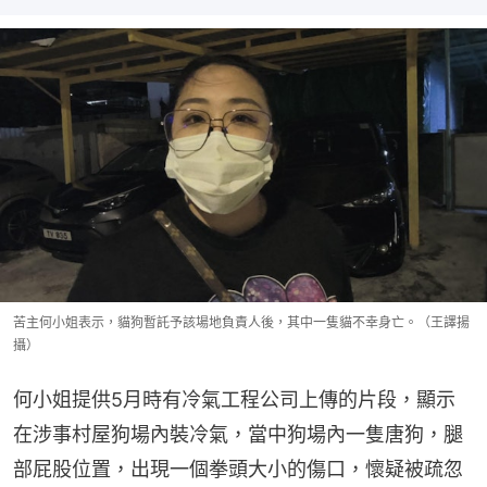
苦主何小姐表示，貓狗暫託予該場地負責人後，其中一隻貓不幸身亡。（王譯揚
攝）
何小姐提供5月時有冷氣工程公司上傳的片段，顯示
在涉事村屋狗場內裝冷氣，當中狗場內一隻唐狗，腿
部屁股位置，出現一個拳頭大小的傷口，懷疑被疏忽