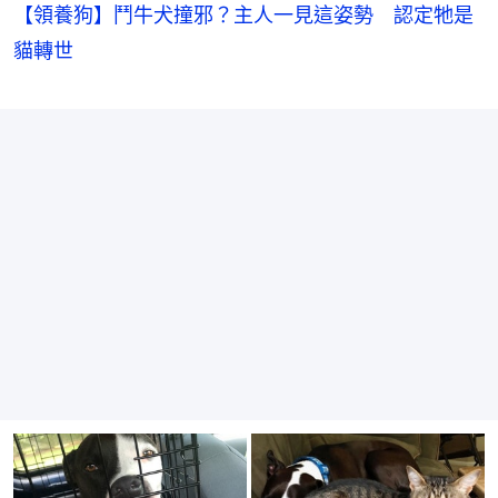
【領養狗】鬥牛犬撞邪？主人一見這姿勢 認定牠是
貓轉世