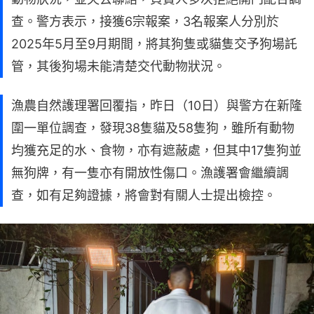
查。警方表示，接獲6宗報案，3名報案人分別於
2025年5月至9月期間，將其狗隻或貓隻交予狗場託
管，其後狗場未能清楚交代動物狀況。
漁農自然護理署回覆指，昨日（10日）與警方在新隆
圍一單位調查，發現38隻貓及58隻狗，雖所有動物
均獲充足的水、食物，亦有遮蔽處，但其中17隻狗並
無狗牌，有一隻亦有開放性傷口。漁護署會繼續調
查，如有足夠證據，將會對有關人士提出檢控。