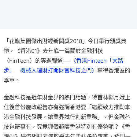
「花旗集團傑出財經新聞獎2018」今日舉行頒獎典
禮，《香港01》去年底一篇關於金融科技
（FinTech）的專題報道──
〈香港Fintech「大踏
步」　機械人理財打開財富科技之門〉
奪得香港區的
季軍。
金融科技是近年財金界的熱門話題，特首林鄭月娥上
任後首份施政報告亦有強調香港要「繼續致力推動本
港金融科技發展，讓業界試行創新業務」。但金融科
技包羅萬有，究竟哪個範疇香港特別有優勢呢？《香
港01》經濟組記者何敬熹去年走訪多位專家，發現一