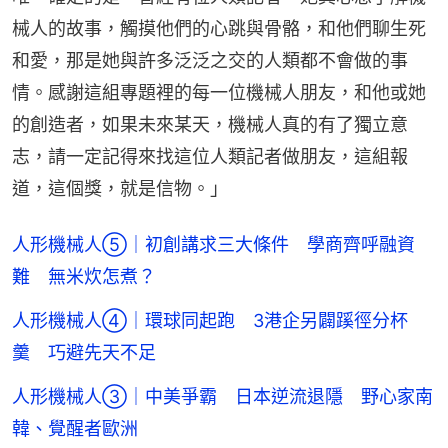
械人的故事，觸摸他們的心跳與骨骼，和他們聊生死
和愛，那是她與許多泛泛之交的人類都不會做的事
情。感謝這組專題裡的每一位機械人朋友，和他或她
的創造者，如果未來某天，機械人真的有了獨立意
志，請一定記得來找這位人類記者做朋友，這組報
道，這個獎，就是信物。」
人形機械人⑤｜初創講求三大條件 學商齊呼融資
難 無米炊怎煮？
人形機械人④｜環球同起跑 3港企另闢蹊徑分杯
羹 巧避先天不足
人形機械人③｜中美爭霸 日本逆流退隱 野心家南
韓、覺醒者歐洲