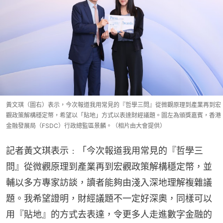
黃文琪（圖右）表示，今次報道我用常見的『哲學三問』從微觀原理到產業再到宏
觀政策解構穩定幣，希望以「貼地」方式以表達財經議題。圖左為頒獎嘉賓，香港
金融發展局（FSDC）行政總監區景麟。（相片由大會提供）
記者黃文琪表示﹕「今次報道我用常見的『哲學三
問』從微觀原理到產業再到宏觀政策解構穩定幣，並
輔以多方專家訪談，讀者能夠由淺入深地理解複雜議
題。我希望證明，財經議題不一定好深奧，同樣可以
用『貼地』的方式去表達，令更多人走進數字金融的