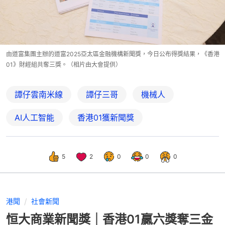
由道富集團主辦的道富2025亞太區金融機構新聞獎，今日公布得獎結果，《香港
01》財經組共奪三獎。（相片由大會提供）
譚仔雲南米線
譚仔三哥
機械人
AI人工智能
香港01獲新聞獎
5
2
0
0
0
港聞
社會新聞
恒大商業新聞獎｜香港01贏六獎奪三金