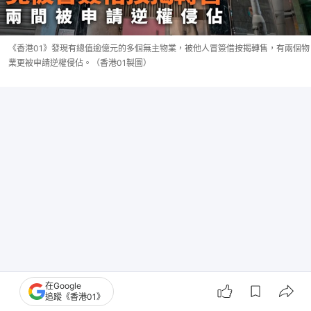
《香港01》發現有總值逾億元的多個無主物業，被他人冒簽借按揭轉售，有兩個物
業更被申請逆權侵佔。（香港01製圖）
在Google
追蹤《香港01》