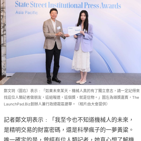
鄭文玥（圖右）表示﹕「如果未來某天，機械人真的有了獨立意志，請一定記得來
找這位人類記者做朋友，這組報道，這個獎，就是信物。」圖左為頒獎嘉賓，The
LaunchPad.Biz創辦人兼行政總裁區建華。（相片由大會提供）
記者鄭文玥表示﹕「我至今也不知道機械人的未來，
是精明交易的財富密碼，還是科學瘋子的一夢黃粱。
唯一確定的是，曾經有位人類記者，她真心想了解機