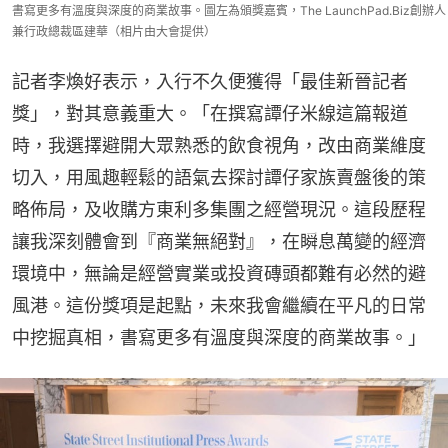
書寫更多有溫度與深度的商業故事。圖左為頒獎嘉賓，The LaunchPad.Biz創辦人
兼行政總裁區建華（相片由大會提供）
記者李煥好表示，入行不久便獲得「最佳新晉記者
獎」，對其意義重大。「在撰寫譚仔米線這篇報道
時，我選擇避開大眾熟悉的飲食視角，改由商業維度
切入，用風趣輕鬆的語氣去探討譚仔家族賣盤後的策
略佈局，及收購方東利多集團之經營現況。這段歷程
讓我深刻體會到『商業無絕對』，在瞬息萬變的經濟
環境中，無論是經營實業或投資磚頭都難有必然的避
風港。這份獎項是起點，未來我會繼續在平凡的日常
中挖掘真相，書寫更多有溫度與深度的商業故事。」