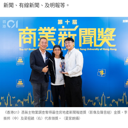
新聞、有線新聞、及明報等。
《香港01》憑無主物業調查奪得最佳房地產新聞報道獎（影像及聲音組）金獎，李
振邦（中）及梁祖饒（右）代表領獎。（夏家朗攝）