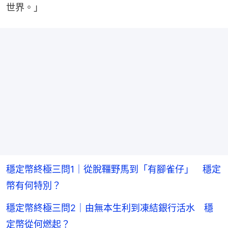
世界。」
穩定幣終極三問1｜從脫韁野馬到「有腳雀仔」 穩定
幣有何特別？
穩定幣終極三問2｜由無本生利到凍結銀行活水 穩
定幣從何燃起？