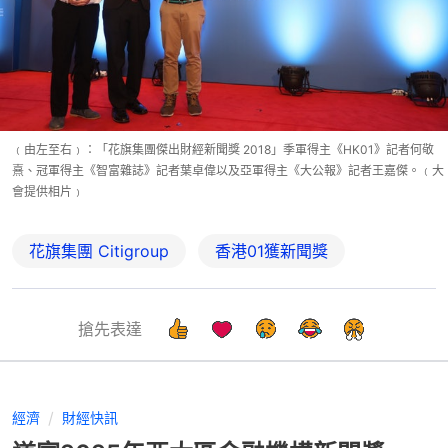
﹙由左至右﹚：「花旗集團傑出財經新聞獎 2018」季軍得主《HK01》記者何敬
熹、冠軍得主《智富雜誌》記者葉卓偉以及亞軍得主《大公報》記者王嘉傑。﹙大
會提供相片﹚
花旗集團 Citigroup
香港01獲新聞獎
搶先表達
經濟
財經快訊