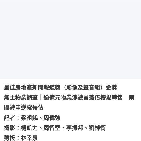
最佳房地產新聞報道獎（影像及聲音組）金獎
無主物業調查｜逾億元物業涉被冒簽借按揭轉售　兩
間被申逆權侵佔
記者：梁祖饒、周偉強
攝影：楊凱力、周智堅、李振邦、劉棹衡
剪接：林幸泉