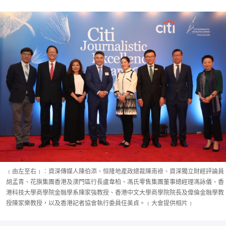
﹙由左至右﹚︰資深傳媒人陳伯添、恒隆地產政總裁陳南祿、資深獨立財經評論員
胡孟青、花旗集團香港及澳門區行長盧韋柏、馮氏零售集團董事總經理馮詠儀、香
港科技大學商學院金融學系陳家強教授、香港中文大學商學院院長及偉倫金融學教
授陳家樂教授，以及香港記者協會執行委員任美貞。﹙大會提供相片﹚