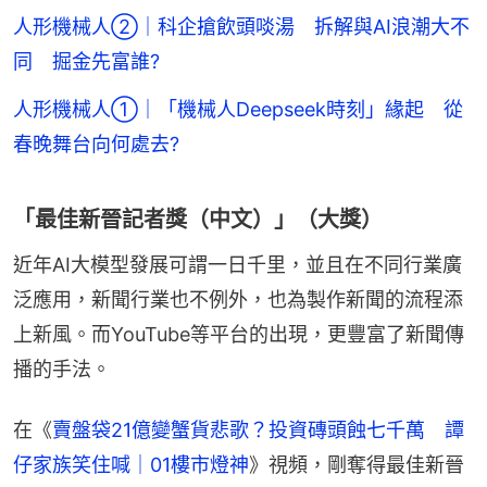
人形機械人②｜科企搶飲頭啖湯 拆解與AI浪潮大不
同 掘金先富誰?
人形機械人①｜「機械人Deepseek時刻」緣起 從
春晚舞台向何處去?
「最佳新晉記者獎（中文）」（大獎）
近年AI大模型發展可謂一日千里，並且在不同行業廣
泛應用，新聞行業也不例外，也為製作新聞的流程添
上新風。而YouTube等平台的出現，更豐富了新聞傳
播的手法。
在《
賣盤袋21億變蟹貨悲歌？投資磚頭蝕七千萬　譚
仔家族笑住喊｜01樓市燈神
》視頻，剛奪得最佳新晉