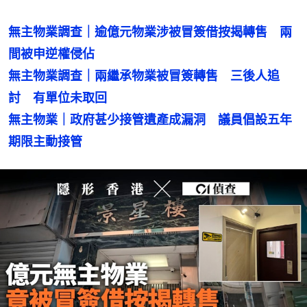
無主物業調查｜逾億元物業涉被冒簽借按揭轉售　兩
無主物業調查｜兩繼承物業被冒簽轉售　三後人追
無主物業｜政府甚少接管遺產成漏洞　議員倡設五年
期限主動接管