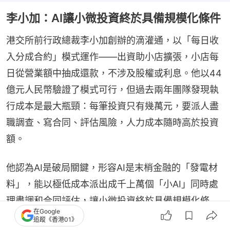
李小加：AI讓小微投資終於具備規模化條件
港交所前行政總裁李小加創辦的滴灌通，以「每日收
入分成合約」模式運作——出資助小店擴張，小店每
日從營業額中抽成還款，不涉及股權或利息。他以44
億元人民幣驗證了模式可行，但過去兩年團隊發現執
行成本是最大瓶頸：每筆投資只有幾萬元，要派人盡
職調查、寫合同、評估風險，人力成本隨時高於投資
額。
他認為AI是破局關鍵，形容AI是末梢金融的「發電材
料」，能以極低成本派出成千上萬個「小AI」同時處
理盡調和合同評估，讓小微投資終於具備規模化條
在Google
件。「每天我醒來都充滿感恩，年近七十能趕上AI大
追蹤《香港01》