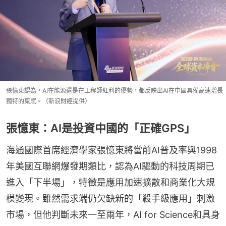
張憶東認為，AI在能源還是在工程師紅利的優勢，都反映出AI在中國具備高速增長
獨特的稟賦。（新浪財經提供）
張憶東：AI是投資中國的「正確GPS」
海通國際首席經濟學家張憶東將當前AI普及率與1998
年美國互聯網爆發期類比，認為AI驅動的科技周期已
進入「下半場」，特徵是應用加速擴散和商業化大規
模變現。雖然需求端仍欠缺新的「殺手級應用」刺激
市場，但他判斷未來一至兩年，AI for Science和具身