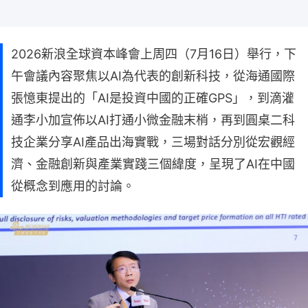
2026新浪全球資本峰會上周四（7月16日）舉行，下
午會議內容聚焦以AI為代表的創新科技，從海通國際
張憶東提出的「AI是投資中國的正確GPS」，到滴灌
通李小加宣佈以AI打通小微金融末梢，再到圓桌二科
技企業分享AI產品出海實戰，三場對話分別從宏觀經
濟、金融創新與產業實踐三個緯度，呈現了AI在中國
從概念到應用的討論。