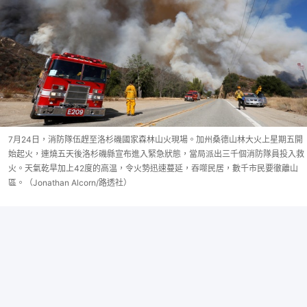
7月24日，消防隊伍趕至洛杉磯國家森林山火現場。加州桑德山林大火上星期五開
始起火，連燒五天後洛杉磯縣宣布進入緊急狀態，當局派出三千個消防隊員投入救
火。天氣乾旱加上42度的高温，令火勢迅速蔓延，吞噬民居，數千市民要徹離山
區。（Jonathan Alcorn/路透社）