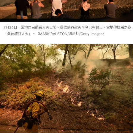
7月24日，當地居民觀看大火火勢。桑德峽谷起火至今已有數天，當地傳媒稱之為
「桑德峽谷大火」。（MARK RALSTON/法新社/Getty Images）