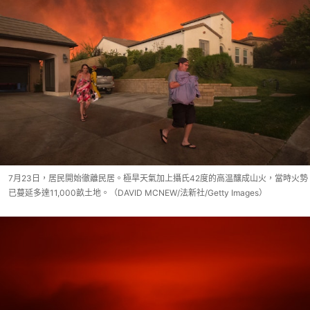
7月23日，居民開始徹離民居。極旱天氣加上攝氏42度的高温釀成山火，當時火勢
已蔓延多達11,000畝土地。（DAVID MCNEW/法新社/Getty Images）