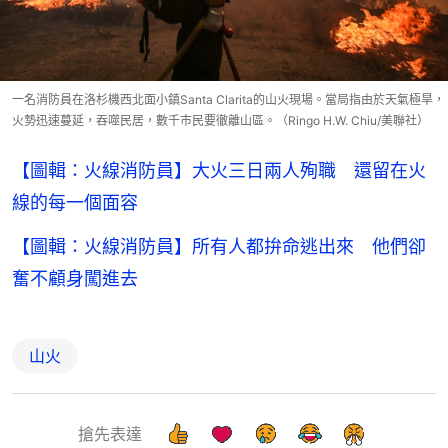
一名消防員在洛杉機西北面小鎮Santa Clarita的山火現場。當局指由於天氣極旱，
火勢迅速蔓延，吞噬民居，數千市民要徹離山區。（Ringo H.W. Chiu/美聯社）
【圖輯：火線消防員】大火三日兩人殉職 還留在火
線的每一個面容
【圖輯：火線消防員】所有人都拚命逃出來 他們卻
奮不顧身闖進去
山火
搶先表達