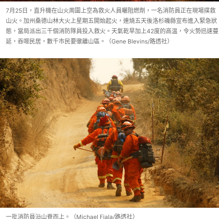
7月25日，直升機在山火周圍上空為救火人員曬阻燃劑，一名消防員正在現場撲救
山火。加州桑德山林大火上星期五開始起火，連燒五天後洛杉磯縣宣布進入緊急狀
態，當局派出三千個消防隊員投入救火。天氣乾旱加上42度的高温，令火勢迅速蔓
延，吞噬民居，數千市民要徹離山區。（Gene Blevins/路透社）
一批消防員沿山脊而上。（Michael Fiala/路透社）