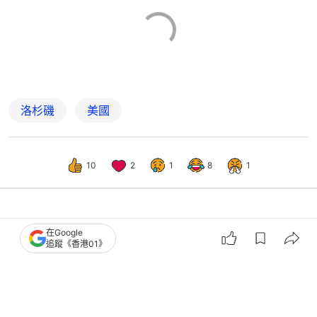
洛杉磯
美國
10
2
1
8
1
國際
即時國際
在Google
追蹤《香港01》
加州洛杉磯以北發生山火 25%火勢受
控 大批民眾疏散