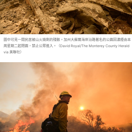
圖中可見一間民居被山火燒剩的殘骸。加州大蘇爾海岸沿路著名的公園因濃煙由本
周星期二起閉園，禁止公眾進入。（David Royal/The Monterey County Herald
via 美聯社）