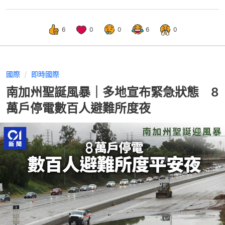
6
0
0
6
0
國際
即時國際
南加州聖誕風暴｜多地宣布緊急狀態 8
萬戶停電數百人避難所度夜