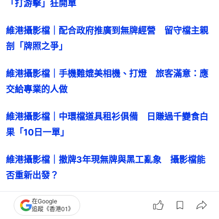
「打游擊」狂開單
維港攝影檔｜配合政府推廣到無牌經營　留守檔主親
剖「牌照之爭」
維港攝影檔｜手機難媲美相機、打燈　旅客滿意：應
交給專業的人做
維港攝影檔｜中環檔道具租衫俱備　日賺過千變食白
果「10日一單」
維港攝影檔｜撤牌3年現無牌與黑工亂象　攝影檔能
否重新出發？
在Google
尖沙嘴海傍攝影檔 一條白界 兩種規管
追蹤《香港01》