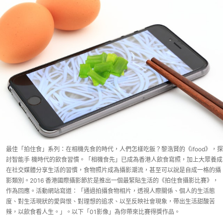
最佳「拍住食」系列：在相機先食的時代，人們怎樣吃飯？黎浩賢的《ifood》，探
討智能手 機時代的飲食習慣。「相機食先」已成為香港人飲食寫照，加上大眾養成
在社交媒體分享生活的習慣，食物照片成為攝影潮流，甚至可以說是自成一格的攝
影類別。2016 香港國際攝影節於是推出一個最緊貼生活的《拍住食攝影比賽》，
作為回應。活動網站寫道：「通過拍攝食物相片，透視人際關係、個人的生活態
度、對生活現狀的愛與恨、對理想的追求、以至反映社會現象，帶出生活甜酸苦
辣，以飲食看人生。」。以下「01影像」為你帶來比賽得獎作品。