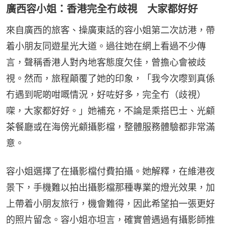
廣西容小姐：香港完全冇歧視 大家都好好
來自廣西的旅客、操廣東話的容小姐第二次訪港，帶
着小朋友同遊星光大道。過往她在網上看過不少傳
言，聲稱香港人對內地客態度欠佳，曾擔心會被歧
視。然而，旅程顛覆了她的印象，「我今次嚟到真係
冇遇到呢啲咁嘅情況，好咗好多，完全冇（歧視）
㗎，大家都好好。」她補充，不論是乘搭巴士、光顧
茶餐廳或在海傍光顧攝影檔，整體服務體驗都非常滿
意。
容小姐選擇了在攝影檔付費拍攝。她解釋，在維港夜
景下，手機難以拍出攝影檔那種專業的燈光效果，加
上帶着小朋友旅行，機會難得，因此希望拍一張更好
的照片留念。容小姐亦坦言，確實曾遇過有攝影師推