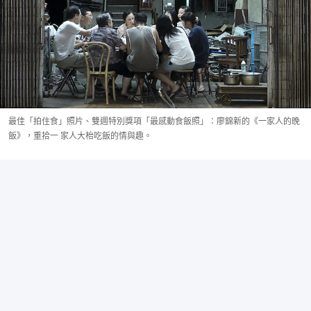
最佳「拍住食」照片、雙週特別獎項「最感動食飯照」：廖錦新的《一家人的晚
飯》，重拾一 家人大枱吃飯的情與趣。