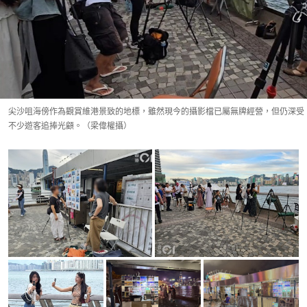
尖沙咀海傍作為觀賞維港景致的地標，雖然現今的攝影檔已屬無牌經營，但仍深受
不少遊客追捧光顧。（梁偉權攝）