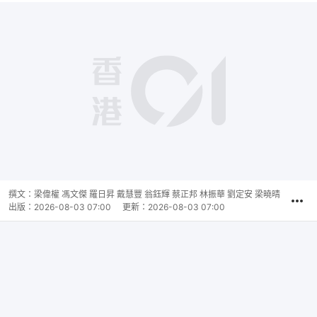
播
放
0:00
總
影
共
片
時
撰文：
梁偉權 馮文傑 羅日昇 戴慧豐 翁鈺輝 蔡正邦 林振華 劉定安 梁曉晴
間
出版：
2026-08-03 07:00
更新：
2026-08-03 07:00