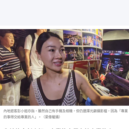
內地遊客彭小姐亦指，雖然自己有手機及相機，但仍選擇光顧攝影檔，因為「專業
的事得交給專業的人」。（梁偉權攝）