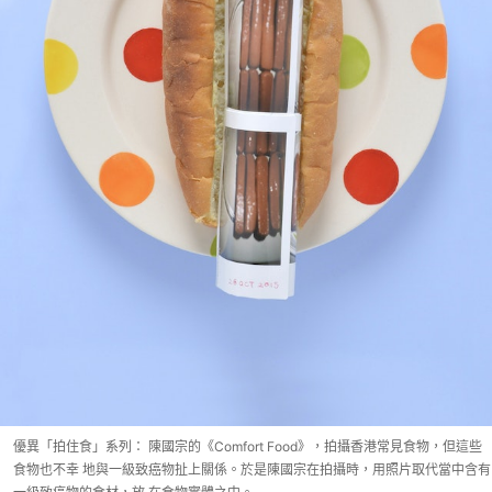
優異「拍住食」系列： 陳國宗的《Comfort Food》，拍攝香港常見食物，但這些
食物也不幸 地與一級致癌物扯上關係。於是陳國宗在拍攝時，用照片取代當中含有