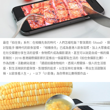
最佳「拍住食」系列：在相機先食的時代，人們怎樣吃飯？黎浩賢的《ifood》，探
討智能手 機時代的飲食習慣。「相機食先」已成為香港人飲食寫照，加上大眾養成
在社交媒體分享生活的習慣，食物照片成為攝影潮流，甚至可以說是自成一格的攝
影類別。2016 香港國際攝影節於是推出一個最緊貼生活的《拍住食攝影比賽》，
作為回應。活動網站寫道：「通過拍攝食物相片，透視人際關係、個人的生活態
度、對生活現狀的愛與恨、對理想的追求、以至反映社會現象，帶出生活甜酸苦
辣，以飲食看人生。」。以下「01影像」為你帶來比賽得獎作品。