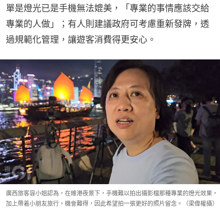
單是燈光已是手機無法媲美，「專業的事情應該交給
專業的人做」；有人則建議政府可考慮重新發牌，透
過規範化管理，讓遊客消費得更安心。
廣西旅客容小姐認為，在維港夜景下，手機難以拍出攝影檔那種專業的燈光效果，
加上帶着小朋友旅行，機會難得，因此希望拍一張更好的照片留念。（梁偉權攝）