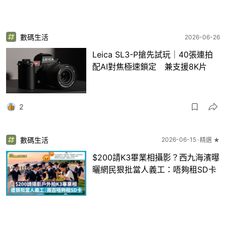
數碼生活
2026-06-26
Leica SL3-P搶先試玩｜40張連拍
配AI對焦極速鎖定 兼支援8K片
2
數碼生活
2026-06-15
精選 ★
$200請K3畢業相攝影？西九海濱曝
曬網民狠批當人義工：唔夠租SD卡
2