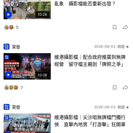
亂象 攝影檔能否重新出發？
10:28
5
突發
2026-08-03
精選 ★
維港攝影檔｜配合政府推廣到無牌
經營 留守檔主親剖「牌照之爭」
10:28
7
突發
2026-08-03
精選 ★
維港攝影檔｜尖沙咀無牌檔鬥獨行
俠 直擊內地男「打游擊」狂開單