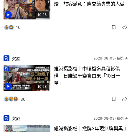
燈 旅客滿意：應交給專業的人做
10:28
10
突發
2026-08-03
精選 ★
維港攝影檔｜中環檔道具租衫俱
備 日賺過千變食白果「10日一
單」
10:28
30
突發
2026-08-03
精選 ★
維港攝影檔｜撤牌3年現無牌與黑工