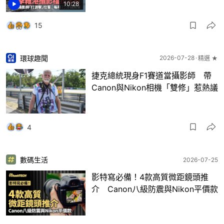
10:28
15
環球趣聞
2026-07-28
精選 ★
捷克總統現身F1賽道當攝影師 帶
Canon與Nikon相機「雙修」惹熱議
4
數碼生活
2026-07-25
影特寫必備！4款高質微距鏡頭推
介 Canon八級防震與Nikon平價款