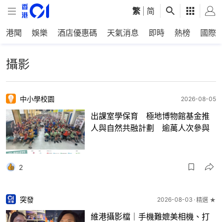
繁
|
简
港聞
娛樂
酒店優惠碼
天氣消息
即時
熱榜
國際
攝影
中小學校園
2026-08-05
出課室學保育 極地博物館基金推
人與自然共融計劃 逾萬人次參與
2
突發
2026-08-03
精選 ★
維港攝影檔｜手機難媲美相機、打