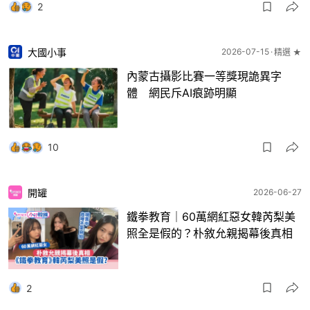
2
大國小事
2026-07-15
精選 ★
內蒙古攝影比賽一等獎現詭異字
體 網民斥AI痕跡明顯
10
開罐
2026-06-27
鐵拳教育｜60萬網紅惡女韓芮梨美
照全是假的？朴敘允親揭幕後真相
2