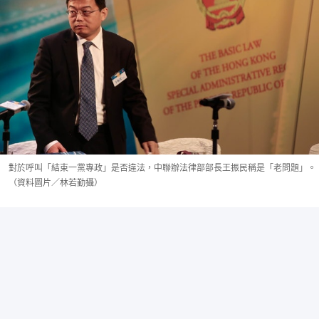
對於呼叫「結束一黨專政」是否違法，中聯辦法律部部長王振民稱是「老問題」。
（資料圖片／林若勤攝）