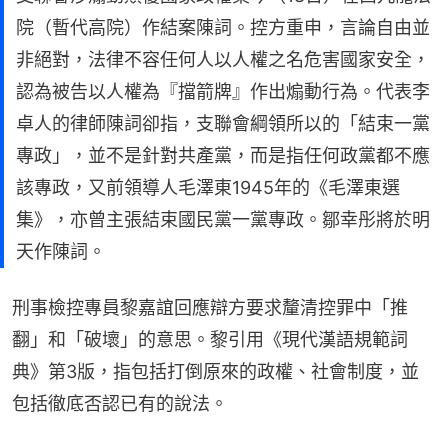
院（暫代高院）作結案陳詞。控方重申，言論自由並
非絕對，法律不容任何人以人權之名危害國家安全，
認為被告以人權為『擋箭牌』作出煽動行為。代表李
卓人的律師陳詞卻指，支聯會綱領所以的「結束一黨
專政」，並不是針對共產黨，而是指任何政黨都不應
該專政，又前領導人毛澤東1945年的《毛澤東選
集》，亦曾主張結束國民黨一黨專政。鄒幸彤將於明
天作陳詞。
刑事檢控專員黎嘉誼回應辯方要求釐清控罪中「推
翻」和「破壞」的意思。黎引用《現代漢語規範詞
典》第3版，指包括打倒原來的政權、社會制度，並
包括徹底否認已有的說法。