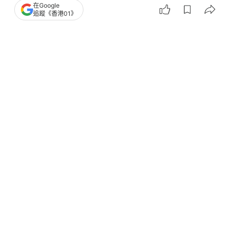
在Google
追蹤《香港01》
撰文：
安梓寧
出版：
2026-05-19 19:07
更新：
2026-05-20 10:34