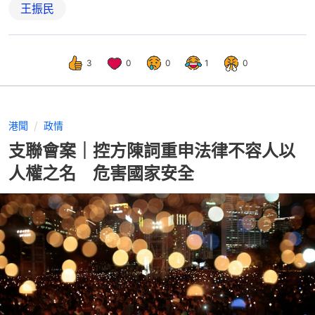
王振民
3
0
0
1
0
港聞
政情
支聯會案｜控方陳詞重申法律不容人以
人權之名 危害國家安全