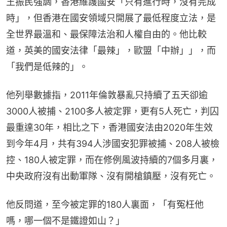
王振民強調，香港維護國安「只有進行時，沒有完成
時」，但香港在國安領域只開展了最低程度立法，是
全世界最溫和、最保障法治和人權自由的。他比較
道，英美的國安法律「最辣」，歐盟「中辦」」，而
「我們是低辣的」。
他列舉數據指，2011年倫敦暴亂只持續了五天卻逾
3000人被捕、2100多人被定罪，更有5人死亡，判囚
最重達30年，相比之下，香港國安法由2020年生效
到今年4月，共有394人涉國安犯罪被捕、208人被檢
控、180人被定罪，而在修例風波持續的7個多月裏，
中央政府沒有出動軍隊、沒有開槍鎮壓，沒有死亡。
他反問道，至今被定罪的180人裏面，「有冤枉他
嗎，哪一個不是鐵證如山？」