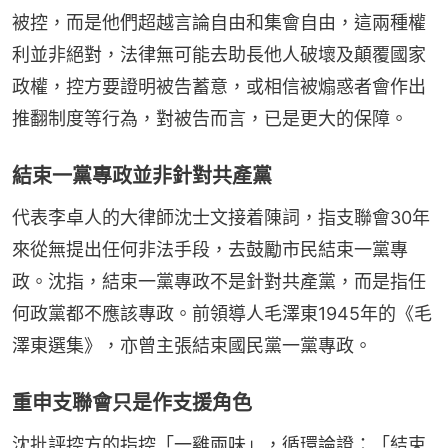
被控，而是他們超越言論自由和集會自由，這兩種權
利並非絕對，法律無可能去助長他人破壞及顛覆國家
政權，控方要證明被告蓄意，或相信被煽惑者會作出
推翻制度等行為，對被告而言，已是更大的保障。
結束一黨專政並非針對共產黨
代表李卓人的大律師沈士文接着陳詞，指支聯會30年
來從無提出任何非法手段，去鼓勵市民結束一黨專
政。沈指，結束一黨專政不是針對共產黨，而是指任
何政黨都不應該專政。前領導人毛澤東1945年的《毛
澤東選集》，亦曾主張結束國民黨一黨專政。
重申支聯會只是作支援角色
沈批評控方的指控「一雞兩味」，循環論證：「結束