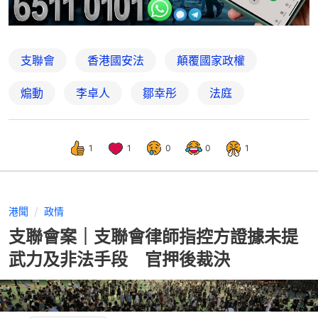
支聯會
香港國安法
顛覆國家政權
煽動
李卓人
鄒幸彤
法庭
1
1
0
0
1
港聞
政情
支聯會案｜支聯會律師指控方證據未提
武力及非法手段 官押後裁決