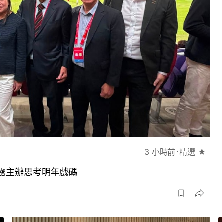
3 小時前
精選 ★
露主辦思考明年戲碼