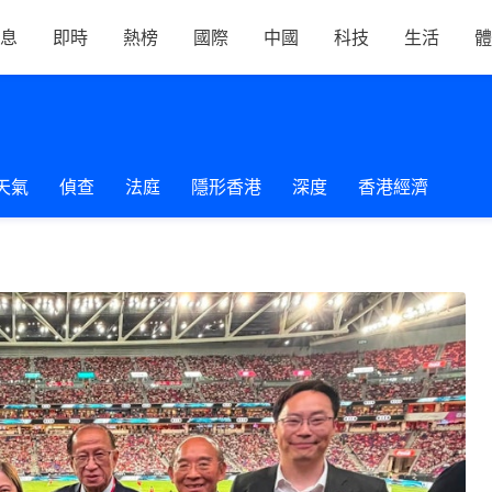
息
即時
熱榜
國際
中國
科技
生活
體
天氣
偵查
法庭
隱形香港
深度
香港經濟