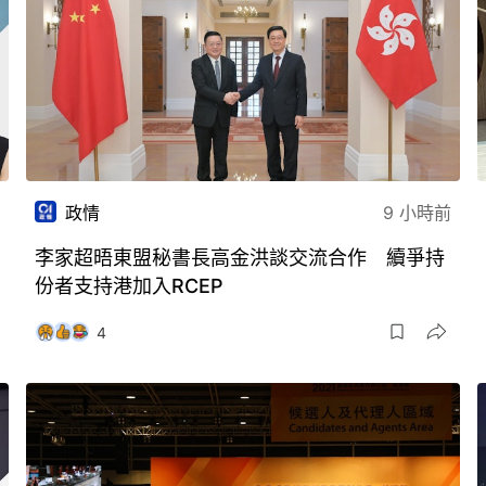
政情
9 小時前
李家超晤東盟秘書長高金洪談交流合作 續爭持
份者支持港加入RCEP
4