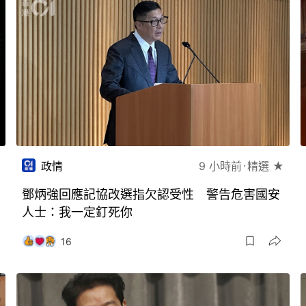
政情
9 小時前
精選 ★
鄧炳強回應記協改選指欠認受性 警告危害國安
人士：我一定釘死你
16