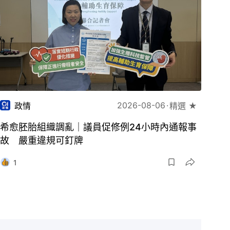
2026-08-06
政情
精選 ★
希愈胚胎組織調亂｜議員促修例24小時內通報事
故 嚴重違規可釘牌
1