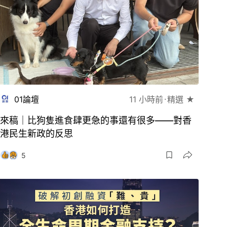
01論壇
11 小時前
精選 ★
來稿｜比狗隻進食肆更急的事還有很多——對香
港民生新政的反思
5