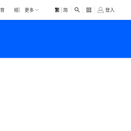
育
經濟
更多
01深圳
繁
觀點
|
简
健康
好食玩飛
登入
女