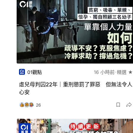
01觀點
16 小時前
精選 ★
虐兒母判囚22年｜重刑懲罰了罪惡 但無法令人
心安
26