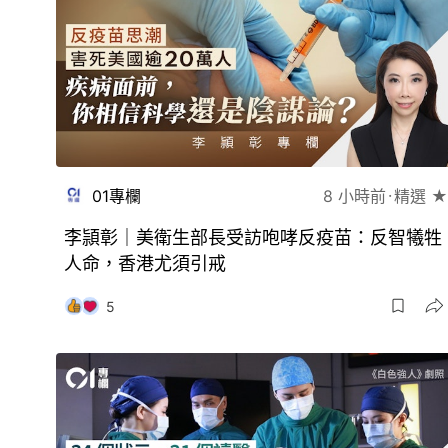
01專欄
8 小時前
精選 ★
李頴彰｜美衛生部長受訪咆哮反疫苗：反智犧牲
人命，香港尤須引戒
5