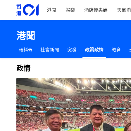
港聞
娛樂
酒店優惠碼
天氣消
港聞
報料☎️
社會新聞
突發
政策政情
教育
政情