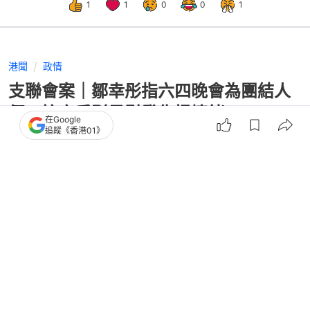
1
1
0
0
1
港聞
政情
支聯會案｜鄒幸彤指六四晚會為團結人
們 控方反駁是引發仇恨情緒
在Google
追蹤《香港01》