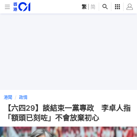
繁
|
简
港聞
政情
【六四29】談結束一黨專政 李卓人指
「額頭已刻咗」不會放棄初心