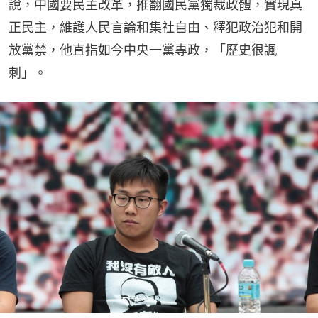
說，中國要民主改革，推翻國民黨獨裁政體，實現真
正民主，維護人民言論和集社自由、釋犯政治犯和開
放黨禁，他直指如今中央一黨專政，「歷史很諷
刺」。