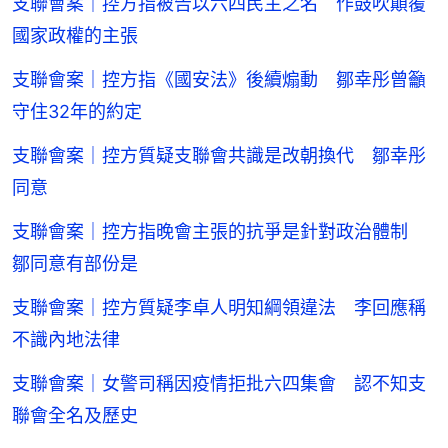
支聯會案｜控方指被告以六四民主之名 作鼓吹顛覆
國家政權的主張
支聯會案｜控方指《國安法》後續煽動 鄒幸彤曾籲
守住32年的約定
支聯會案｜控方質疑支聯會共識是改朝換代 鄒幸彤
同意
支聯會案｜控方指晚會主張的抗爭是針對政治體制
鄒同意有部份是
支聯會案｜控方質疑李卓人明知綱領違法 李回應稱
不識內地法律
支聯會案｜女警司稱因疫情拒批六四集會 認不知支
聯會全名及歷史