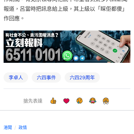
報道，呂當時把訊息給上級，其上級以「睬佢都傻」
作回應。
李卓人
六四事件
六四29周年
搶先表達
港聞
政情