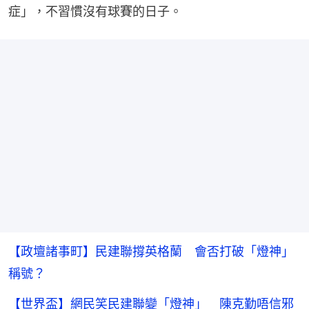
症」，不習慣沒有球賽的日子。
【政壇諸事町】民建聯撐英格蘭 會否打破「燈神」
稱號？
【世界盃】網民笑民建聯變「燈神」 陳克勤唔信邪