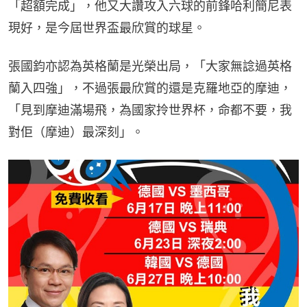
「超額完成」，他又大讚攻入六球的前鋒哈利簡尼表
現好，是今屆世界盃最欣賞的球星。
張國鈞亦認為英格蘭是光榮出局，「大家無諗過英格
蘭入四強」，不過張最欣賞的還是克羅地亞的摩迪，
「見到摩迪滿場飛，為國家拎世界杯，命都不要，我
對佢（摩迪）最深刻」。