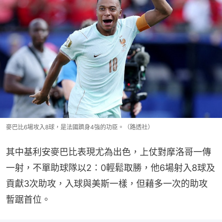
麥巴比6場攻入8球，是法國躋身4強的功臣。（路透社）
其中基利安麥巴比表現尤為出色，上仗對摩洛哥一傳
一射，不單助球隊以2：0輕鬆取勝，他6場射入8球及
貢獻3次助攻，入球與美斯一樣，但藉多一次的助攻
暫踞首位。