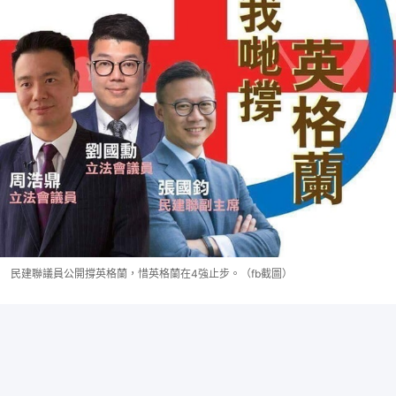
民建聯議員公開撐英格蘭，惜英格蘭在4強止步。（fb截圖）