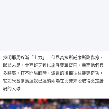
拉明耶馬逐漸「上力」，但尼高拉斯威廉斯剛傷癒，
狀態未足，令西班牙難以施展雙翼齊飛，幸而他們兵
多將廣，打不開局面時，派遣的後備往往能建奇功，
譬如米基爾馬連奴已連續兩場在比賽末段取得奠定勝
局的入球。