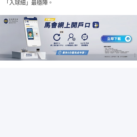
「入球細」最穩陣。