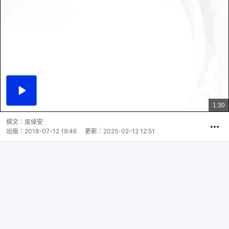
播
放
1:30
總
影
共
片
時
撰文：
吳倬安
間
出版：
2018-07-12 19:46
更新：
2025-02-12 12:51