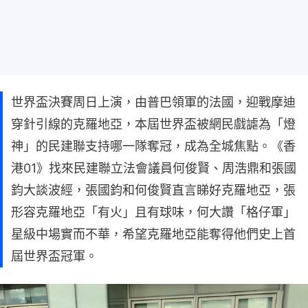
世界盃決賽周日上演，由普巴領軍的法國，迎戰摩迪
穿針引線的克羅地亞，本屆世界盃被網民戲謔為「燈
神」的民建聯支持哪一隊奪冠，成為全城焦點。《香
港01》找來民建聯立法會議員何俊賢、周浩鼎和張國
鈞大談波經，張國鈞和何俊賢直言睇好克羅地亞，張
形容克羅地亞「有火」且有球味，何大讚「格仔軍」
星級中場實而不華，希望克羅地亞能奪得他們史上首
屆世界盃冠軍。