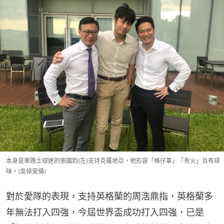
本身是車路士球迷的張國鈞(左)支持克羅地亞，他形容「格仔軍」「有火」且有球
味。(吳倬安攝)
對於愛隊的表現，支持英格蘭的周浩鼎指，英格蘭多
年無法打入四強，今屆世界盃成功打入四強，已是