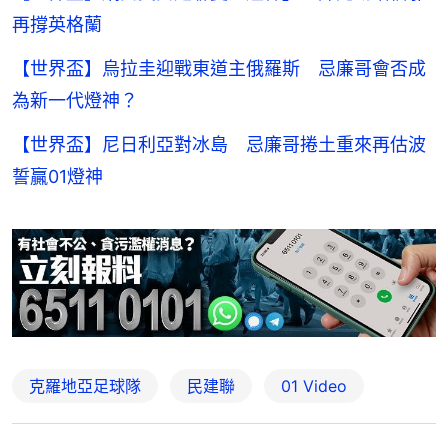
再撐英格蘭
【世界盃】烏拉圭迎戰東道主俄羅斯 忌廉哥會否成
為新一代燈神？
【世界盃】尼日利亞對冰島 忌廉哥捲土重來再估波
誓贏01燈神
克羅地亞足球隊
民建聯
01 Video