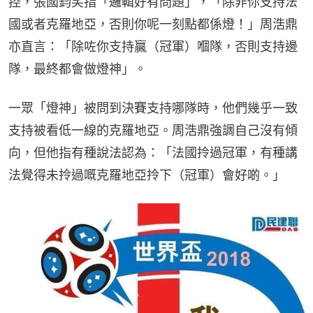
控，張國鈞笑指「邏輯好有問題」，「除非你支持法
國或者克羅地亞，否則你呢一刻點都係燈！」周浩鼎
亦直言：「除咗你支持贏（冠軍）嗰隊，否則支持邊
隊，最終都會做燈神」。
一眾「燈神」被問到決賽支持哪隊時，他們幾乎一致
支持被看低一線的克羅地亞。周浩鼎強調自己沒有傾
向，但他指有種說法認為：「法國拎過冠軍，有種講
法覺得未拎過嘅克羅地亞拎下（冠軍）會好啲。」