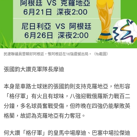
民建聯議員曾睇好阿根廷，惟阿根廷在16強遺憾出局。（fb截圖）
張國鈞大讚克軍隊長摩迪
本身是車路士球迷的張國鈞則支持克羅地亞，他形容
「格仔軍」有火且有球味，八強迎戰俄羅斯力戰百二
分鐘，多名球員奮戰受傷，但昨晚在四強仍能擊敗英
格蘭，故認為克羅地亞有力奪冠。
何大讚「格仔軍」的皇馬中場摩迪、巴塞中場拉傑迪