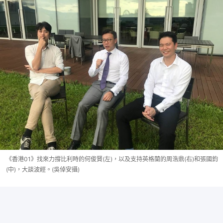
《香港01》找來力撐比利時的何俊賢(左)，以及支持英格蘭的周浩鼎(右)和張國鈞
(中)，大談波經。(吳倬安攝)