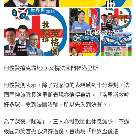
何俊賢撐克羅地亞 又撐法國門神洛里斯
何俊賢則表示，除了對摩迪的表現感到十分深刻，法
國門神兼隊長洛里斯表現亦值得嘉許，「洛里斯救咗
好多球，令到法國唔輸，所以先入到決賽。」
為了深夜「睇波」，三人亦慨歎因此休息減少，不過
張國鈞笑言擔心決賽過後，會出現「世界盃後遺