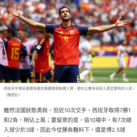
西班牙中場米基爾馬連奴連續兩場後備入替，都在比賽末段射入奠定勝局的入球。
（路透社）
雖然法國狀態勇銳，但近10次交手，西班牙取得7勝1
和2負，稍佔上風；要留意的是，這10場中，有7次總
入球少於3球，因此今仗勝負難料下，還是博2.5球