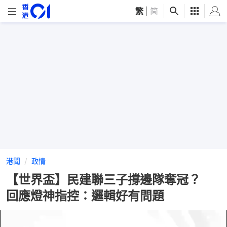
繁
|
简
港聞
政情
【世界盃】民建聯三子撐邊隊奪冠？
回應燈神指控：邏輯好有問題