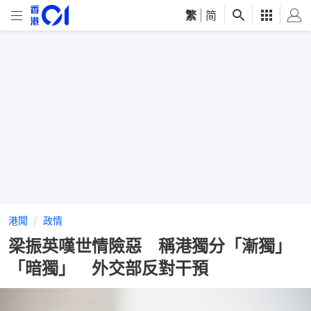
繁
|
简
港聞
政情
梁振英嘆世情險惡 稱港獨分「漸獨」
「暗獨」 外交部反對干預