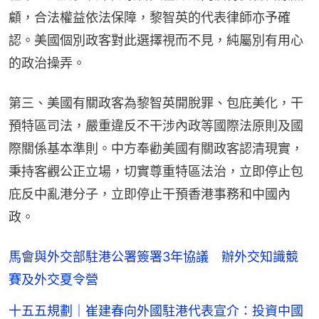
顧，合法權益依法保障，黎智英的代表律師亦予確
認。美國個別政客對此選擇視而不見，純屬別有用心
的政治操弄。
第三、美國有關政客為黎智英開脫罪、包庇美化，干
預特區司法，嚴重違反不干涉內政等國際法原則及國
際關係基本準則。中方奉勸美國有關政客認清現實，
秉持客觀公正立場，切實尊重特區法治，立即停止包
庇反中亂港分子，立即停止干預香港事務和中國內
政。
馬會與外交部駐港公署簽署3年協議 辦外交知識競
賽及外交夏令營
十五五規劃｜崔建春向外國駐港代表宣介：投資中國