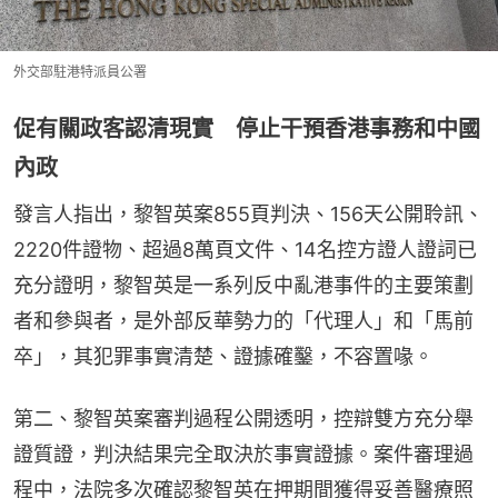
外交部駐港特派員公署
促有關政客認清現實 停止干預香港事務和中國
內政
發言人指出，黎智英案855頁判決、156天公開聆訊、
2220件證物、超過8萬頁文件、14名控方證人證詞已
充分證明，黎智英是一系列反中亂港事件的主要策劃
者和參與者，是外部反華勢力的「代理人」和「馬前
卒」，其犯罪事實清楚、證據確鑿，不容置喙。
第二、黎智英案審判過程公開透明，控辯雙方充分舉
證質證，判決結果完全取決於事實證據。案件審理過
程中，法院多次確認黎智英在押期間獲得妥善醫療照