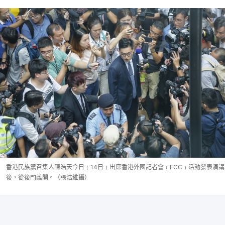
香港民族黨召集人陳浩天今日﹙14日﹚出席香港外國記者會﹙FCC﹚活動發表演講
後，從後門離開。（張浩維攝）