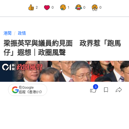
2
0
1
0
0
港聞
政情
梁振英罕與議員約見面 政界惹「跑馬
仔」遐想｜政圈風聲
3
在Google
追蹤《香港01》