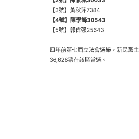
【2號】陳家珮30033
【3號】黃秋萍7384
【4號】陳學鋒30543
【5號】郭偉强25643
四年前第七屆立法會選舉，新民黨主席
36,628票在該區當選。