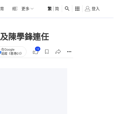
育
經濟
更多
01深圳
繁
觀點
|
简
健康
好食玩飛
登入
女
及陳學鋒連任
12
在Google
追蹤《香港01》