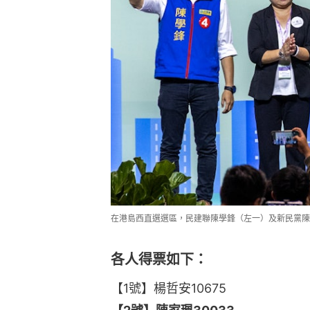
在港島西直選選區，民建聯陳學鋒（左一）及新民黨陳
各人得票如下：
【1號】楊哲安10675