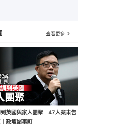
章
查看更多
到英國與家人團聚 47人案未告
照｜政壇諸事町