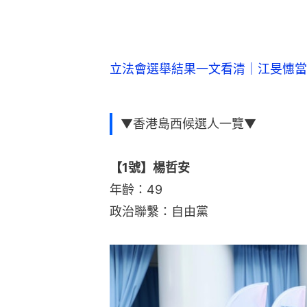
立法會選舉結果一文看清｜江旻憓當
▼香港島西候選人一覽▼
【1號】楊哲安
年齡：49
政治聯繫：自由黨