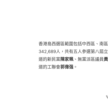
香港島西選區範圍包括中西區、南區和
342,689人，共有五人參選第八
道的新民黨
陳家珮
、無黨派區議員
黃
道的工聯會
郭偉强
。