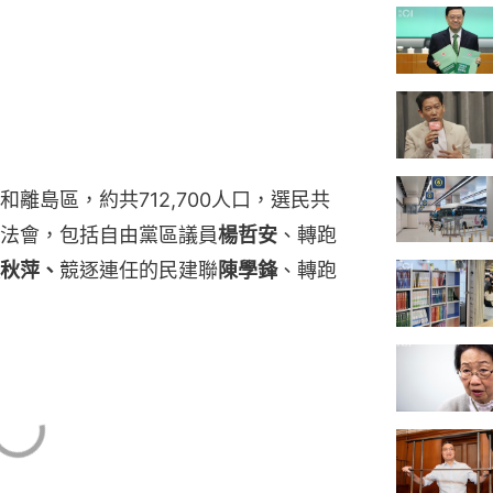
離島區，約共712,700人口，選民共
屆立法會，包括自由黨區議員
楊哲安
、轉跑
秋萍、
競逐連任的民建聯
陳學鋒
、轉跑