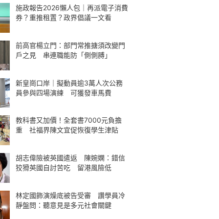
施政報告2026懶人包｜再派電子消費
券？重推租置？政界倡議一文看
前高官楊立門：部門常推搪須改變門
戶之見 串連職能防「側側膊」
新皇崗口岸｜擬動員逾3萬人次公務
員參與四場演練 可獲發車馬費
教科書又加價！全套書7000元負擔
重 社福界陳文宜促恢復學生津貼
胡志偉險被英國遣返 陳婉嫻：錯信
狡猾英國自討苦吃 留港風險低
林定國飾演燥底被告受審 讚學員冷
靜盤問：聽意見是多元社會關鍵