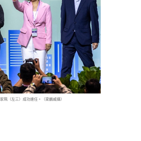
家珮（左三）成功連任。（梁鵬威攝）