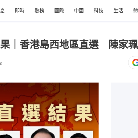
息
即時
熱榜
國際
中國
科技
生活
體
果｜香港島西地區直選 陳家珮
30