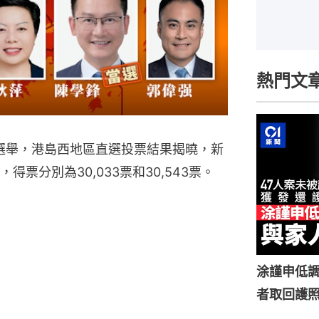
熱門文
會選舉，港島西地區直選投票結果揭曉，新
票分別為30,033票和30,543票。
涂謹申低調
者取回護