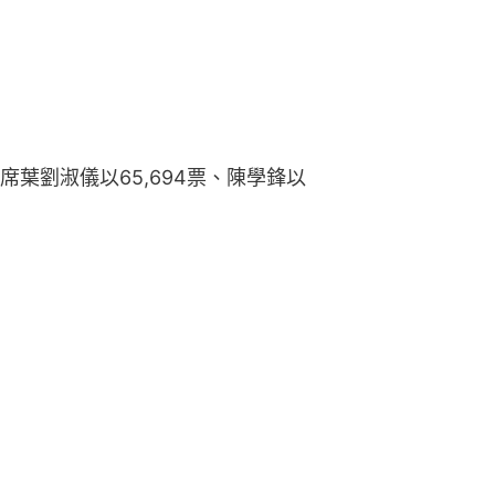
葉劉淑儀以65,694票、陳學鋒以