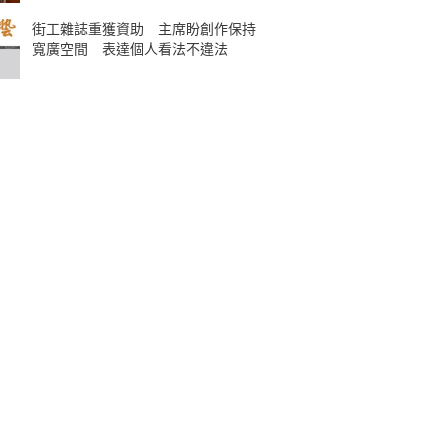
街工雜誌重獲資助 主席盼創作保持
寬廣空間 表達個人看法不違法