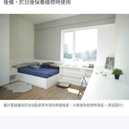
後備，於日後保養維修時使用
審計署建議政府加強監察青年宿的興建進度，以確保宿舍適時落成。(青協圖片)