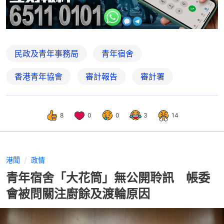
民政及青年事務局
青年宿舍
香港青年協會
審計報告
審計署
8
0
0
3
14
港聞
政情
青年宿舍「大花筒」無公開聆訊 帳委
會被問關注廚餘及渡輪原因