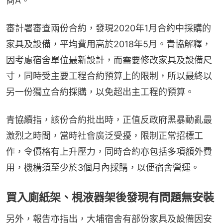
商A。
審計署審查兩份合約，發現2020年1月合約中採購的
家具及設備，平均費用高於2018年5月。青協解釋，
因考慮宿舍單位最新設計，而需要修改家具及設備尺
寸，同時受主要工程合約預算上的限制，所以最終以
另一份獨立合約採購，以免超出主工程的預算。
青協續指，該份合約批出時，正值反政府黑暴動亂最
激烈之時間，當時社會廣泛受擾，限制正常招標工
作，令價格有上升壓力，同時合約亦包括多項額外費
用，機構須至少於3個月內採購，以便宿舍營運。
買入廁紙架、梘液器架後發現有問題無安裝
另外，報告亦指出，大埔宿舍有部份家具及設備因安