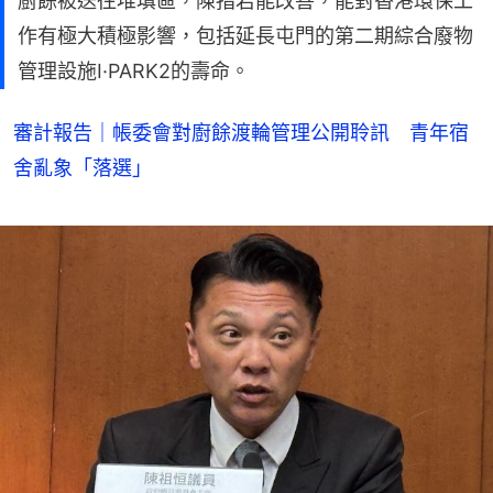
廚餘被送往堆填區，陳指若能改善，能對香港環保工
作有極大積極影響，包括延長屯門的第二期綜合廢物
管理設施I·PARK2的壽命。
審計報告｜帳委會對廚餘渡輪管理公開聆訊 青年宿
舍亂象「落選」