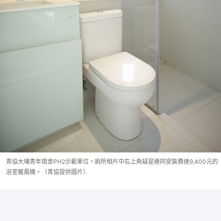
青協大埔青年宿舍PH2示範單位。廁所相片中右上角疑是連同安裝費達9,400元的
浴室暖風機。（青協提供圖片）