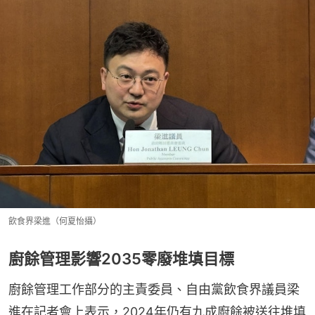
飲食界梁進（何夏怡攝）
廚餘管理影響2035零廢堆填目標
廚餘管理工作部分的主責委員、自由黨飲食界議員梁
進在記者會上表示，2024年仍有九成廚餘被送往堆填