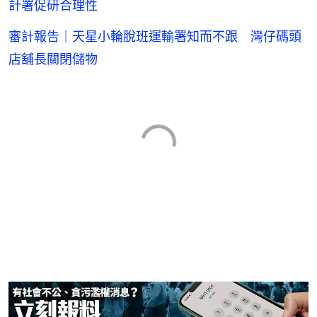
計署促研合理性
審計報告｜天星小輪脫班運輸署知而不跟 灣仔碼頭
店舖長關閉儲物