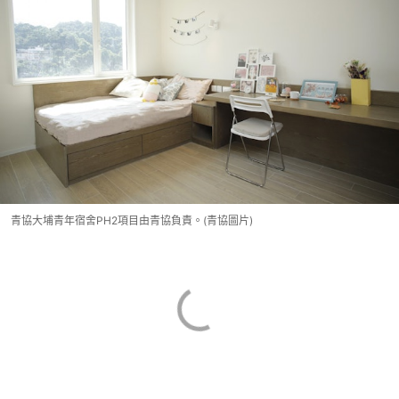
青協大埔青年宿舍PH2項目由青協負責。(青協圖片)