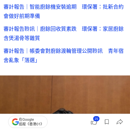
審計報告｜智能廚餘機安裝逾期 環保署：批新合約
會做好前期準備
審計報告聆訊｜廚餘回收質素跌 環保署：家居廚餘
含煲湯骨等雜質
審計報告｜帳委會對廚餘渡輪管理公開聆訊 青年宿
舍亂象「落選」
25
在Google
追蹤《香港01》