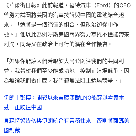
《華爾街日報》此前報道，福特汽車（Ford）的CEO
曾努力試圖將美國的汽車技術與中國的電池結合起
來，「這將是一個絕佳的組合，但政治卻從中作
梗。」他以此為例呼籲美國商界努力尋找不僅能帶來
利潤，同時又在政治上可行的潛在合作機會。
「如果你能讓人們着眼於大局並關注我們的共同利
益，我希望我們至少能成功地『控制』這場競爭，因
為無論我們做什麼，我們都無法阻止這場競爭。」
伊朗｜彭博：開戰以來首艘滿載LNG船穿越霍爾木
茲 正駛往中國
貝森特警告勿與伊朗航企有業務往來 否則將面臨美
國制裁