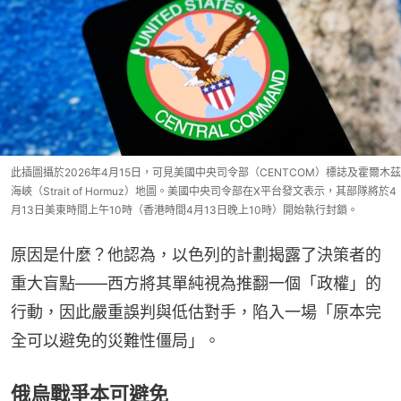
此插圖攝於2026年4月15日，可見美國中央司令部（CENTCOM）標誌及霍爾木茲
海峽（Strait of Hormuz）地圖。美國中央司令部在X平台發文表示，其部隊將於4
月13日美東時間上午10時（香港時間4月13日晚上10時）開始執行封鎖。
原因是什麼？他認為，以色列的計劃揭露了決策者的
重大盲點——西方將其單純視為推翻一個「政權」的
行動，因此嚴重誤判與低估對手，陷入一場「原本完
全可以避免的災難性僵局」。
俄烏戰爭本可避免