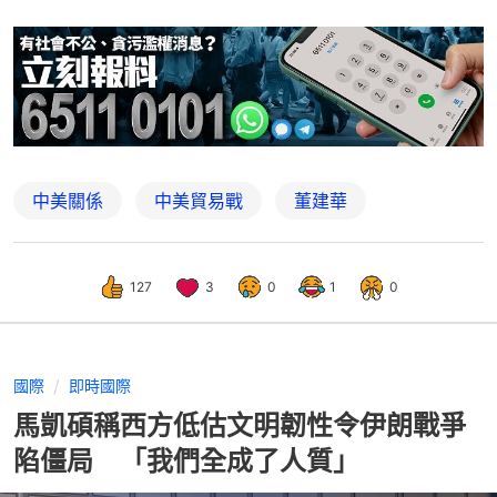
中美關係
中美貿易戰
董建華
127
3
0
1
0
國際
即時國際
馬凱碩稱西方低估文明韌性令伊朗戰爭
陷僵局 「我們全成了人質」