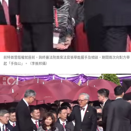
前特首曾蔭權就座前，與終審法院首席法官張舉能握手及傾談，期間兩次向對方舉
起「手指公」。（李振邦攝）