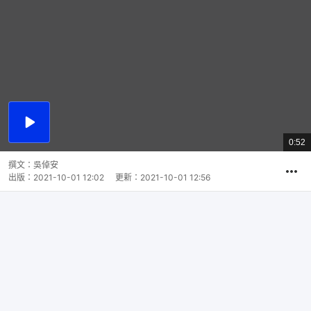
播
放
0:52
總
影
共
片
時
撰文：
吳倬安
間
出版：
2021-10-01 12:02
更新：
2021-10-01 12:56