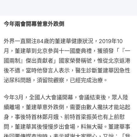
今年兩會開幕曾意外跌倒
外界一直關注84歲的董建華健康狀況，2019年10
月，董建華到北京參與十一國慶典禮，獲頒發「『一
國兩制』傑出貢獻者」國家榮譽稱號，惟從北京返港
後不適。當時他發言人表示，醫生診斷董建華因急性
泌尿科問題，須留院觀察，已經完成治療。
今年3月，全國人大會議開幕，會議結束後，眾人陸
續離場，董建華意外跌倒，需要由數人攙扶才能站起
身，事後特首林鄭月娥、前特首梁振英也有上前慰
問，董建華其後慢慢步出會場，料無大礙。董建華事
後回覆傳媒查詢時，表示感謝大家關心，又說：「我