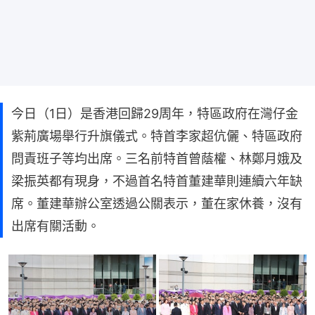
今日（1日）是香港回歸29周年，特區政府在灣仔金
紫荊廣場舉行升旗儀式。特首李家超伉儷、特區政府
問責班子等均出席。三名前特首曾蔭權、林鄭月娥及
梁振英都有現身，不過首名特首董建華則連續六年缺
席。董建華辦公室透過公關表示，董在家休養，沒有
出席有關活動。