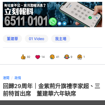
董建華
01 Video
我主場
92
14
41
9
1
港聞
政情
回歸29周年｜金紫荊升旗禮李家超、三
前特首出席 董建華六年缺席