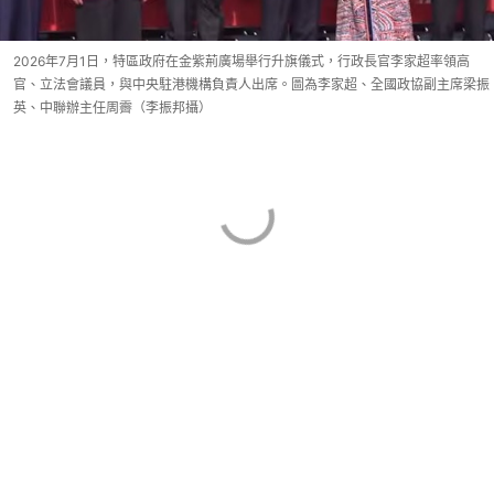
2026年7月1日，特區政府在金紫荊廣場舉行升旗儀式，行政長官李家超率領高
官、立法會議員，與中央駐港機構負責人出席。圖為李家超、全國政協副主席梁振
英、中聯辦主任周霽（李振邦攝）