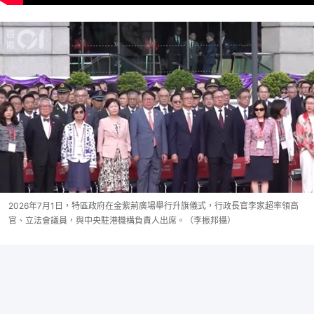
2026年7月1日，特區政府在金紫荊廣場舉行升旗儀式，行政長官李家超率領高
官、立法會議員，與中央駐港機構負責人出席。（李振邦攝）