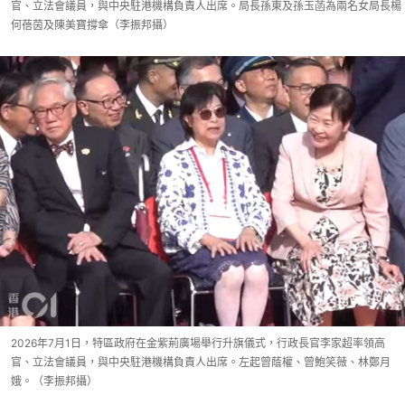
官、立法會議員，與中央駐港機構負責人出席。局長孫東及孫玉菡為兩名女局長楊
何蓓茵及陳美寶撐傘（李振邦攝）
2026年7月1日，特區政府在金紫荊廣場舉行升旗儀式，行政長官李家超率領高
官、立法會議員，與中央駐港機構負責人出席。左起曾蔭權、曾鮑笑薇、林鄭月
娥。（李振邦攝）