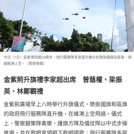
今日（1日）是香港回歸29周年，飛行服務隊多架直升機分別懸掛國旗及區旗，飛
越維港上空。（鄧倩螢攝）
金紫荊升旗禮李家超出席 曾蔭權、梁振
英、林鄭觀禮
金紫荊廣場早上八時舉行升旗儀式，懸掛國旗和區旗
的政府飛行服務隊直升機，在維港上空飛過。儀式
上，警察銀樂隊奏樂，護旗方隊及儀仗隊以中式步操
進場，並在歌唱家領唱下獻唱國歌；飛行服務隊多架