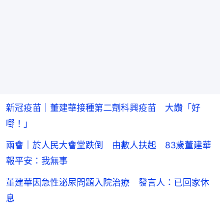
新冠疫苗｜董建華接種第二劑科興疫苗 大讚「好
嘢！」
兩會｜於人民大會堂跌倒 由數人扶起 83歲董建華
報平安：我無事
董建華因急性泌尿問題入院治療 發言人：已回家休
息