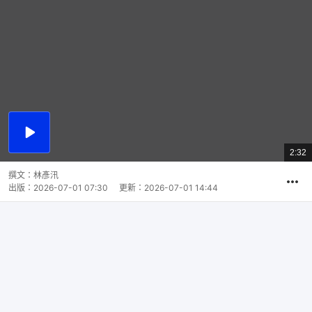
播
放
2:32
總
影
共
片
時
撰文：
林彥汛
間
出版：
2026-07-01 07:30
更新：
2026-07-01 14:44