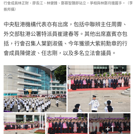
行會成員林正財、廖長江、林健鋒、鄭慕智隨即站立，爭相與林鄭月娥握手。（李
振邦攝）
中央駐港機構代表亦有出席，包括中聯辨主任周霽、
外交部駐港公署特派員崔建春等。其他出席嘉賓亦包
括，行會召集人葉劉淑儀、今年獲頒大紫荊勳章的行
會成員陳健波、任志剛，以及多名立法會議員。
+
1