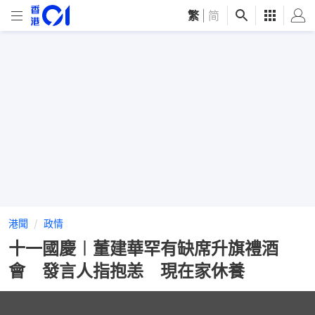
繁
|
简
港聞
政情
十一國慶︱董建華罕有缺席升旗禮酒
會 發言人指抱恙 現在家休養