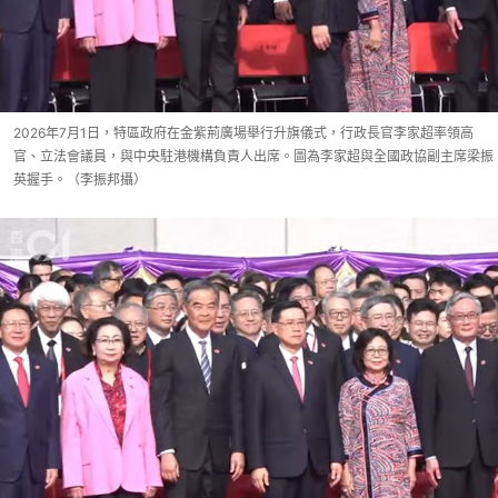
2026年7月1日，特區政府在金紫荊廣場舉行升旗儀式，行政長官李家超率領高
官、立法會議員，與中央駐港機構負責人出席。圖為李家超與全國政協副主席梁振
英握手。（李振邦攝）