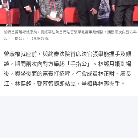
前特首曾蔭權就座前，與終審法院首席法官張舉能握手及傾談，期間兩次向對方舉
起「手指公」。（李振邦攝）
曾蔭權就座前，與終審法院首席法官張舉能握手及傾
談，期間兩次向對方舉起「手指公」。林鄭月娥到場
後，與坐後面的嘉賓打招呼，行會成員林正財、廖長
江、林健鋒、鄭慕智隨即站立，爭相與林鄭握手。