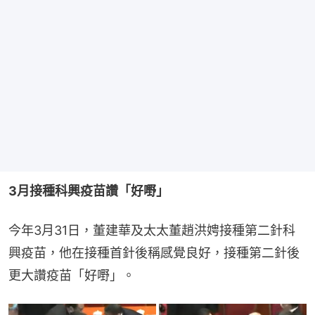
3月接種科興疫苗讚「好嘢」
今年3月31日，董建華及太太董趙洪娉接種第二針科
興疫苗，他在接種首針後稱感覺良好，接種第二針後
更大讚疫苗「好嘢」。