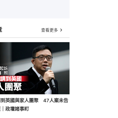
章
查看更多
到英國與家人團聚 47人案未告
照｜政壇諸事町