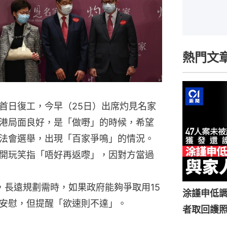
熱門文
首日復工，今早（25日）出席灼見名家
港局面良好，是「做嘢」的時候，希望
法會選舉，出現「百家爭鳴」的情況。
開玩笑指「唔好再返嚟」，因對方當過
，長遠規劃需時，如果政府能夠爭取用15
涂謹申低調
安慰，但提醒「欲速則不達」。
者取回護