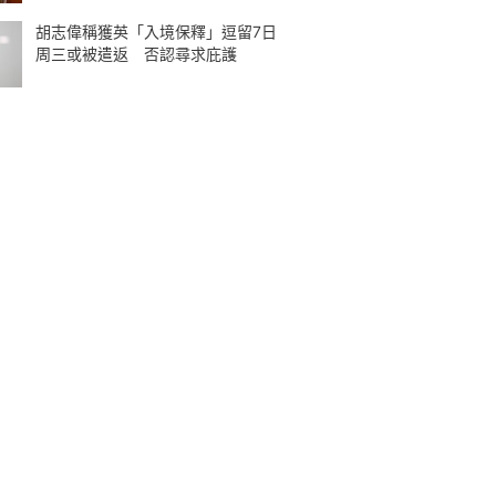
胡志偉稱獲英「入境保釋」逗留7日
周三或被遣返 否認尋求庇護