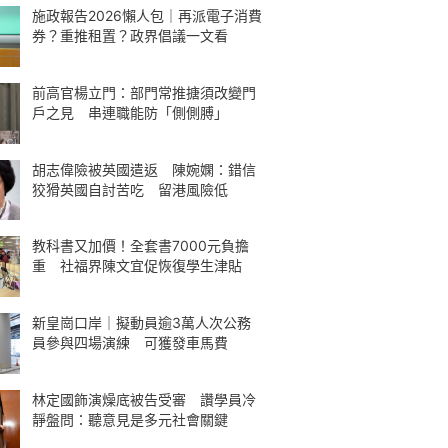
施政報告2026懶人包｜再派電子消費
券？重推租置？政界倡議一文看
前高官楊立門：部門常推搪須改變門
戶之見 串連職能防「側側膊」
胡志偉險被英國遣返 陳婉嫻：錯信
狡猾英國自討苦吃 留港風險低
教科書又加價！全套書7000元負擔
重 社福界陳文宜促恢復學生津貼
新皇崗口岸｜擬動員逾3萬人次公務
員參與四場演練 可獲發車馬費
林定國飾演燥底被告受審 讚學員冷
靜盤問：聽意見是多元社會關鍵