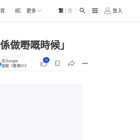
育
經濟
更多
01深圳
繁
觀點
|
简
健康
好食玩飛
登入
女
係做嘢嘅時候」
10
在Google
追蹤《香港01》