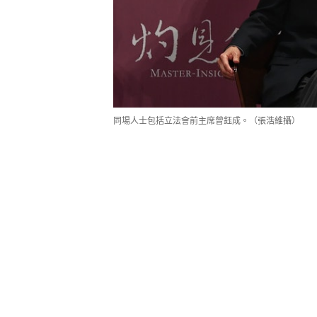
同場人士包括立法會前主席曾鈺成。（張浩維攝）