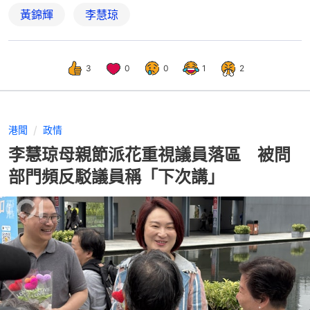
黃錦輝
李慧琼
3
0
0
1
2
港聞
政情
李慧琼母親節派花重視議員落區 被問
部門頻反駁議員稱「下次講」