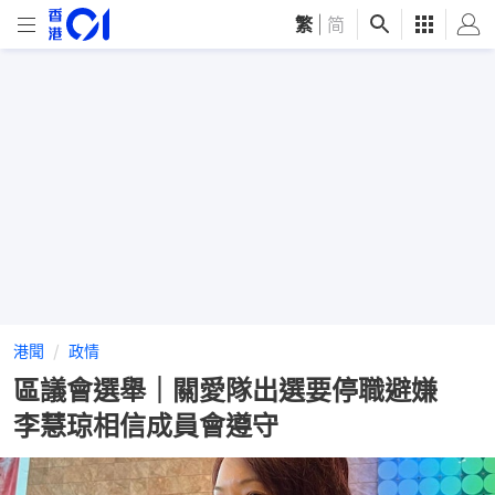
繁
|
简
港聞
政情
區議會選舉｜關愛隊出選要停職避嫌
李慧琼相信成員會遵守