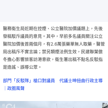
醫務衞生局近期在控煙、公立醫院加價議題上，先後
發稿駁斥議員的意見。其中，早前多名議員關注公立
醫院加價後首兩個月，有2.6萬張藥單無人取藥，醫管
局出稿斥不實言論；禁另類煙法例生效，民建聯葉傲
冬擔心影響旅客訪港意欲，衞生署出稿不點名反駁指
是造謠、誤導公眾。
部門「反駁隊」槍口對議員 代議士呻扭曲行政主導
｜政圈風聲