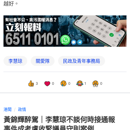
越好。
李慧琼
關愛隊
民政及青年事務局
3
0
0
1
0
港聞
政情
黃錦輝醉駕｜李慧琼不談何時接通報
事件成考慮收緊議員守則案例