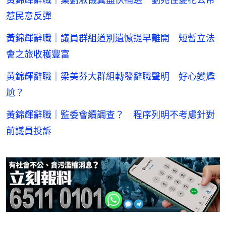
惹民意反彈
黃錦輝辭職｜議員群組道別遺憾提早離開 短暫立法
會之旅收穫豐富
黃錦輝辭職｜梁美芬大群組轉發辭職聲明 好心變尷
尬？
黃錦輝辭職｜監委會續調查？ 程序列明不考慮針對
前議員投訴