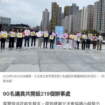
2026年5月10日母親節，立法會主席李慧琼偕11名議員到港鐵啟德站外送花。（何
夏怡攝）
90名議員共開設219個辦事處
李慧琼派花前先發言，提到感謝立法會協調小組努力