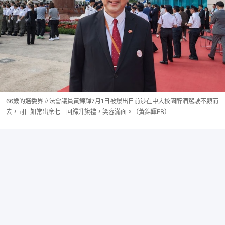
66歲的選委界立法會議員黃錦輝7月1日被爆出日前涉在中大校園醉酒駕駛不顧而
去，同日如常出席七一回歸升旗禮，笑容滿面。（黃錦輝FB）