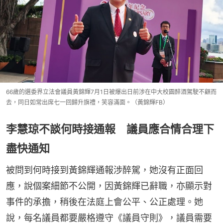
66歲的選委界立法會議員黃錦輝7月1日被爆出日前涉在中大校園醉酒駕駛不顧而
去，同日如常出席七一回歸升旗禮，笑容滿面。（黃錦輝FB）
李慧琼不談何時接通報 議員應合情合理下
盡快通知
被問到何時接到黃錦輝通報涉醉駕，她沒有正面回
應，說個案細節不公開，因黃錦輝已辭職，亦顯示對
事件的承擔，稍後在法庭上會公平、公正處理。她
說，每名議員都要嚴格遵守《議員守則》，議員需要