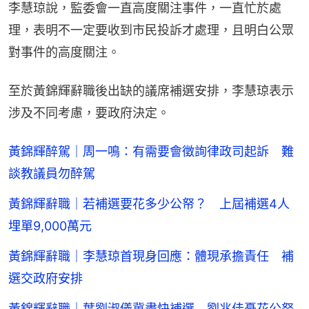
李慧琼說，監委會一直高度關注事件，一直忙於處
理，表明不一定要收到市民投訴才處理，且明白公眾
對事件的高度關注。
至於黃錦輝辭職後出缺的議席補選安排，李慧琼表示
涉及不同考慮，要政府決定。
黃錦輝醉駕｜周一鳴：有需要會徵詢律政司起訴 難
談教議員勿醉駕
黃錦輝辭職｜若補選要花多少公帑？ 上屆補選4人
埋單9,000萬元
黃錦輝辭職｜李慧琼首現身回應：體現承擔責任 補
選交政府安排
黃錦輝辭職｜葉劉淑儀冀盡快補選 劉兆佳憂花公帑