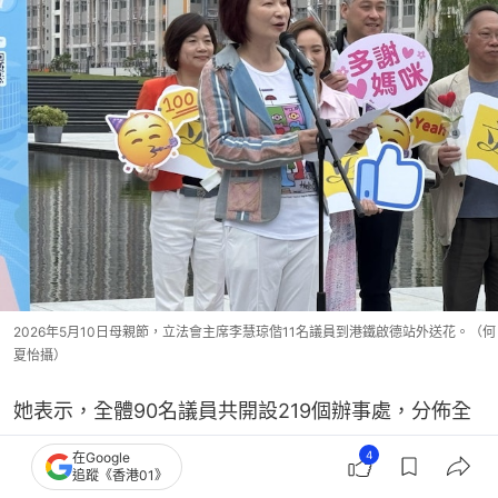
2026年5月10日母親節，立法會主席李慧琼偕11名議員到港鐵啟德站外送花。（何
夏怡攝）
她表示，全體90名議員共開設219個辦事處，分佈全
港，部分直選議員獨自開設，形容「強強聯手」的聯
4
在Google
追蹤《香港01》
合辦事處更多，希望藉此機會令不同背景的議員，將