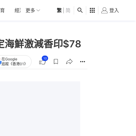
育
經濟
更多
01深圳
繁
觀點
|
简
健康
好食玩飛
登入
女
定海鮮激減香印$78
10
在Google
追蹤《香港01》