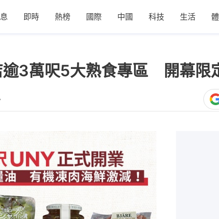
息
即時
熱榜
國際
中國
科技
生活
體
店逾3萬呎5大熟食專區 開幕限
7