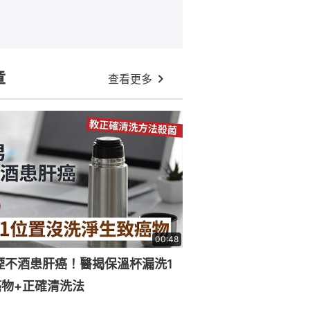
章
查看更多
00:48
煙不酒患肝癌！醫揭保溫杯漏洗1
物+正確清洗法