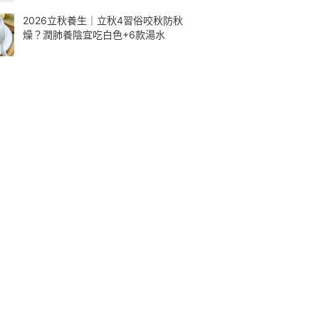
2026立秋養生｜立秋4習俗咬秋防秋
燥？潤肺養陰宜吃白色+6款湯水