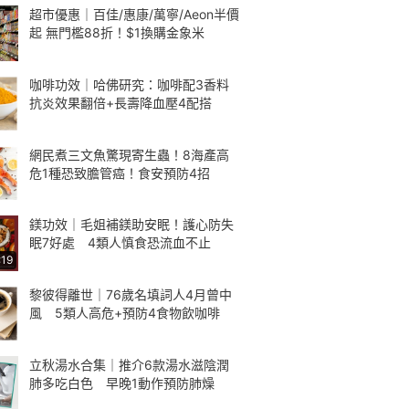
超市優惠｜百佳/惠康/萬寧/Aeon半價
起 無門檻88折！$1換購金象米
咖啡功效｜哈佛研究：咖啡配3香料
抗炎效果翻倍+長壽降血壓4配搭
網民煮三文魚驚現寄生蟲！8海產高
危1種恐致膽管癌！食安預防4招
鎂功效｜毛姐補鎂助安眠！護心防失
眠7好處 4類人慎食恐流血不止
:19
黎彼得離世｜76歲名填詞人4月曾中
風 5類人高危+預防4食物飲咖啡
立秋湯水合集｜推介6款湯水滋陰潤
肺多吃白色 早晚1動作預防肺燥