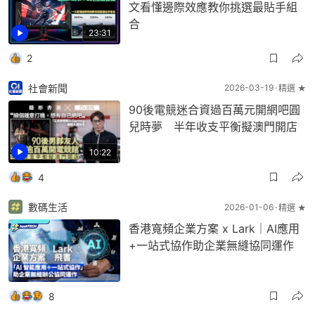
文看懂邊際效應教你挑選最貼手組
合
23:31
2
社會新聞
2026-03-19
精選 ★
90後電競迷合資過百萬元開網吧圓
兒時夢 半年收支平衡擬澳門開店
10:22
4
數碼生活
2026-01-06
精選 ★
香港寬頻企業方案 x Lark｜AI應用
+一站式協作助企業無縫協同運作
8