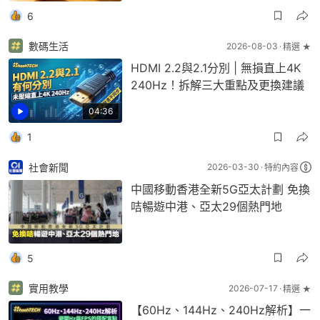
6
數碼生活
2026-08-03
精選 ★
HDMI 2.2與2.1分別 | 無損直上4K
240Hz！拆解三大重點及更換建議
04:36
1
社會新聞
2026-03-30
特約內容
中國移動香港全新5G亞太計劃 免換
咭暢遊中港、亞太29個熱門地
5
實用教學
2026-07-17
精選 ★
【60Hz、144Hz、240Hz解析】一