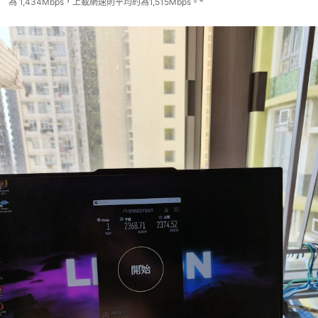
為 1,434Mbps，上載網速則平均約為1,515Mbps。⁴