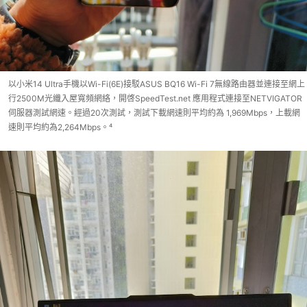
以小米14 Ultra手機以Wi-Fi(6E)接駁ASUS BQ16 Wi-Fi 7無線路由器並連接至網上
行2500M光纖入屋寬頻網絡，開啓SpeedTest.net 應用程式連接至NETVIGATOR
伺服器測試網速。經過20次測試，測試下載網速則平均約為 1,969Mbps，上載網
速則平均約為2,264Mbps。⁴