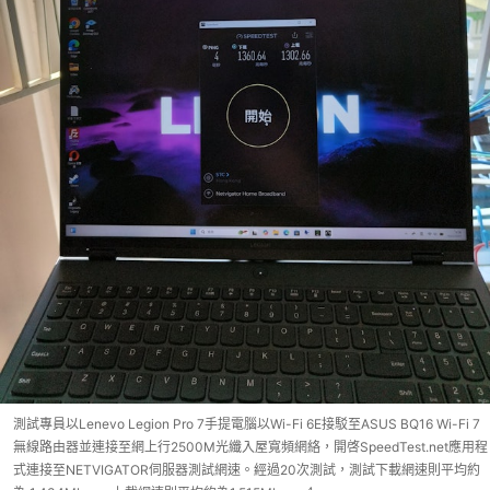
測試專員以Lenevo Legion Pro 7手提電腦以Wi-Fi 6E接駁至ASUS BQ16 Wi-Fi 7
無線路由器並連接至網上行2500M光纖入屋寬頻網絡，開啓SpeedTest.net應用程
式連接至NETVIGATOR伺服器測試網速。經過20次測試，測試下載網速則平均約