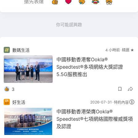
搶先表達
你可能感興趣
數碼生活
4 小時前
精選 ★
中國移動香港奪Ookla®
Speedtest®多項網絡大獎認證
5.5G服務推出
3
好生活
2026-07-31
特約內容
中國移動香港榮膺Ookla®
Speedtest®七項網絡國際權威獎項
及認證