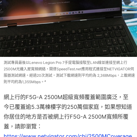
測試專員最後以Lenevo Legion Pro 7手提電腦接駁至LAN線並連接至網上行
2500M光纖入屋寬頻網絡，開啓SpeedTest.net應用程式連接至NETVIGATOR伺
服器測試網速。經過20次測試，測試下載網速則平均約為 2,368Mbps，上載網速
則平均約為1,355Mbps。⁴
網上行的F5G-A 2500M超級寬頻覆蓋範圍廣泛，至
今已覆蓋逾5.3萬棟樓字的250萬個家庭，如果想知道
你居住的地方是否被網上行F5G-A 2500M寬頻所覆
蓋，請即瀏覽：
https://www.netvigator.com/chi/2500MCoverage.