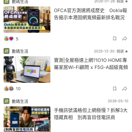
數碼生活
2026-01-28
精選 ★
OFCA官方測速將成歷史 Ookla報
告揭示本港固網寬頻最新排名戰況
5
數碼生活
2025-12-30
精選 ★
實測|全屋極速上網?1O1O HOME專
屬家居Wi-Fi顧問 x F5G-A超級寬頻
10
數碼生活
2026-05-10
手機訊號滿格但上網極慢？拆解3大
隱藏真相 別再盲目怪電訊商