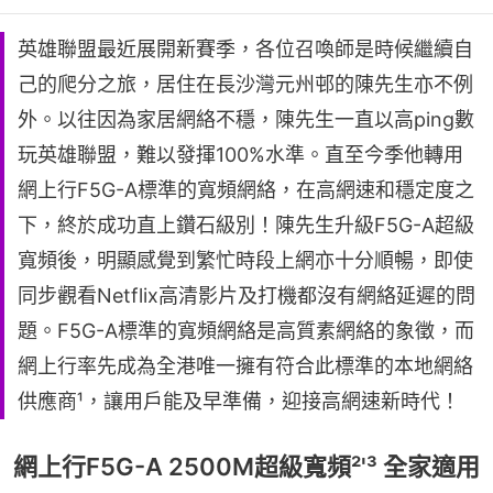
英雄聯盟最近展開新賽季，各位召喚師是時候繼續自
己的爬分之旅，居住在長沙灣元州邨的陳先生亦不例
外。以往因為家居網絡不穩，陳先生一直以高ping數
玩英雄聯盟，難以發揮100%水準。直至今季他轉用
網上行F5G-A標準的寬頻網絡，在高網速和穩定度之
下，終於成功直上鑽石級別！陳先生升級F5G-A超級
寬頻後，明顯感覺到繁忙時段上網亦十分順暢，即使
同步觀看Netflix高清影片及打機都沒有網絡延遲的問
題。F5G-A標準的寬頻網絡是高質素網絡的象徵，而
網上行率先成為全港唯一擁有符合此標準的本地網絡
供應商¹，讓用戶能及早準備，迎接高網速新時代！
網上行F5G-A 2500M超級寬頻²'³ 全家適用