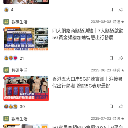
4
數碼生活
2025-08-08
精選 ★
四大網絡商隧道測速｜7大隧道啟動
5G黃金頻譜加速智慧出行發展
21
數碼生活
2025-06-23
精選 ★
香港五大口岸5G網速實測｜迎接暑
假出行熱潮 邊間5G表現最好
30
數碼生活
2025-07-02
精選 ★
5G家居寬頻Plan格價2025｜6平台