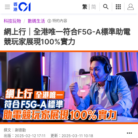
繁
|
简
科技玩物
數碼生活
特約內容
網上行｜全港唯一符合F5G-A標準助電
競玩家展現100%實力
撰文：
謝德勤
出版：
2025-02-12 17:11
更新：
2025-03-11 10:18