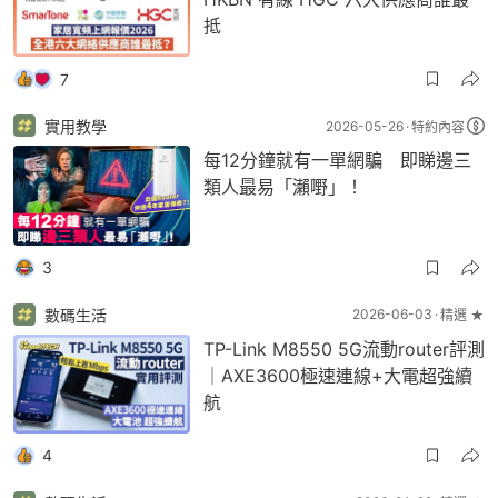
抵
7
實用教學
2026-05-26
特約內容
每12分鐘就有一單網騙 即睇邊三
類人最易「瀨嘢」！
3
數碼生活
2026-06-03
精選 ★
TP-Link M8550 5G流動router評測
｜AXE3600極速連線+大電超強續
航
4