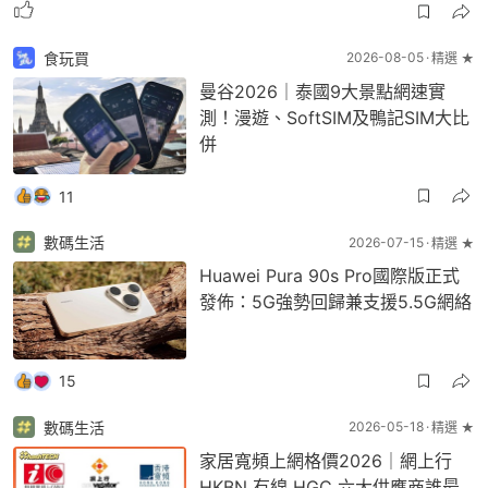
食玩買
2026-08-05
精選 ★
曼谷2026｜泰國9大景點網速實
測！漫遊、SoftSIM及鴨記SIM大比
併
11
數碼生活
2026-07-15
精選 ★
Huawei Pura 90s Pro國際版正式
發佈：5G強勢回歸兼支援5.5G網絡
15
數碼生活
2026-05-18
精選 ★
家居寬頻上網格價2026｜網上行
HKBN 有線 HGC 六大供應商誰最