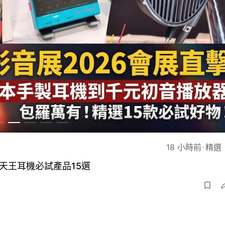
精選 ★
數碼生活
49 分鐘前
精選
單鏡版選購推薦｜那款更適合你？
手提電腦及桌上電腦推薦2026｜教你拎盡
3