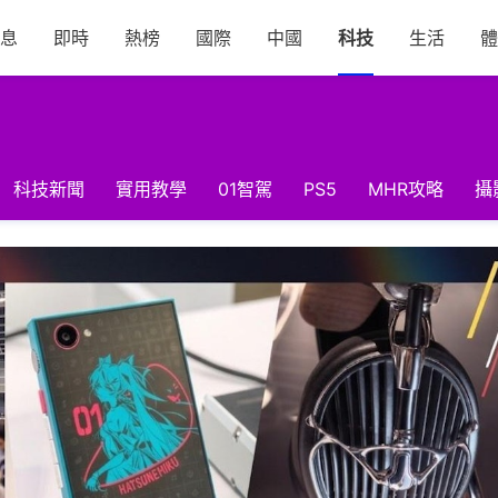
息
即時
熱榜
國際
中國
科技
生活
體
科技新聞
實用教學
01智駕
PS5
MHR攻略
攝