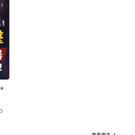
 ★
19 小時前
著數！6款抵買推介
查看更多