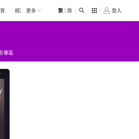
育
經濟
更多
01深圳
繁
觀點
|
简
健康
好食玩飛
登入
女
影專區