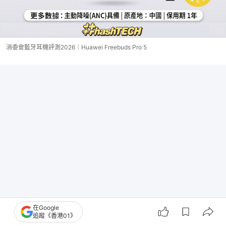
消委會藍牙耳機評測2026｜Huawei Freebuds Pro 5
在Google
追蹤《香港01》
Sony Bose等81品牌耳機被指致癌？運動流汗/長期佩