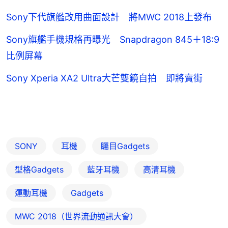
Sony下代旗艦改用曲面設計 將MWC 2018上發布
Sony旗艦手機規格再曝光 Snapdragon 845＋18:9
比例屏幕
Sony Xperia XA2 Ultra大芒雙鏡自拍 即將賣街
SONY
耳機
矚目Gadgets
型格Gadgets
藍牙耳機
高清耳機
運動耳機
Gadgets
MWC 2018（世界流動通訊大會）