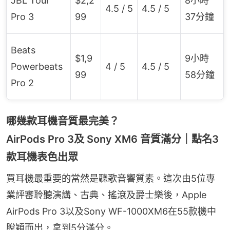
JBL Tour
$2,2
8小時
4.5 / 5
4.5 / 5
Pro 3
99
37分鐘
Beats
$1,9
9小時
Powerbeats
4 / 5
4.5 / 5
99
58分鐘
Pro 2
哪幾款耳機音質最完美？
AirPods Pro 3及 Sony XM6 音質滿分｜點名3
款耳機表色出眾
買耳機最重要的當然是聽歌音響質素。這次由5位專
業評審聆聽演講、古典、搖滾及爵士樂後，Apple 
AirPods Pro 3以及Sony WF-1000XM6在55款機中
脫穎而出，拿到5分滿分。