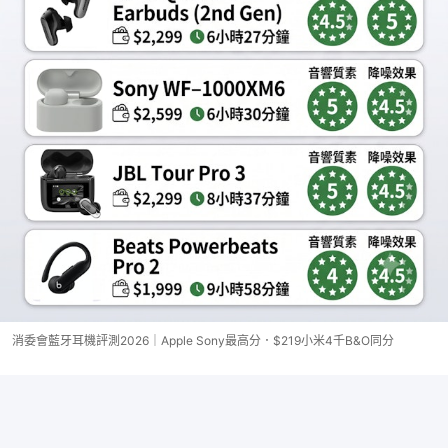
消委會藍牙耳機評測2026｜Apple Sony最高分．$219小米4千B&O同分