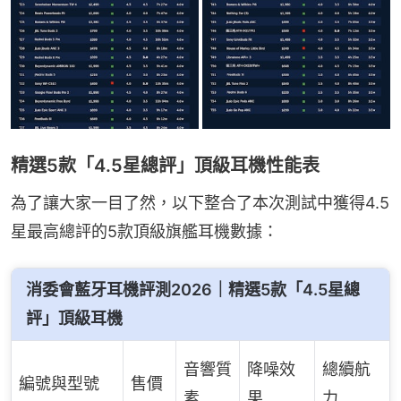
精選5款「4.5星總評」頂級耳機性能表
為了讓大家一目了然，以下整合了本次測試中獲得4.5
星最高總評的5款頂級旗艦耳機數據：
消委會藍牙耳機評測2026｜精選5款「4.5星總
評」頂級耳機
音響質
降噪效
總續航
編號與型號
售價
素
果
力