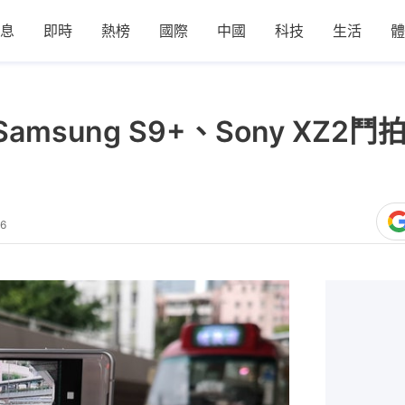
息
即時
熱榜
國際
中國
科技
生活
體
o、Samsung S9+、Sony X
16