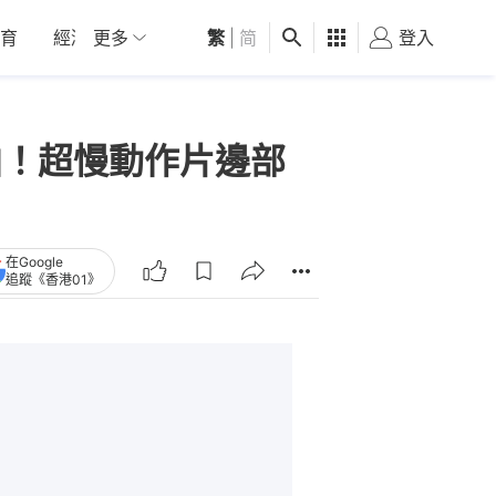
育
經濟
更多
01深圳
繁
觀點
|
简
健康
好食玩飛
登入
女
Z2鬥拍！超慢動作片邊部
在Google
追蹤《香港01》