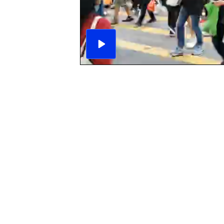
播
放
影
片