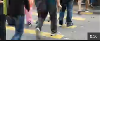
0:10
總
共
時
間