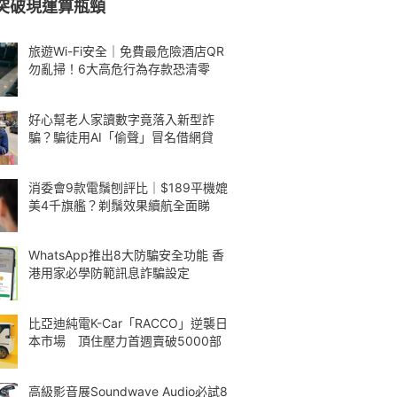
突破現運算瓶頸
旅遊Wi-Fi安全｜免費最危險酒店QR
勿亂掃！6大高危行為存款恐清零
好心幫老人家讀數字竟落入新型詐
騙？騙徒用AI「偷聲」冒名借網貸
消委會9款電鬚刨評比｜$189平機媲
美4千旗艦？剃鬚效果續航全面睇
WhatsApp推出8大防騙安全功能 香
港用家必學防範訊息詐騙設定
比亞迪純電K-Car「RACCO」逆襲日
本市場 頂住壓力首週賣破5000部
高級影音展Soundwave Audio必試8