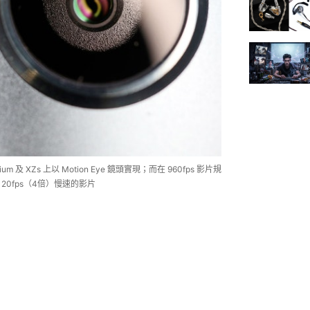
mium 及 XZs 上以 Motion Eye 鏡頭實現；而在 960fps 影片規
120fps（4倍）慢速的影片