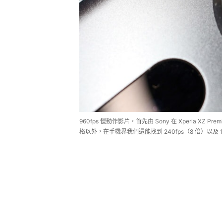
960fps 慢動作影片，首先由 Sony 在 Xperia XZ Pre
格以外，在手機界我們還能找到 240fps（8 倍）以及 